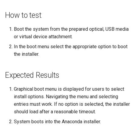
Лабораторна робота 9:
Частина 5.1 HAProxy
допомогою Valuta в GN
Database
Керування журналами
Реліз 8.6
Завантаження робочих
How to test
Сервер FreeRADIUS RAD
bash - колір рядка
вузлів Kubernetes
Частина 5.2 Varnish
Desktop
із Samba Active Directory
Conclusions
Реліз 8.5
Служба Systemd – сценарій
Boot the system from the prepared optical, USB media
Лабораторна робота 10:
Частина 5.3 Squid
DNS
OpenVPN
Python
or virtual device attachment.
Реліз 8.4
Налаштування kubectl дл
In the boot menu select the appropriate option to boot
віддаленого доступу
Частина 5.3 Squid
Editors
Центри сертифікації SSH 
Перевіка сумісності ЦП
Журнал змін 8
the installer.
підписування ключів
Лабораторна робота 11:
Частина 6. Поштові
Email
torsocks - Маршрут трафіку
Надання мережевих
сервери
Зміцнення підрозділів
через Tor/SOCKS5
Expected Results
маршрутів Pod
Systemd
File Sharing Services
Частина 7 Висока
Запис на фізичний CD/DVD
Graphical boot menu is displayed for users to select
Лабораторна робота 12:
доступність
WireGuard VPN
Filesystems
за допомогою Xorriso
install options. Navigating the menu and selecting
Smoke Test
entries must work. If no option is selected, the installer
Hardware
should load after a reasonable timeout.
Лабораторна робота 13:
System boots into the Anaconda installer.
Очищення
HPC