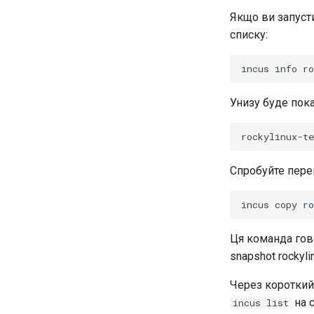
Якщо ви запусти
списку:
incus
info
Унизу буде пока
rockylinux-t
Спробуйте перен
incus
copy
ro
Ця команда гово
snapshot rockyli
Через короткий
на с
incus list