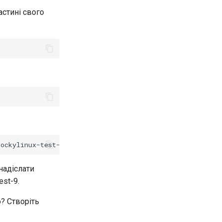
астині свого
надіслати
est-9.
? Створіть