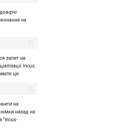
довірчі
иконання на
ся запит на
іалізації Incus.
маєте це:
овити на
знімки назад на
 "incus-