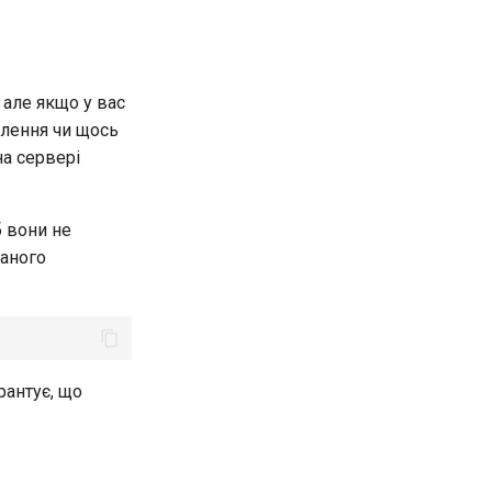
 але якщо у вас
влення чи щось
на сервері
б вони не
ваного
рантує, що