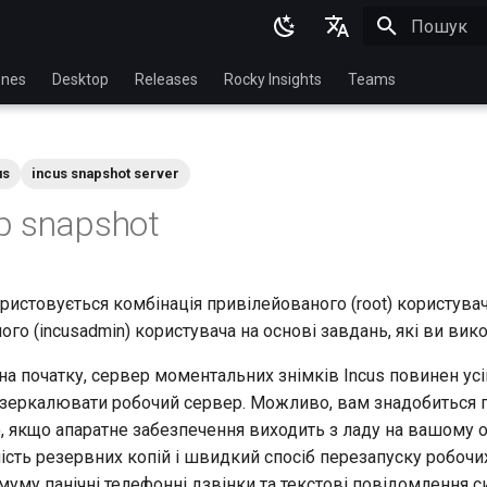
Пошук роз
English
nes
Desktop
Releases
Rocky Insights
Teams
Ukrainian
Deutsch
us
incus snapshot server
Français
р snapshot
Español
Italian
ористовується комбінація привілейованого (root) користувач
日本語
го (incusadmin) користувача на основі завдань, які ви вико
한국어
 на початку, сервер моментальних знімків Incus повинен 
简体中文
зеркалювати робочий сервер. Можливо, вам знадобиться 
, якщо апаратне забезпечення виходить з ладу на вашому
ність резервних копій і швидкий спосіб перезапуску робочи
муму панічні телефонні дзвінки та текстові повідомлення 