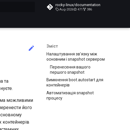
rocky-linux/documentation
Aug-2026
471
386
почато
Зміст
Налаштування зв’язку між
основним і snapshot сервером
Перенесення вашого
першого snapshot
Вимкнення boot.autostart для
а та
контейнерів
нуєте.
Автоматизація snapshot
процесу
усіма можливими
перенести його
 основному
х контейнерів
системних