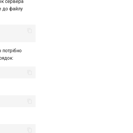
мок сервера
е до файлу
 потрібно
рядок: