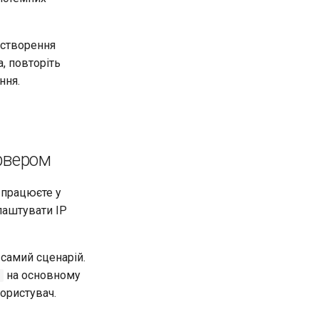
 створення
, повторіть
ння.
рвером
 працюєте у
лаштувати IP
 самий сценарій.
на основному
s
користувач.