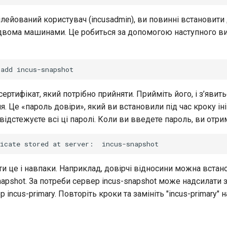
ілейований користувач (incusadmin), ви повинні встановити 
двома машинами. Це робиться за допомогою наступного в
add
ертифікат, який потрібно прийняти. Прийміть його, і з’явить
. Це «пароль довіри», який ви встановили під час кроку ініц
відстежуєте всі ці паролі. Коли ви введете пароль, ви отри
icate
stored
at
server:
и це і навпаки. Наприклад, довірчі відносини можна встан
napshot. За потреби сервер incus-snapshot може надсилати 
incus-primary. Повторіть кроки та замініть "incus-primary" на