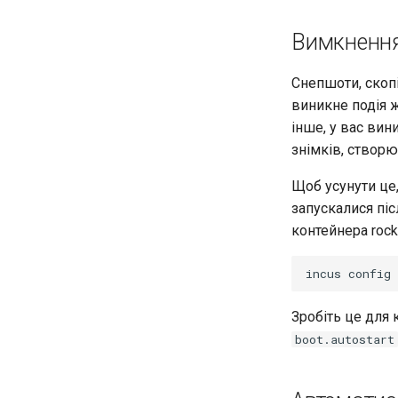
Вимкненн
Снепшоти, скопі
виникне подія 
інше, у вас вин
знімків, створю
Щоб усунути це
запускалися пі
контейнера rock
incus
config
Зробіть це для 
boot.autostart