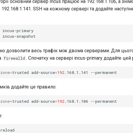
орії основний сервер Incus працює на 192.168.1.106, а зні
 192.168.1.141. SSH на кожному сервері та додайте наступн
бно дозволити весь трафік між двома серверами. Для цього
а
. Спочатку на сервері incus-primary додайте цей 
firewalld
zone
=
trusted
add-source
=
192
.168.1.141
імків додайте це правило:
zone
=
trusted
add-source
=
192
.168.1.106
: