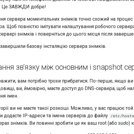
в. Це ЗАВЖДИ добре!
ня сервера моментальних знімків точно схожий на процес
ра. Щоб повністю імітувати налаштування робочого сервера
сервері знімків і поверніться до цього місця після заверше
 завершили базову інсталяцію сервера знімків.
ння зв’язку між основним і snapshot се
вжити, вам потрібно трохи прибратися. По-перше, якщо ви
овищі, ви, ймовірно, маєте доступ до DNS-сервера, щоб на
ня імен.
орії ви не маєте такої розкоші. Можливо, у вас працює той
ви додасте IP-адреси та імена серверів до файлу
/etc/host
ерах знімків. Ви повинні зробити це як ваш root (або
sudo
) 