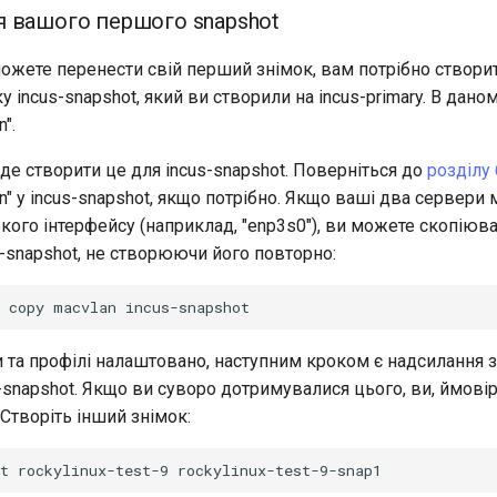
 вашого першого snapshot
ожете перенести свій перший знімок, вам потрібно створит
ку incus-snapshot, який ви створили на incus-primary. В дан
".
де створити це для incus-snapshot. Поверніться до
розділу 
n" у incus-snapshot, якщо потрібно. Якщо ваші два сервери
кого інтерфейсу (наприклад, "enp3s0"), ви можете скопіюв
us-snapshot, не створюючи його повторно:
copy
macvlan
и та профілі налаштовано, наступним кроком є ​​надсилання з
s-snapshot. Якщо ви суворо дотримувалися цього, ви, ймові
 Створіть інший знімок:
t
rockylinux-test-9