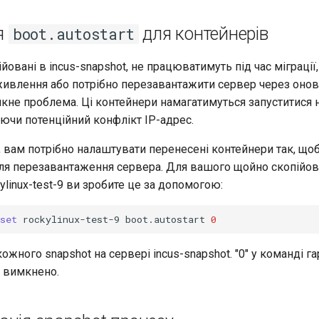
я
для контейнерів
boot.autostart
йовані в incus-snapshot, не працюватимуть під час міграції,
живлення або потрібно перезавантажити сервер через оно
икне проблема. Ці контейнери намагатимуться запуститися 
ючи потенційний конфлікт IP-адрес.
, вам потрібно налаштувати перенесені контейнери так, що
сля перезавантаження сервера. Для вашого щойно скопійо
ylinux-test-9 ви зробите це за допомогою:
set
rockylinux-test-9
boot.autostart
0
кожного snapshot на сервері incus-snapshot. "0" у команді га
вимкнено.