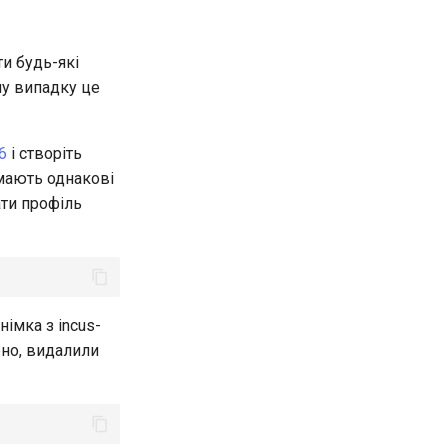
и будь-які
ому випадку це
6
і створіть
 мають однакові
ати профіль
німка з incus-
рно, видалили