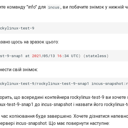
те команду "info" для
, ви побачите знімок у нижній ч
incus
зано щось на зразок цього:
est-9-snap1
at
2021
/05/13
16
:34
UTC
)
(
stateless
)
ести свій знімок:
ckylinux-test-9/rockylinux-test-9-snap1
рить, що всередині контейнера rockylinux-test-9 ви хочете 
nux-test-9-snap1 до incus-snapshot і назвати його rockylinux-t
 час копіювання буде завершено. Хочете дізнатися напевно
ервері incus-snapshot. Що має повернути наступне: