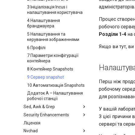
Резервне копіювання і
інфраструктура
налаштування користувача
адміністраторі
відновлення
Bash - Умовні структури if і
інсталяція та використання
3 Ініціалізація Incus і
Робота з фільтрами
case
inotify-tools
4 Налаштування
налаштування користувача
Запуск системи
брандмауера
Процес створен
Оптимізація сервера
Bash - цикли
Використання unison
4 Налаштування
Управління задачами
керування
5 Налаштування та
брандмауера
робочого серве
Bash - Перевірка знань
Впровадження мережі
керування зображеннями
Розділи 1-4
на 
Робота з шаблоном Jinja
5 Налаштування та
Appendix-Practical
Управління програмним
6 Профілі
керування зображеннями
Examples
забезпеченням
Якщо ви тут, ви
7 Параметри конфігурації
6 Профілі
Змінні - використання з
Спеціальні дозволи
контейнера
7 Параметри конфігурації
журналами
Про systemd
8 Контейнер Snapshots
контейнера
Налаштува
Керування журналами
9 Сервер snapshot
8 Контейнер Snapshots
Conclusions
10 Автоматизація Snapshots
9 Сервер snapshot
Перш ніж продо
Додаток А – Налаштування
10 Автоматизація Snapshots
робочому серед
робочої станції
Додаток А – Налаштування
для розпізнаван
робочої станції
Sed, Awk & Grep
У вашій лаборат
Security Enhancements
Sed, Awk & Grep - три мечники
З цієї причини 
Ліцензія
Регулярні вирази та символи
Вступ до PAM та основи його
сервері та серв
підстановки
використання
Nvchad