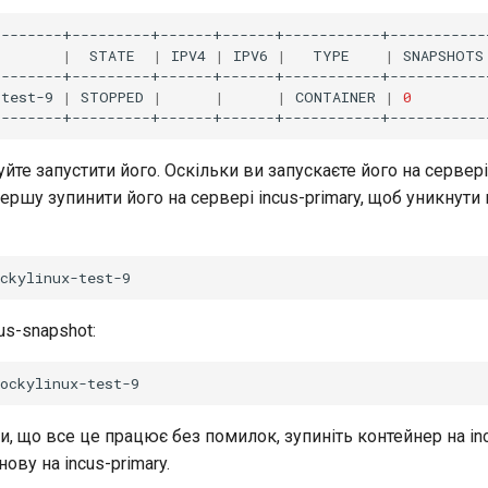
|
STATE
|
IPV4
|
IPV6
|
TYPE
|
SNAPSHOTS
-test-9
|
STOPPED
|
|
|
CONTAINER
|
0
йте запустити його. Оскільки ви запускаєте його на сервері 
ершу зупинити його на сервері incus-primary, щоб уникнути 
us-snapshot:
, що все це працює без помилок, зупиніть контейнер на inc
нову на incus-primary.