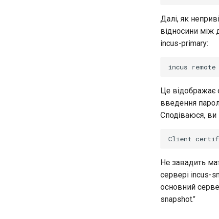
проксіфікація
Частина 5.1 HAProxy
Далі, як неприв
Частина 5.2 Varnish
відносини між 
Частина 5.3 Squid
incus-primary:
Частина 5.3 Squid
incus
remote
Частина 6. Поштові сервери
Частина 7 Висока доступність
Це відображає с
введення пароля
Сподіваюся, ви 
Client
certif
Не завадить мат
сервері incus-s
основний сервер 
snapshot."