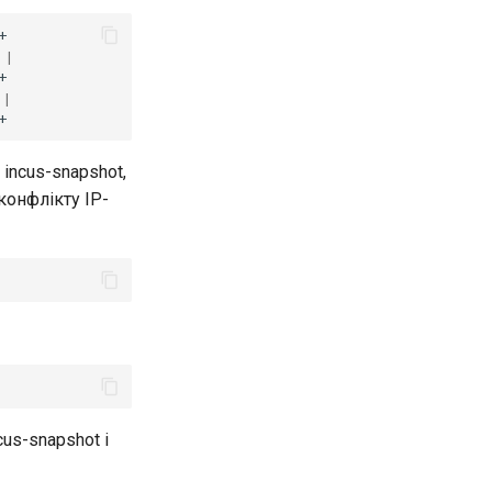
|
|
incus-snapshot,
конфлікту IP-
us-snapshot і