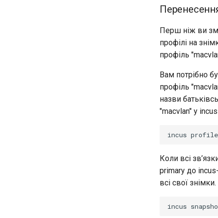
Перенесення
Перш ніж ви зм
профілі на знім
профіль "macvlan
Вам потрібно бу
профіль "macvla
назви батьківсь
"macvlan" у inc
incus
profile
Коли всі зв’язк
primary до incu
всі свої знімки.
incus
snapsho