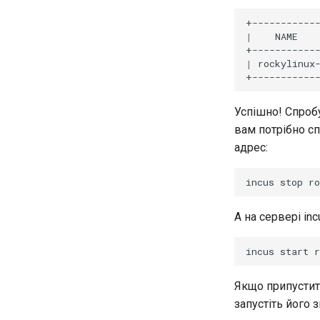
|
NAME
|
rockylinux
Успішно! Спробу
вам потрібно сп
адрес:
incus
stop
А на сервері inc
incus
start
Якщо припустити
запустіть його з