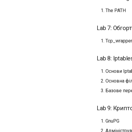
The PATH
Lab 7: Обгор
Tcp_wrappe
Lab 8: Iptable
Основи Ipta
Основна філ
Базове пер
Lab 9: Крипт
GnuPG
Адміністру