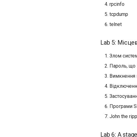
Завантаження кластера etcd
rpcinfo
Лабораторна робота 8:
tcpdump
Запуск Kubernetes Control
Plane
telnet
Лабораторна робота 9:
Завантаження робочих
вузлів Kubernetes
Lab 5: Місце
Лабораторна робота 10:
Налаштування kubectl для
Злом систе
віддаленого доступу
Пароль, що
Лабораторна робота 11:
Надання мережевих
Вимкнення н
маршрутів Pod
Відключенн
Лабораторна робота 12:
Smoke Test
Застосуванн
Лабораторна робота 13:
Очищення
Програми S
John the rip
Lab 6: A stag