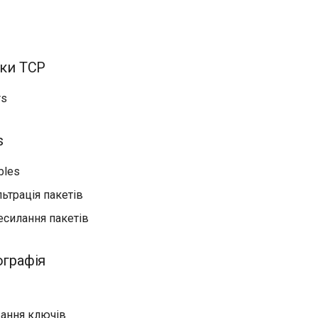
тки TCP
rs
s
bles
ьтрація пакетів
есилання пакетів
ографія
вання ключів