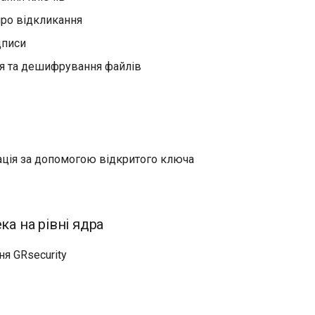
про відкликання
дписи
 та дешифрування файлів
ація за допомогою відкритого ключа
ка на рівні ядра
я GRsecurity