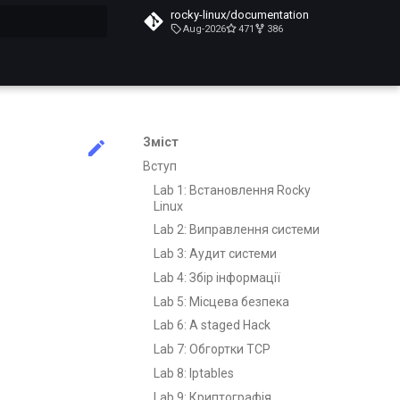
rocky-linux/documentation
Aug-2026
471
386
почато
Зміст
Вступ
Lab 1: Встановлення Rocky
Linux
Lab 2: Виправлення системи
Lab 3: Аудит системи
Lab 4: Збір інформації
Lab 5: Місцева безпека
Lab 6: A staged Hack
Lab 7: Обгортки TCP
Lab 8: Iptables
Lab 9: Криптографія