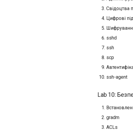
Свідоцтва 
Цифрові пі
Шифрування
sshd
ssh
scp
Автентифік
ssh-agent
Lab 10: Безпе
Встановленн
gradm
ACLs