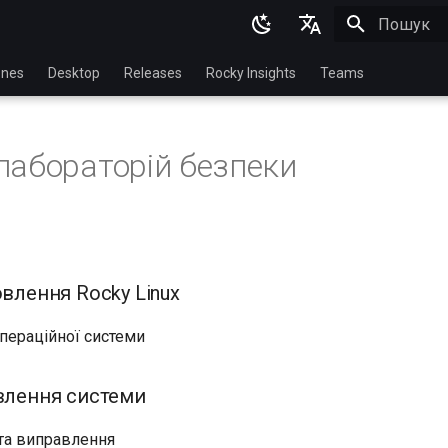
Пошук роз
English
nes
Desktop
Releases
Rocky Insights
Teams
Ukrainian
Deutsch
лабораторій безпеки
Français
Español
Italian
日本語
овлення Rocky Linux
한국어
операційної системи
简体中文
авлення системи
та виправлення