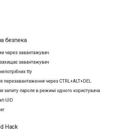
ва безпека
ми через завантажувач
 захищає завантажувач
епотрібних tty
я перезавантаження через CTRL+ALT+DEL
я запиту пароля в режимі одного користувача
et-UID
per
ed Hack