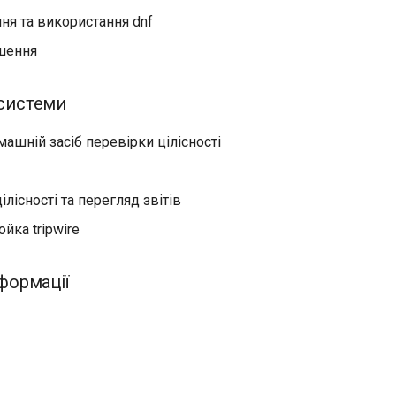
ня та використання dnf
ішення
 системи
ашній засіб перевірки цілісності
ілісності та перегляд звітів
йка tripwire
нформації