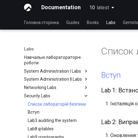
Documentation
10
latest
latest
Головна сторінка
Guides
Books
Labs
Gemsto
Список 
Labs
Навчальні лаборатораторні
роботи
System Administration I Labs
Вступ
System Administration II Labs
Lab3 system utilities
Networking Labs
Лабораторна робота 5:
Lab3 bootup and startup
Lab 1: Встан
Основи роботи в мережі
Security Labs
Лабораторна робота 4:
Лабораторна робота 5: NFS
Лабораторна робота 6 -
Розширений моніторинг
Інсталяція 
Лабораторна робота 8:
Список лабораторій безпеки
Керування користувачами та
системи та процесів
Samba
Вступ
групами
Лабораторна робота 6:
Lab3 auditing the system
Лабораторна робота 7:
Файлова система
Lab 2: Випр
Керування та інсталяція
Lab8 iptables
Lab7 the linux kernel
програмного забезпечення
Оновлення 
Lab9 cryptography