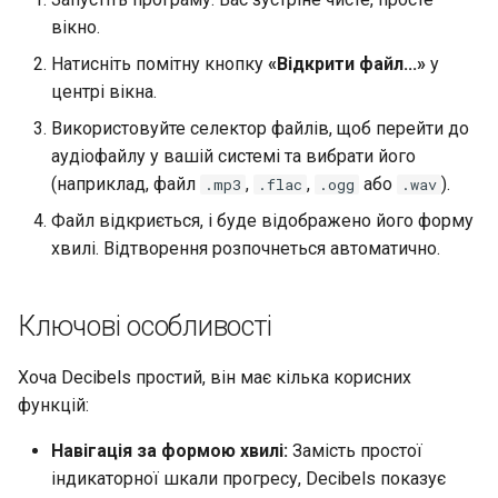
вікно.
Security
Натисніть помітну кнопку
«Відкрити файл...»
у
Troubleshooting
центрі вікна.
Використовуйте селектор файлів, щоб перейти до
Virtualization
аудіофайлу у вашій системі та вибрати його
(наприклад, файл
,
,
або
).
.mp3
.flac
.ogg
.wav
Web
Файл відкриється, і буде відображено його форму
хвилі. Відтворення розпочнеться автоматично.
Ключові особливості
Хоча Decibels простий, він має кілька корисних
функцій:
Навігація за формою хвилі:
Замість простої
індикаторної шкали прогресу, Decibels показує