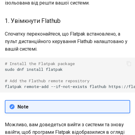
ізольована від решти вашої системи.
Лабораторна робота 9:
Частина 5.1 HAProxy
Database
Керування журналами
Реліз 8.6
Завантаження робочих
Сервер FreeRADIUS RAD
bash - колір рядка
вузлів Kubernetes
1. Увімкнути Flathub
Частина 5.2 Varnish
Desktop
із Samba Active Directory
Conclusions
Реліз 8.5
Служба Systemd – сценарій
Спочатку переконайтеся, що Flatpak встановлено, а
Лабораторна робота 10:
Частина 5.3 Squid
DNS
OpenVPN
Python
Реліз 8.4
пульт дистанційного керування Flathub налаштовано у
Налаштування kubectl дл
віддаленого доступу
вашій системі.
Частина 5.3 Squid
Editors
Центри сертифікації SSH 
Перевіка сумісності ЦП
Журнал змін 8
підписування ключів
Лабораторна робота 11:
# Install the Flatpak package
Частина 6. Поштові
Email
torsocks - Маршрут трафіку
sudo
dnf
install
flatpak

Надання мережевих
сервери
Зміцнення підрозділів
через Tor/SOCKS5
маршрутів Pod
Systemd
File Sharing Services
# Add the Flathub remote repository
flatpak
remote-add
--if-not-exists
flathub
Частина 7 Висока
Запис на фізичний CD/DVD
Лабораторна робота 12:
доступність
WireGuard VPN
Filesystems
за допомогою Xorriso
Smoke Test
Note
Hardware
Лабораторна робота 13:
Очищення
HPC
Можливо, вам доведеться вийти з системи та знову
ввійти, щоб програми Flatpak відобразилися в огляді