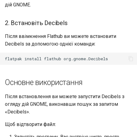
Interoperability
дій GNOME.
ISOs
2. Встановіть Decibels
Kernel
Після ввімкнення Flathub ви можете встановити
Decibels за допомогою однієї команди:
Migrating cgroups v1 to v2 on
Rocky Linux
flatpak
install
flathub
Mirror Management
Основне використання
Network
Після встановлення ви можете запустити Decibels з
Package Management
огляду дій GNOME, виконавши пошук за запитом
«Decibels».
Proxies
Щоб відтворити файл:
Repositories
Запустіть програму. Вас зустріне чисте, просте