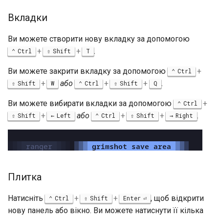
Interoperability
Вкладки
ISOs
Ви можете створити нову вкладку за допомогою
+
+
.
Ctrl
Shift
T
Kernel
Ви можете закрити вкладку за допомогою
+
Ctrl
Migrating cgroups v1 to v2 on
+
або
+
+
.
Shift
W
Ctrl
Shift
Q
Rocky Linux
Ви можете вибирати вкладки за допомогою
+
Ctrl
Mirror Management
+
або
+
+
.
Shift
Left
Ctrl
Shift
Right
Network
Package Management
Плитка
Proxies
Натисніть
+
+
, щоб відкрити
Ctrl
Shift
Enter
Repositories
нову панель або вікно. Ви можете натиснути її кілька