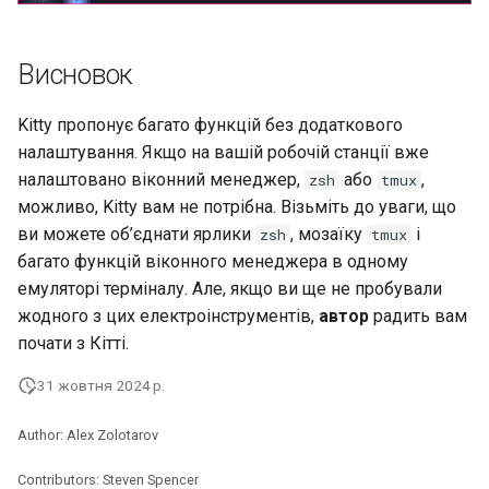
Висновок
Kitty пропонує багато функцій без додаткового
налаштування. Якщо на вашій робочій станції вже
налаштовано віконний менеджер,
або
,
zsh
tmux
можливо, Kitty вам не потрібна. Візьміть до уваги, що
ви можете об’єднати ярлики
, мозаїку
і
zsh
tmux
багато функцій віконного менеджера в одному
емуляторі терміналу. Але, якщо ви ще не пробували
жодного з цих електроінструментів,
автор
радить вам
почати з Кітті.
31 жовтня 2024 р.
Author: Alex Zolotarov
Contributors: Steven Spencer