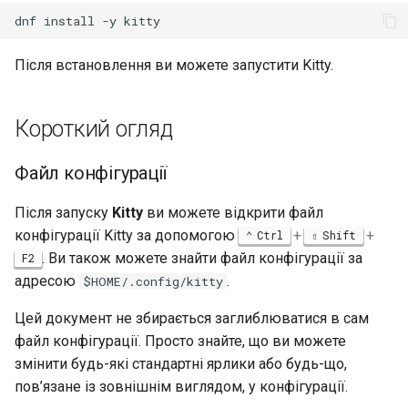
Лабораторна робота 9:
допомогою Valuta в GNOME
Частина 5.1 HAProxy
Database
Керування журналами
dnf
install
-y
Реліз 8.6
Завантаження робочих
Сервер FreeRADIUS RAD
bash - колір рядка
вузлів Kubernetes
Частина 5.2 Varnish
Desktop
із Samba Active Directory
Після встановлення ви можете запустити Kitty.
Conclusions
Реліз 8.5
Служба Systemd – сценарій
Лабораторна робота 10:
Частина 5.3 Squid
DNS
OpenVPN
Python
Реліз 8.4
Короткий огляд
Налаштування kubectl дл
віддаленого доступу
Частина 5.3 Squid
Editors
Центри сертифікації SSH 
Перевіка сумісності ЦП
Журнал змін 8
Файл конфігурації
підписування ключів
Лабораторна робота 11:
Частина 6. Поштові
Email
torsocks - Маршрут трафіку
Після запуску
Kitty
ви можете відкрити файл
Надання мережевих
сервери
Зміцнення підрозділів
через Tor/SOCKS5
конфігурації Kitty за допомогою
маршрутів Pod
+
+
Ctrl
Shift
Systemd
File Sharing Services
. Ви також можете знайти файл конфігурації за
F2
Частина 7 Висока
Запис на фізичний CD/DVD
Лабораторна робота 12:
адресою
.
$HOME/.config/kitty
доступність
WireGuard VPN
Filesystems
за допомогою Xorriso
Smoke Test
Цей документ не збирається заглиблюватися в сам
Hardware
файл конфігурації. Просто знайте, що ви можете
Лабораторна робота 13:
змінити будь-які стандартні ярлики або будь-що,
Очищення
HPC
пов’язане із зовнішнім виглядом, у конфігурації.