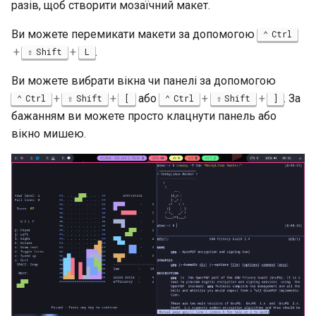
разів, щоб створити мозаїчний макет.
Security
Ви можете перемикати макети за допомогою
Ctrl
+
+
.
Shift
L
Troubleshooting
Ви можете вибрати вікна чи панелі за допомогою
Virtualization
+
+
або
+
+
. За
Ctrl
Shift
[
Ctrl
Shift
]
бажанням ви можете просто клацнути панель або
Web
вікно мишею.