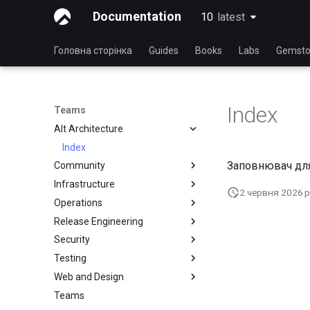
Documentation
10
latest
latest
Головна сторінка
Guides
Books
Labs
Gemsto
Index
Teams
Alt Architecture
Index
Заповнювач для 
Community
Infrastructure
Community Team
2 червня 2026 р
Operations
Rocky Linux Blog Submission
Index
Process
Release Engineering
Index
Security
Index
Testing
Index
Web and Design
Тестувальна команда
Teams
Учасники
Index