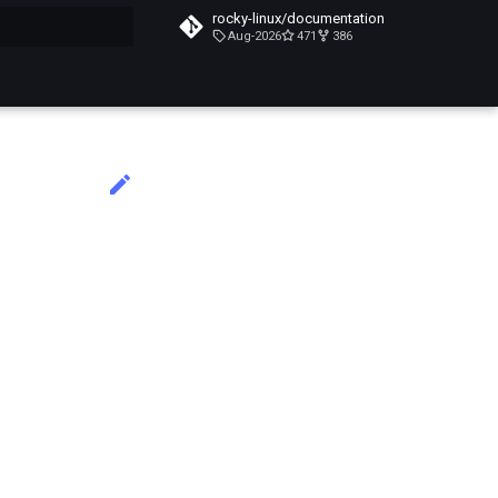
rocky-linux/documentation
Aug-2026
471
386
почато