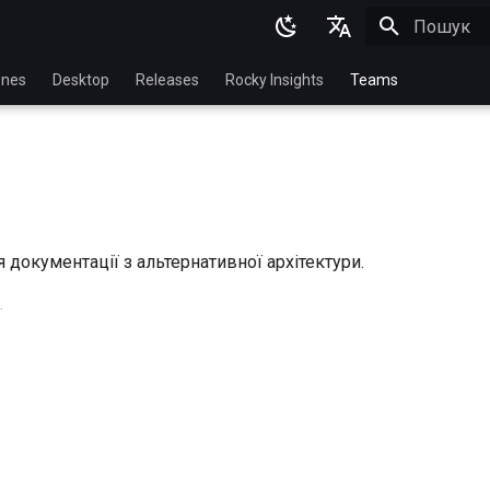
Пошук роз
English
nes
Desktop
Releases
Rocky Insights
Teams
Ukrainian
Deutsch
Français
Español
документації з альтернативної архітектури.
Italian
.
日本語
한국어
简体中文