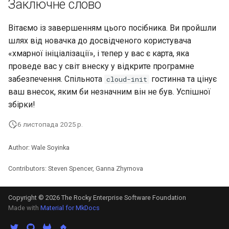
Заключне слово
Вітаємо із завершенням цього посібника. Ви пройшли
шлях від новачка до досвідченого користувача
«хмарної ініціалізації», і тепер у вас є карта, яка
проведе вас у світ внеску у відкрите програмне
забезпечення. Спільнота
гостинна та цінує
cloud-init
ваш внесок, яким би незначним він не був. Успішної
збірки!
6 листопада 2025 р.
Author: Wale Soyinka
Contributors: Steven Spencer, Ganna Zhyrnova
Copyright © 2026 The Rocky Enterprise Software Foundation
Made with
Material for MkDocs