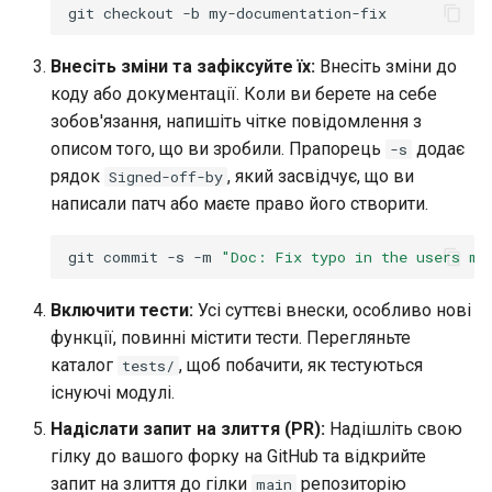
git
checkout
-b
Внесіть зміни та зафіксуйте їх:
Внесіть зміни до
коду або документації. Коли ви берете на себе
зобов'язання, напишіть чітке повідомлення з
описом того, що ви зробили. Прапорець
додає
-s
рядок
, який засвідчує, що ви
Signed-off-by
написали патч або маєте право його створити.
git
commit
-s
-m
"Doc: Fix typo in the users mo
Включити тести:
Усі суттєві внески, особливо нові
функції, повинні містити тести. Перегляньте
каталог
, щоб побачити, як тестуються
tests/
існуючі модулі.
Надіслати запит на злиття (PR):
Надішліть свою
гілку до вашого форку на GitHub та відкрийте
запит на злиття до гілки
репозиторію
main