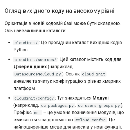
Огляд вихідного коду на високому рівні
Орієнтація в новій кодовій базі може бути складною.
Ось найважливіші каталоги:
: Це провідний каталог вихідних кодів
cloudinit/
Python.
: Цей каталог містить код для
cloudinit/sources/
Джерел даних
(наприклад,
). Ось як
DataSourceNoCloud.py
cloud-init
виявляє та зчитує конфігурацію з різних хмарних
платформ.
: Тут знаходяться
Модулі
cloudinit/config/
(наприклад,
,
).
cc_packages.py
cc_users_groups.py
Префікс
– це умовне позначення модулів, що
cc_
вмикаються за допомогою
. Це
#cloud-config
найпоширеніше місце для внесків у нові функції.