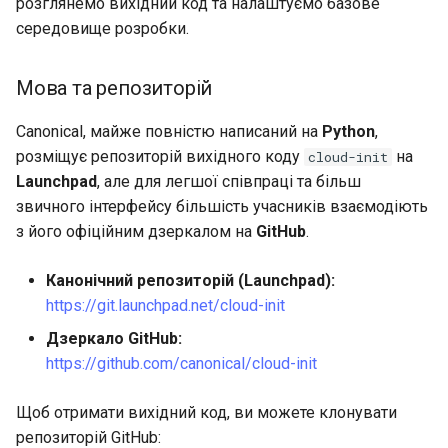
розглянемо вихідний код та налаштуємо базове
Лабораторна робота 9:
Частина 5.1 HAProxy
допомогою Valuta в GN
Керування журналами
Реліз 8.6
середовище розробки.
Завантаження робочих
Сервер FreeRADIUS RADIUS
bash - колір рядка
вузлів Kubernetes
Частина 5.2 Varnish
із Samba Active Directory
Conclusions
Реліз 8.5
Мова та репозиторій
Служба Systemd – сценарій
Лабораторна робота 10:
Частина 5.3 Squid
OpenVPN
Python
Реліз 8.4
Canonical, майже повністю написаний на
Python
,
Налаштування kubectl дл
розміщує репозиторій вихідного коду
на
cloud-init
віддаленого доступу
Частина 5.3 Squid
Центри сертифікації SSH і
Перевіка сумісності ЦП
Журнал змін 8
Launchpad
, але для легшої співпраці та більш
підписування ключів
звичного інтерфейсу більшість учасників взаємодіють
Лабораторна робота 11:
Частина 6. Поштові
torsocks - Маршрут трафіку
з його офіційним дзеркалом на
GitHub
.
Надання мережевих
сервери
Зміцнення підрозділів
через Tor/SOCKS5
маршрутів Pod
Systemd
Канонічний репозиторій (Launchpad):
Частина 7 Висока
Запис на фізичний CD/DVD
https://git.launchpad.net/cloud-init
Лабораторна робота 12:
доступність
WireGuard VPN
за допомогою Xorriso
Smoke Test
Дзеркало GitHub:
https://github.com/canonical/cloud-init
Лабораторна робота 13:
Очищення
Щоб отримати вихідний код, ви можете клонувати
репозиторій GitHub: