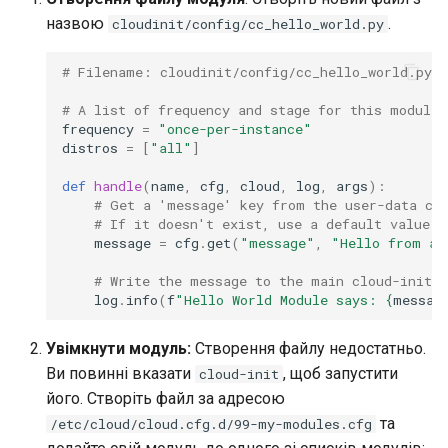
назвою
.
cloudinit/config/cc_hello_world.py
# Filename: cloudinit/config/cc_hello_world.py
# A list of frequency and stage for this module 
frequency
=
"once-per-instance"
distros
=
[
"all"
]
def
handle
(
name
,
cfg
,
cloud
,
log
,
args
):
# Get a 'message' key from the user-data co
# If it doesn't exist, use a default value.
message
=
cfg
.
get
(
"message"
,
"Hello from a 
# Write the message to the main cloud-init l
log
.
info
(
f
"Hello World Module says: 
{
messag
Увімкнути модуль:
Створення файлу недостатньо.
Ви повинні вказати
, щоб запустити
cloud-init
його. Створіть файл за адресою
та
/etc/cloud/cloud.cfg.d/99-my-modules.cfg