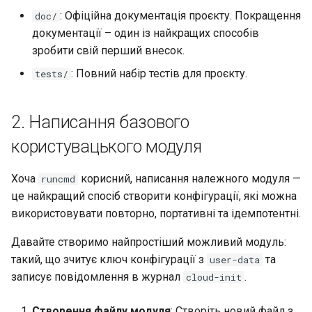
: Офіційна документація проєкту. Покращення
doc/
документації – один із найкращих способів
зробити свій перший внесок.
: Повний набір тестів для проєкту.
tests/
2. Написання базового
користувацького модуля
Хоча
корисний, написання належного модуля —
runcmd
це найкращий спосіб створити конфігурації, які можна
використовувати повторно, портативні та ідемпотентні.
Давайте створимо найпростіший можливий модуль:
такий, що зчитує ключ конфігурації з
та
user-data
записує повідомлення в журнал
.
cloud-init
Створення файлу модуля
: Створіть новий файл з