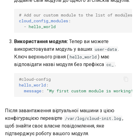
додайте свій модуль до одного зі списків модулів:
# Add our custom module to the list of modules t
cloud_config_modules
:
-
hello_world
Використання модуля:
Тепер ви можете
використовувати модуль у ваших
.
user-data
Ключ верхнього рівня (
) має
hello_world
відповідати назві модуля без префікса
.
cc_
#cloud-config
hello_world
:
message
:
"My
first
custom
module
is
working!"
Після завантаження віртуальної машини з цією
конфігурацією перевірте
,
/var/log/cloud-init.log
щоб знайти своє власне повідомлення, яке
підтверджує роботу вашого модуля.