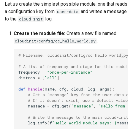
Let us create the simplest possible module: one that reads
a configuration key from
and writes a message
user-data
to the
log.
cloud-init
Create the module file:
Create a new file named
.
cloudinit/config/cc_hello_world.py
# Filename: cloudinit/config/cc_hello_world.py
# A list of frequency and stage for this module 
frequency
=
"once-per-instance"
distros
=
[
"all"
]
def
handle
(
name
,
cfg
,
cloud
,
log
,
args
):
# Get a 'message' key from the user-data co
# If it doesn't exist, use a default value.
message
=
cfg
.
get
(
"message"
,
"Hello from a 
# Write the message to the main cloud-init l
log
.
info
(
f
"Hello World Module says: 
{
messag