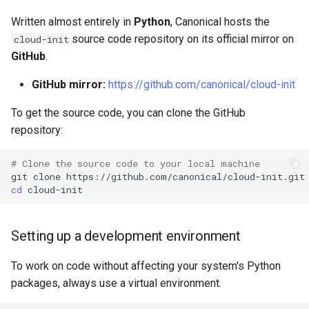
Atelier n°10 : Configuration
poste de travail
Mise en place des dépôts
Conclusions
Version 8.6
Written almost entirely in
Python
, Canonical hosts the
c
kubectl pour l'accès à
Part 5.2 Varnish
OpenVPN
locaux de Rocky
source code repository on its official mirror on
cloud-init
distance
h
Version 8.5
GitHub
.
Part 5.3 Squid
SSH Certificate Authorities
bash - Couleur de Chaîne
e
Atelier n°11 :
and Key Signing
Version 8.4
GitHub mirror:
https://github.com/canonical/cloud-init
Provisionnement des rout
Chapitre 6 Serveurs de
Service `systemd` - Script
réseau des pods
To get the source code, you can clone the GitHub
messagerie
Systemd Units Hardening
Python
Journal des modifications
repository:
Rocky Linux 8
Atelier n°12: Smoke Test
Chapitre 7 Haute disponibil
WireGuard VPN
Vérification de la
# Clone the source code to your local machine
Compatibilité CPU
Rocky Linux Summer of D
git
clone
Atelier n°13 : Nettoyage
2024
cd
torsocks — Acheminement du
Prérequis
trafic via Tor/SOCKS5
Setting up a development environment
Graver sur CD/DVD avec
To work on code without affecting your system's Python
Xorriso
packages, always use a virtual environment.