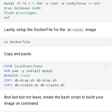
mysql
-h
10
.1.1.160
-u
root
-p
rockylinux
<< eof
drop database ncdb;
flush privileges;
eof
Lastly, setup the DockerFile for the
image:
db-tools
vi
Copy and paste:
FROM
localhost/base
RUN
yum
-y
install
WORKDIR
/root
COPY
db-drop.sh
COPY
db-create.sh
And last but not least, create the bash script to build your
image on command: