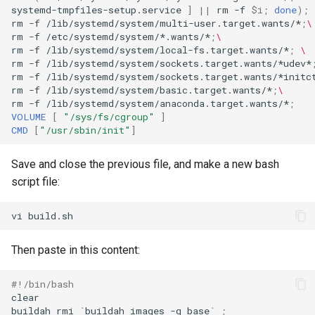
systemd-tmpfiles-setup.service
]
||
rm
-f
$i
;
done
)
;
rm
-f
/lib/systemd/system/multi-user.target.wants/*
;
\
rm
-f
/etc/systemd/system/*.wants/*
;
\
rm
-f
/lib/systemd/system/local-fs.target.wants/*
;
\
rm
-f
/lib/systemd/system/sockets.target.wants/*udev*
rm
-f
/lib/systemd/system/sockets.target.wants/*initc
rm
-f
/lib/systemd/system/basic.target.wants/*
;
\
rm
-f
/lib/systemd/system/anaconda.target.wants/*
;
VOLUME
[
"/sys/fs/cgroup"
]
CMD
[
"/usr/sbin/init"
]
Save and close the previous file, and make a new bash
script file:
vi
Then paste in this content:
#!/bin/bash
clear

buildah
rmi
`
buildah
images
-q
base
`
;