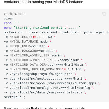
container that is running your MariaDB instance.
#!/bin/bash
echo
" "
echo
"Starting nextloud container....."
podman
run
--name
nextcloud
--net
host
--privileged
-
-e
MYSQL_HOST
=
10
.1.1.160
\
-e
MYSQL_DATABASE
=
ncdb
\
-e
MYSQL_USER
=
nc-user
\
-e
MYSQL_PASSWORD
=
nc-pass
\
-e
NEXTCLOUD_ADMIN_USER
=
admin
\
-e
NEXTCLOUD_ADMIN_PASSWORD
=
rockylinux
\
-e
NEXTCLOUD_DATA_DIR
=
/var/www/html/data
\
-e
NEXTCLOUD_TRUSTED_DOMAINS
=
10
.1.1.160
\
-v
/sys/fs/cgroup:/sys/fs/cgroup:ro
\
-v
/usr/local/nc/nextcloud:/var/www/html
\
-v
/usr/local/nc/apps:/var/www/html/custom_apps
\
-v
/usr/local/nc/config:/var/www/html/config
\
-v
/usr/local/nc/data:/var/www/html/data
\
nextcloud
;
Save and close that out, make all of your scripts