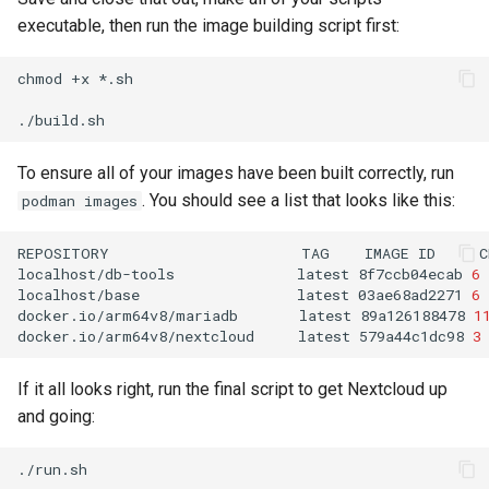
executable, then run the image building script first:
chmod
+x
*.sh

To ensure all of your images have been built correctly, run
. You should see a list that looks like this:
podman images
REPOSITORY
TAG
IMAGE
ID
C
localhost/db-tools
latest
8f7ccb04ecab
6
localhost/base
latest
03ae68ad2271
6
docker.io/arm64v8/mariadb
latest
89a126188478
1
docker.io/arm64v8/nextcloud
latest
579a44c1dc98
3
If it all looks right, run the final script to get Nextcloud up
and going: