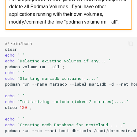
delete all Podman Volumes. If you have other
applications running with their own volumes,
modify/comment the line "podman volume rm --all";
#!/bin/bash
echo
" "
echo
"Deleting existing volumes if any...."
podman
volume
rm
--all
;
echo
" "
echo
"Starting mariadb container....."
podman
run
--name
mariadb
--label
mariadb
-d
--net
ho
echo
" "
echo
"Initializing mariadb (takes 2 minutes)....."
sleep
120
;
echo
" "
echo
"Creating ncdb Database for nextcloud ....."
podman
run
--rm
--net
host
db-tools
/root/db-create.s