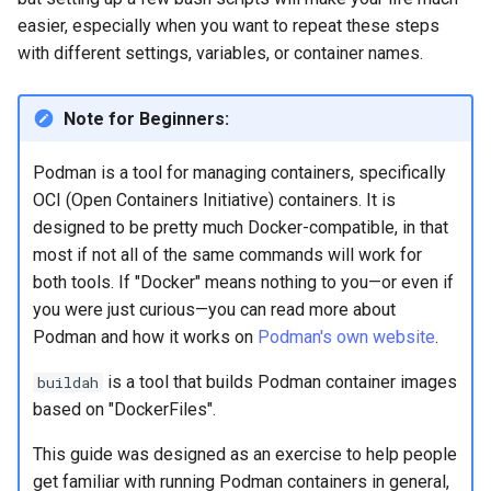
Atelier n°10 : Configuration
poste de travail
Mise en place des dépôts
easier, especially when you want to repeat these steps
Conclusions
Version 8.6
c
kubectl pour l'accès à
Part 5.2 Varnish
OpenVPN
locaux de Rocky
with different settings, variables, or container names.
distance
h
Version 8.5
Part 5.3 Squid
SSH Certificate Authorities
bash - Couleur de Chaîne
e
Note for Beginners:
Atelier n°11 :
and Key Signing
Version 8.4
Provisionnement des rout
Chapitre 6 Serveurs de
Service `systemd` - Script
Podman is a tool for managing containers, specifically
réseau des pods
messagerie
Systemd Units Hardening
Python
Journal des modifications
OCI (Open Containers Initiative) containers. It is
Rocky Linux 8
designed to be pretty much Docker-compatible, in that
Atelier n°12: Smoke Test
Chapitre 7 Haute disponibil
WireGuard VPN
Vérification de la
most if not all of the same commands will work for
Compatibilité CPU
Rocky Linux Summer of D
both tools. If "Docker" means nothing to you—or even if
Atelier n°13 : Nettoyage
2024
you were just curious—you can read more about
torsocks — Acheminement du
Podman and how it works on
Podman's own website
.
Prérequis
trafic via Tor/SOCKS5
is a tool that builds Podman container images
buildah
Graver sur CD/DVD avec
based on "DockerFiles".
Xorriso
This guide was designed as an exercise to help people
get familiar with running Podman containers in general,