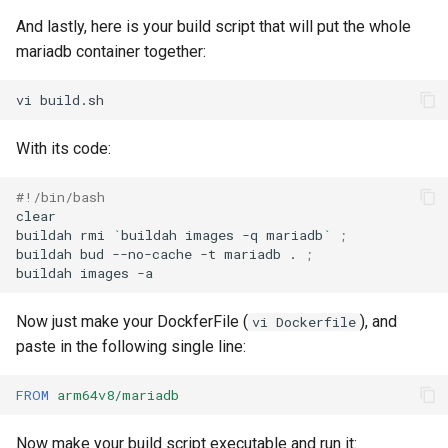
And lastly, here is your build script that will put the whole
mariadb container together:
vi
With its code:
#!/bin/bash
clear

buildah
rmi
`
buildah
images
-q
mariadb
`
;
buildah
bud
--no-cache
-t
mariadb
.
;
buildah
images
Now just make your DockferFile (
), and
vi Dockerfile
paste in the following single line:
FROM
arm64v8/mariadb
Now make your build script executable and run it: