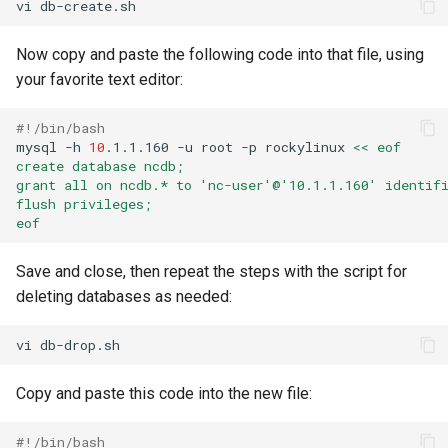
vi
Now copy and paste the following code into that file, using
your favorite text editor:
#!/bin/bash
mysql
-h
10
.1.1.160
-u
root
-p
rockylinux
<< eof
create database ncdb;
grant all on ncdb.* to 'nc-user'@'10.1.1.160' identif
flush privileges;
eof
Save and close, then repeat the steps with the script for
deleting databases as needed:
vi
Copy and paste this code into the new file:
#!/bin/bash