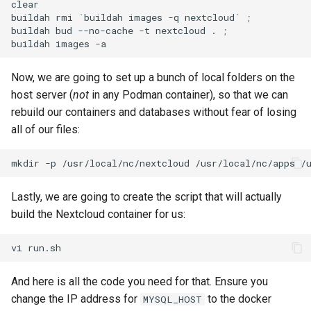
clear

buildah
rmi
`
buildah
images
-q
nextcloud
`
;
buildah
bud
--no-cache
-t
nextcloud
.
;
buildah
images
Now, we are going to set up a bunch of local folders on the
host server (
not
in any Podman container), so that we can
rebuild our containers and databases without fear of losing
all of our files:
mkdir
-p
/usr/local/nc/nextcloud
/usr/local/nc/apps
/
Lastly, we are going to create the script that will actually
build the Nextcloud container for us:
vi
And here is all the code you need for that. Ensure you
change the IP address for
to the docker
MYSQL_HOST