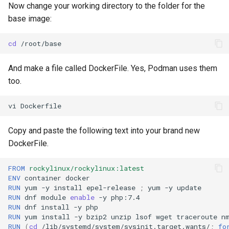
Now change your working directory to the folder for the
base image:
cd
And make a file called DockerFile. Yes, Podman uses them
too.
vi
Copy and paste the following text into your brand new
DockerFile.
FROM
rockylinux/rockylinux:latest
ENV
container
RUN
yum
-y
install
epel-release
;
yum
-y
RUN
dnf
module
enable
-y
RUN
dnf
install
-y
RUN
yum
install
-y
bzip2
unzip
lsof
wget
traceroute
n
RUN
(
cd
/lib/systemd/system/sysinit.target.wants/
;
fo