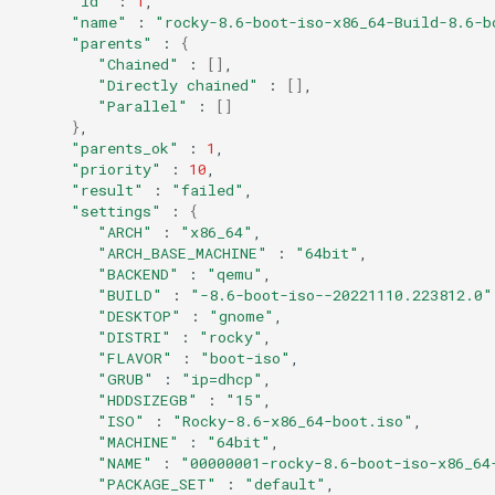
"id"
:
1
Services
"name"
:
"rocky-8.6-boot-iso-x86_64-Build-8.6-b
"parents"
:
{
"Chained"
:
[]
QA:Testcase RDP Graphics
"Directly chained"
:
[]
Mode
"Parallel"
:
[]
}
"parents_ok"
:
1
QA:Testcase Media Repo
"priority"
:
10
Compare
"result"
:
"failed"
"settings"
:
{
QA:Testcase Storage Volume
"ARCH"
:
"x86_64"
"ARCH_BASE_MACHINE"
:
"64bit"
Resize
"BACKEND"
:
"qemu"
"BUILD"
:
"-8.6-boot-iso--20221110.223812.0"
QA:Testcase Template
"DESKTOP"
:
"gnome"
"DISTRI"
:
"rocky"
"FLAVOR"
:
"boot-iso"
QA:Testcase Update Image
"GRUB"
:
"ip=dhcp"
"HDDSIZEGB"
:
"15"
QA:Testcase VNC Graphics
"ISO"
:
"Rocky-8.6-x86_64-boot.iso"
"MACHINE"
:
"64bit"
Mode
"NAME"
:
"00000001-rocky-8.6-boot-iso-x86_64
"PACKAGE_SET"
:
"default"