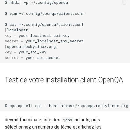
$
mkdir
-p
~/.config/openqa

QA:Testcase Packages No
Kernel
$
vim
~/.config/openqa/client.conf

Insights
$
cat
Migrating cgroups v1 to v2 on
[
localhost
]
QA:Testcase Packages No
Rocky Linux
key
=
RHSM
secret
=
[
openqa.rockylinux.org
]
Mirror Management
key
=
QA:Testcase Application
secret
=
Functionality
Network
QA:Testcase Artwork and
Package Management
Test de votre installation client OpenQA
Assets
Proxies
QA:Testcase GNOME UI
Functionality
Repositories
$
openqa-cli
api
--host
https://openqa.rockylinux.org
QA:Testcase Identity
Security
devrait fournir une liste des
actuels, puis
jobs
Management
sélectionnez un numéro de tâche et affichez les