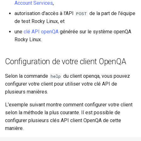
Account Services
,
Atelier n°10 : Configuration
poste de travail
Installation
Mise en place des dépôts
Conclusions
Version 8.6
c
kubectl pour l'accès à
autorisation d'accès à l'API
de la part de l'équipe
POST
Part 5.2 Varnish
locaux de Rocky
OpenVPN
DNS
distance
de test Rocky Linux, et
QA:Testcase Media File
h
Version 8.5
Conflicts
Part 5.3 Squid
bash - Couleur de Chaîne
SSH Certificate Authorities
Editors
une
clé API openQA
générée sur le système openQA
e
Atelier n°11 :
and Key Signing
Version 8.4
Rocky Linux.
Provisionnement des rout
QA:Testcase Media
Chapitre 6 Serveurs de
Service `systemd` - Script
Email
réseau des pods
Repoclosure
messagerie
Python
Systemd Units Hardening
Journal des modifications
Configuration de votre client OpenQA
File Sharing Services
Rocky Linux 8
Atelier n°12: Smoke Test
QA:Testcase Media USB dd
Chapitre 7 Haute disponibil
Vérification de la
WireGuard VPN
Compatibilité CPU
Selon la commande
du client openqa, vous pouvez
Filesystems
help
Rocky Linux Summer of D
Atelier n°13 : Nettoyage
QA:Testcase Minimal
configurer votre client pour utiliser votre clé API de
2024
Installation
torsocks — Acheminement du
Hardware
plusieurs manières.
Prérequis
trafic via Tor/SOCKS5
L'exemple suivant montre comment configurer votre client
QA:Testcase Network
HPC
selon la méthode la plus courante. Il est possible de
Attached Storage
Graver sur CD/DVD avec
configurer plusieurs clés API client OpenQA de cette
Xorriso
Interoperability
manière.
QA:Testcase Packages and
Installer Sources
ISOs