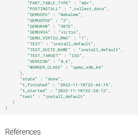
QA:Testcase Vagrant Images
"PART_TABLE_TYPE"
:
"mbr"
"POSTINSTALL"
:
"_collect_data"
"QEMUCPU"
:
"Nehalem"
"QEMUCPUS"
:
"2"
"QEMURAM"
:
"3072"
"QEMUVGA"
:
"virtio"
"QEMU_VIRTIO_RNG"
:
"1"
"TEST"
:
"install_default"
"TEST_SUITE_NAME"
:
"install_default"
"TEST_TARGET"
:
"ISO"
"VERSION"
:
"8.6"
"WORKER_CLASS"
:
"qemu_x86_64"
}
"state"
:
"done"
"t_finished"
:
"2022-11-10T22:44:19"
"t_started"
:
"2022-11-10T22:38:12"
"test"
:
"install_default"
}
}
Références