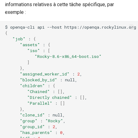
Troubleshooting
informations relatives à cette tâche spécifique, par
QA:Testcase Keyboard
exemple :
Layout
Virtualization
$
openqa-cli
api
--host
https://openqa.rockylinux.org
QA:Testcase Module Streams
Web
{
"job"
:
{
"assets"
:
{
QA:Testcase Multimonitor
"iso"
:
[
Setup
"Rocky-8.6-x86_64-boot.iso"
]
QA:Testcase Basic Package
}
"assigned_worker_id"
:
2
installs
"blocked_by_id"
:
"children"
:
{
QA:Testcase SELinux Errors
"Chained"
:
[]
"Directly chained"
:
[]
on Desktop clients
"Parallel"
:
[]
}
QA:Testcase SELinux Errors
"clone_id"
:
on Server installations
"group"
:
"Rocky"
"group_id"
:
2
"has_parents"
:
0
QA:Testcase System