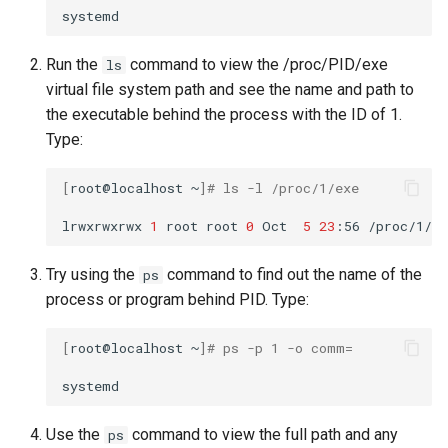
Run the
command to view the /proc/PID/exe
ls
virtual file system path and see the name and path to
the executable behind the process with the ID of 1.
Type:
[
root@localhost
~
]
# ls -l /proc/1/exe
lrwxrwxrwx
1
root
root
0
Oct
5
23
:56
/proc/1/ex
Try using the
command to find out the name of the
ps
process or program behind PID. Type:
[
root@localhost
~
]
# ps -p 1 -o comm=
Use the
command to view the full path and any
ps