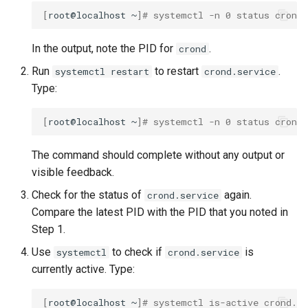
[
root@localhost
~
]
# systemctl -n 0 status crond.
In the output, note the PID for
.
crond
Run
to restart
.
systemctl restart
crond.service
Type:
[
root@localhost
~
]
# systemctl -n 0 status crond.
The command should complete without any output or
visible feedback.
Check for the status of
again.
crond.service
Compare the latest PID with the PID that you noted in
Step 1.
Use
to check if
is
systemctl
crond.service
currently active. Type:
[
root@localhost
~
]
# systemctl is-active crond.se