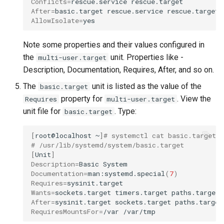
Conflicts
=
rescue.service
After
=
basic.target
rescue.service
AllowIsolate
=
Note some properties and their values configured in
the
unit. Properties like -
multi-user.target
Description, Documentation, Requires, After, and so on.
The
unit is listed as the value of the
basic.target
property for
. View the
Requires
multi-user.target
unit file for
. Type:
basic.target
[
root@localhost
~
]
# systemctl cat basic.target
# /usr/lib/systemd/system/basic.target
[
Unit
]
Description
=
Basic
Documentation
=
man:systemd.special
(
7
)
Requires
=
Wants
=
sockets.target
timers.target
paths.target
After
=
sysinit.target
sockets.target
paths.target
RequiresMountsFor
=
/var