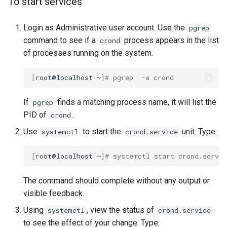
To start services
Login as Administrative user account. Use the
pgrep
command to see if a
process appears in the list
crond
of processes running on the system.
[
root@localhost
~
]
# pgrep  -a crond
If
finds a matching process name, it will list the
pgrep
PID of
.
crond
Use
to start the
unit. Type:
systemctl
crond.service
[
root@localhost
~
]
# systemctl start crond.servic
The command should complete without any output or
visible feedback.
Using
, view the status of
systemctl
crond.service
to see the effect of your change. Type: