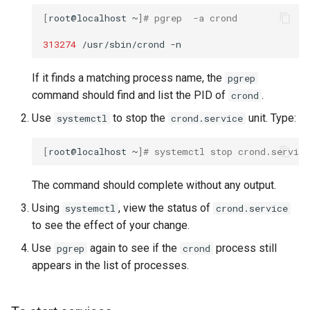
[
root@localhost
~
]
# pgrep  -a crond
313274
/usr/sbin/crond
If it finds a matching process name, the
pgrep
command should find and list the PID of
.
crond
Use
to stop the
unit. Type:
systemctl
crond.service
[
root@localhost
~
]
# systemctl stop crond.service
The command should complete without any output.
Using
, view the status of
systemctl
crond.service
to see the effect of your change.
Use
again to see if the
process still
pgrep
crond
appears in the list of processes.