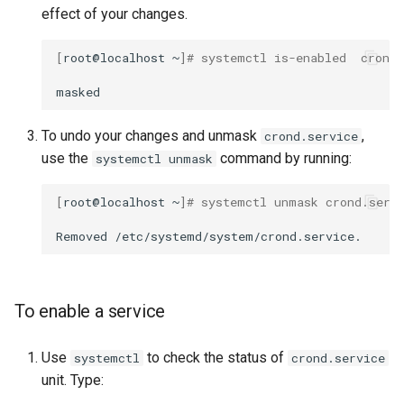
effect of your changes.
[
root@localhost
~
]
# systemctl is-enabled  crond.
To undo your changes and unmask
,
crond.service
use the
command by running:
systemctl unmask
[
root@localhost
~
]
# systemctl unmask crond.serv
Removed
To enable a service
Use
to check the status of
systemctl
crond.service
unit. Type: