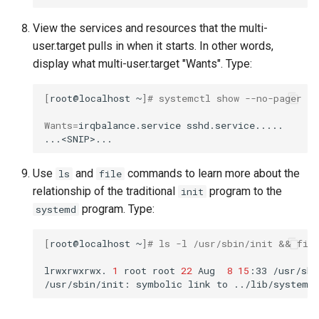
View the services and resources that the multi-
user.target pulls in when it starts. In other words,
display what multi-user.target "Wants". Type:
[
root@localhost
~
]
# systemctl show --no-pager -
Wants
=
irqbalance.service
sshd.service.....

Use
and
commands to learn more about the
ls
file
relationship of the traditional
program to the
init
program. Type:
systemd
[
root@localhost
~
]
# ls -l /usr/sbin/init && fil
lrwxrwxrwx.
1
root
root
22
Aug
8
15
:33
/usr/sbi
/usr/sbin/init:
symbolic
link
to