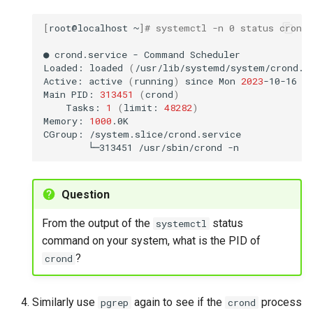
[
root@localhost
~
]
# systemctl -n 0 status crond.
●
crond.service
-
Command
Scheduler

Loaded:
loaded
(
/usr/lib/systemd/system/crond.s
Active:
active
(
running
)
since
Mon
2023
-10-16
1
Main
PID:
313451
(
crond
)
Tasks:
1
(
limit:
48282
)
Memory:
1000
.0K

CGroup:
└─313451
/usr/sbin/crond
Question
From the output of the
status
systemctl
command on your system, what is the PID of
?
crond
Similarly use
again to see if the
process
pgrep
crond