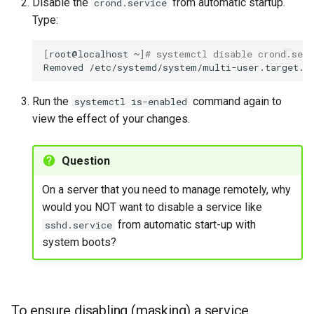
Disable the
from automatic startup.
crond.service
Type:
[
root@localhost
~
]
# systemctl disable crond.serv
Removed
Run the
command again to
systemctl is-enabled
view the effect of your changes.
Question
On a server that you need to manage remotely, why
would you NOT want to disable a service like
from automatic start-up with
sshd.service
system boots?
To ensure disabling (masking) a service