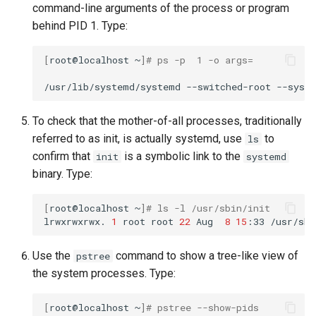
command-line arguments of the process or program
behind PID 1. Type:
[
root@localhost
~
]
# ps -p  1 -o args=
/usr/lib/systemd/systemd
--switched-root
--syst
To check that the mother-of-all processes, traditionally
referred to as init, is actually systemd, use
to
ls
confirm that
is a symbolic link to the
init
systemd
binary. Type:
[
root@localhost
~
]
# ls -l /usr/sbin/init
lrwxrwxrwx.
1
root
root
22
Aug
8
15
:33
/usr/sbi
Use the
command to show a tree-like view of
pstree
the system processes. Type:
[
root@localhost
~
]
# pstree --show-pids