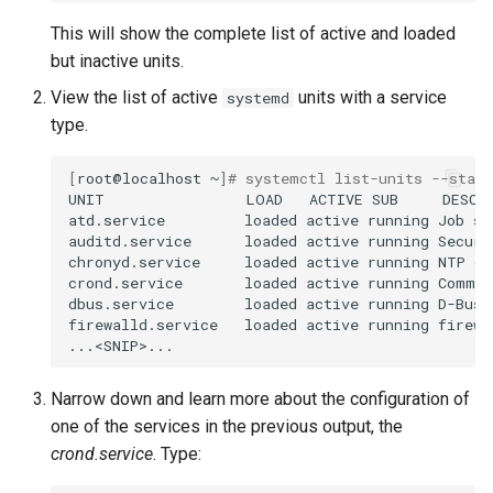
This will show the complete list of active and loaded
but inactive units.
View the list of active
units with a service
systemd
type.
[
root@localhost
~
]
# systemctl list-units --state
UNIT
LOAD
ACTIVE
SUB
DESCRI
atd.service
loaded
active
running
Job
sp
auditd.service
loaded
active
running
Securi
chronyd.service
loaded
active
running
NTP
cl
crond.service
loaded
active
running
Comman
dbus.service
loaded
active
running
D-Bus
firewalld.service
loaded
active
running
firewa
Narrow down and learn more about the configuration of
one of the services in the previous output, the
crond.service
. Type: