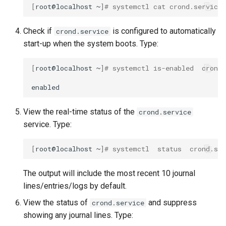
[
root@localhost
~
]
# systemctl cat crond.service
Check if
is configured to automatically
crond.service
start-up when the system boots. Type:
[
root@localhost
~
]
# systemctl is-enabled  crond.
View the real-time status of the
crond.service
service. Type:
[
root@localhost
~
]
# systemctl  status  crond.ser
The output will include the most recent 10 journal
lines/entries/logs by default.
View the status of
and suppress
crond.service
showing any journal lines. Type: