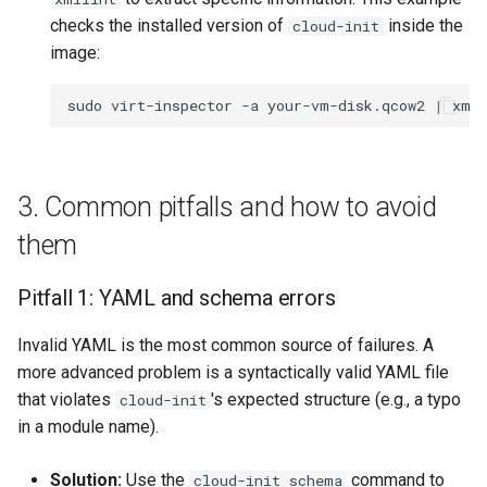
checks the installed version of
inside the
cloud-init
image:
sudo
virt-inspector
-a
your-vm-disk.qcow2
|
xml
3. Common pitfalls and how to avoid
them
Pitfall 1: YAML and schema errors
Invalid YAML is the most common source of failures. A
more advanced problem is a syntactically valid YAML file
that violates
's expected structure (e.g., a typo
cloud-init
in a module name).
Solution:
Use the
command to
cloud-init schema