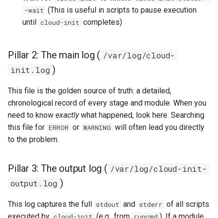
Atelier n°10 : Configuration
poste de travail
(This is useful in scripts to pause execution
Mise en place des dépôts
-wait
Conclusions
Version 8.6
c
kubectl pour l'accès à
4. Controlling cloud-init's
Part 5.2 Varnish
OpenVPN
locaux de Rocky
until
completes)
cloud-init
distance
execution
h
Version 8.5
Part 5.3 Squid
SSH Certificate Authorities
bash - Couleur de Chaîne
e
Pillar 2: The main log (
/var/log/cloud-
Atelier n°11 :
What's next
and Key Signing
Version 8.4
Provisionnement des rout
)
init.log
Chapitre 6 Serveurs de
Service `systemd` - Script
réseau des pods
messagerie
Systemd Units Hardening
Python
Journal des modifications
This file is the golden source of truth: a detailed,
Rocky Linux 8
chronological record of every stage and module. When you
Atelier n°12: Smoke Test
Chapitre 7 Haute disponibil
WireGuard VPN
Vérification de la
need to know
exactly
what happened, look here. Searching
Compatibilité CPU
Rocky Linux Summer of D
Atelier n°13 : Nettoyage
this file for
or
will often lead you directly
ERROR
WARNING
2024
to the problem.
torsocks — Acheminement du
Prérequis
trafic via Tor/SOCKS5
Pillar 3: The output log (
/var/log/cloud-init-
Graver sur CD/DVD avec
)
output.log
Xorriso
This log captures the full
and
of all scripts
stdout
stderr
executed by
(e.g., from
). If a module
cloud-init
runcmd