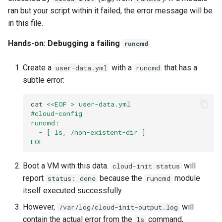
ran but your script within it failed, the error message will be
in this file.
Hands-on: Debugging a failing
runcmd
Create a
with a
that has a
user-data.yml
runcmd
subtle error:
cat
<<EOF > user-data.yml
#cloud-config
runcmd:
  - [ ls, /non-existent-dir ]
EOF
Boot a VM with this data.
will
cloud-init status
report
because the
module
status: done
runcmd
itself executed successfully.
However,
will
/var/log/cloud-init-output.log
contain the actual error from the
command,
ls