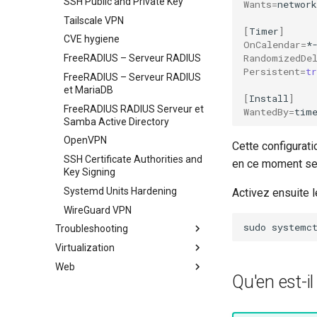
SSH Public and Private Key
Wants
=
network
Tailscale VPN
[
Timer
]
CVE hygiene
OnCalendar
=
*
RandomizedDe
FreeRADIUS – Serveur RADIUS
Persistent
=
tr
FreeRADIUS – Serveur RADIUS
et MariaDB
[
Install
]
FreeRADIUS RADIUS Serveur et
WantedBy
=
Samba Active Directory
OpenVPN
Cette configurati
SSH Certificate Authorities and
en ce moment ser
Key Signing
Systemd Units Hardening
Activez ensuite 
WireGuard VPN
sudo
systemc
Troubleshooting
Virtualization
Comment gérer un `Kernel
panic`
Web
Cockpit KVM Dashboard
Qu'en est-i
Cloud init
Apache Hardened
Webserver
KVM tuning
0. cloud-init