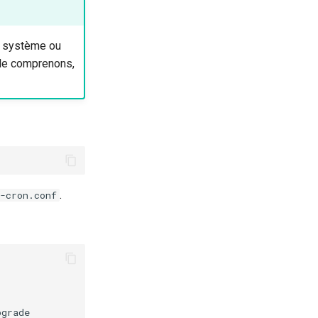
ur système ou
le comprenons,
.
-cron.conf
grade
