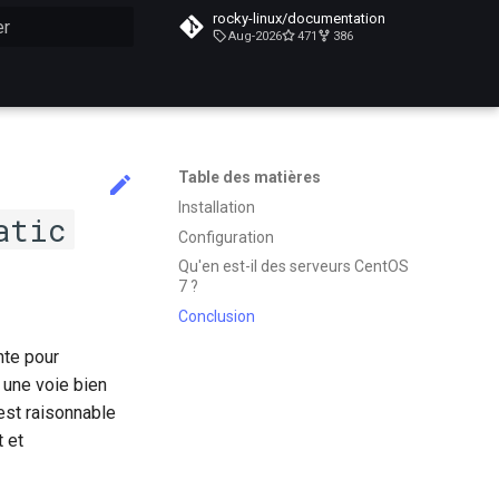
rocky-linux/documentation
Aug-2026
471
386
n de la recherche
Table des matières
Installation
atic
Configuration
Qu'en est-il des serveurs CentOS
7 ?
Conclusion
nte pour
 une voie bien
est raisonnable
 et