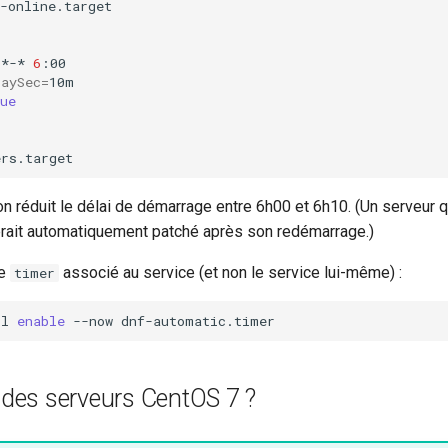
-online.target

-*-*
6
laySec
=
ue
on réduit le délai de démarrage entre 6h00 et 6h10. (Un serveur qu
ait automatiquement patché après son redémarrage.)
le
associé au service (et non le service lui-même) :
timer
tl
enable
--now
l des serveurs CentOS 7 ?