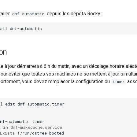
aller
depuis les dépôts Rocky :
dnf-automatic
all
ion
se à jour démarrera à 6 h du matin, avec un décalage horaire aléat
our éviter que toutes vos machines ne se mettent à jour simult
ortement, vous devez remplacer la configuration du
asso
timer
tl
edit
dnf-automatic.timer

dnf-automatic
t in dnf-makecache.service
Exists
=