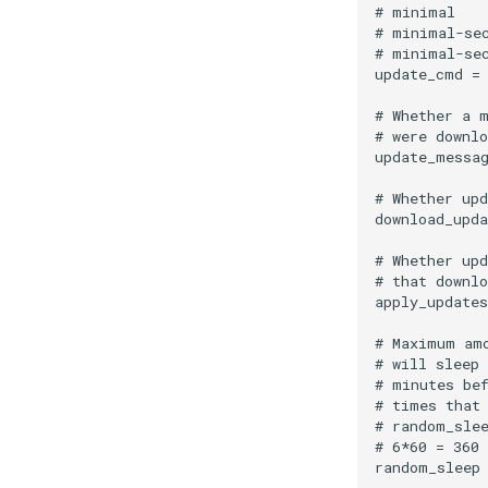
# minimal    
# minimal-sec
# minimal-sec
update_cmd = 
# Whether a m
# were downlo
update_messag
# Whether upd
download_upda
# Whether upd
# that downlo
apply_updates
# Maximum amo
# will sleep 
# minutes bef
# times that 
# random_slee
# 6*60 = 360
