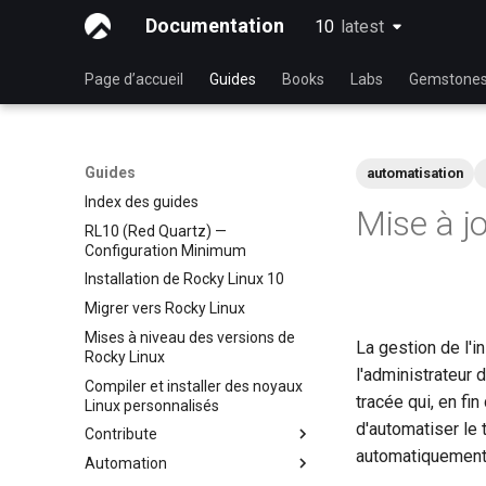
Documentation
10
latest
latest
Page d’accueil
Guides
Books
Labs
Gemstone
Guides
automatisation
Index des guides
Mise à j
RL10 (Red Quartz) —
Configuration Minimum
Installation de Rocky Linux 10
Migrer vers Rocky Linux
Mises à niveau des versions de
La gestion de l'i
Rocky Linux
l'administrateur 
Compiler et installer des noyaux
tracée qui, en fi
Linux personnalisés
d'automatiser le 
Contribute
automatiquement 
Automation
Index