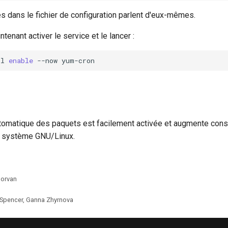
 dans le fichier de configuration parlent d'eux-mêmes.
enant activer le service et le lancer :
tl
enable
--now
utomatique des paquets est facilement activée et augmente cons
e système GNU/Linux.
Morvan
 Spencer, Ganna Zhyrnova