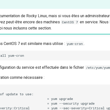
documentation de Rocky Linux, mais si vous êtes un administrate
vez peut-être encore des machines
en service. Nous 
CentOS 7
oi nous incluons cette section.
 CentOS 7 est similaire mais utilise :
.
yum-cron
tall
nfiguration du service est effectuée dans le fichier
/etc/yum/yum
uration comme nécessaire :
of update to use:

                        = yum upgrade

                        = yum --security upgrade

verity:Critical         = yum --sec-severity=Critical up