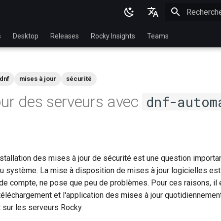
Initialisatio
English
s
Desktop
Releases
Rocky Insights
Teams
Ukrainian
Deutsch
dnf
mises à jour
sécurité
Français
our des serveurs avec
dnf-autom
Español
Italian
日本語
nstallation des mises à jour de sécurité est une question importa
한국어
du système. La mise à disposition de mises à jour logicielles est
简体中文
n de compte, ne pose que peu de problèmes. Pour ces raisons, il 
téléchargement et l'application des mises à jour quotidiennement
sur les serveurs Rocky.