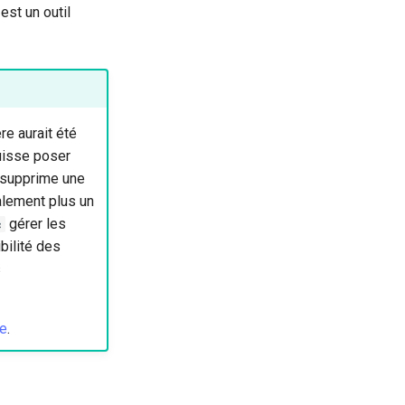
est un outil
re aurait été
puisse poser
t supprime une
ralement plus un
gérer les
c
bilité des
s
le
.