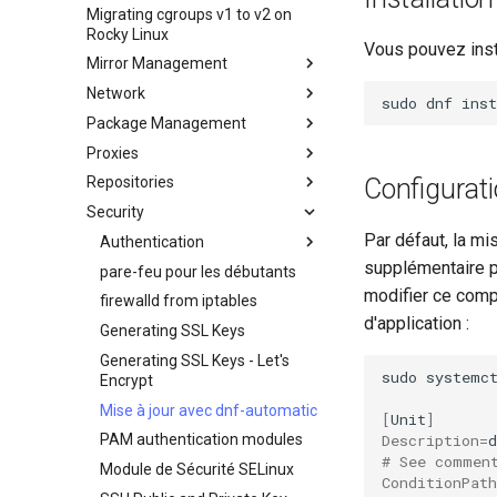
Secure server - `sftp`
personnalisée Rocky Linux
Migrating cgroups v1 to v2 on
Crash analysis
HPE ProLiant Agentless
Rocky Linux
Transmission BitTorrent
Management Service
Régénérer `initramfs`
Vous pouvez inst
Seedbox
Mirror Management
IPMI management
Network
Ajout d'un Miroir Rocky Linux
Aktivieren von VLAN-
sudo
dnf
inst
Passthrough auf
Package Management
accel-ppp – Serveur PPPoE
Netzwerkkarten der Intel X710-
Proxies
Configuration réseau de base
Introduction
Serie
Configurat
Repositories
Hurricane Electric IPv6 Tunnel
DNF package manager
HAProxy-Apache-LXD
Security
LibreNMS monitoring server
Création de paquets et
i2pd — Réseau Anonyme
Fetch and Distribute RPM
dépannage
Repository with Pulp
Par défaut, la mi
OpenBGPD BGP Router
Tor Relay
Authentication
Package Debranding
supplémentaire p
Performance tuning
pare-feu pour les débutants
Authentification avec Active
Packaging And Developer
Directory
modifier ce comp
Contrôleur Ubiquiti UniFi OS
firewalld from iptables
Optimisation de la
Guide
performance du réseau
Active Directory
d'application :
Generating SSL Keys
Package Signing & Testing
Authentication avec Samba
IRQs and kernel packet drops
Generating SSL Keys - Let's
sudo
systemc
Encrypt
Mise à jour avec dnf-automatic
[
Unit
]
Description
=
PAM authentication modules
# See commen
Module de Sécurité SELinux
ConditionPath