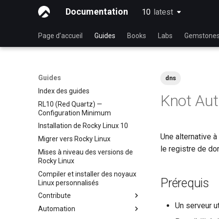
Documentation
10
latest
latest
Page d’accueil
Guides
Books
Labs
Gemstone
Guides
dns
Index des guides
Knot Aut
RL10 (Red Quartz) —
Configuration Minimum
Installation de Rocky Linux 10
Une alternative 
Migrer vers Rocky Linux
le registre de d
Mises à niveau des versions de
Rocky Linux
Compiler et installer des noyaux
Prérequis
Linux personnalisés
Contribute
Un serveur u
Automation
Index