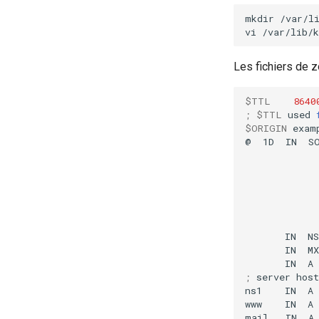
mkdir
/var/li
vi
Les fichiers de z
$TTL
8640
;
$TTL
used
$ORIGIN
exam
@
1D
IN
S
IN
NS
IN
MX
IN
A
;
server
host
ns1
IN
A
www
IN
A
mail
IN
A