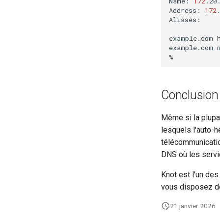
Name:
172
.20.
Address:
172
Aliases:
example.com
example.com
Conclusion
Même si la plupar
lesquels l'auto-
télécommunicatio
DNS où les servi
Knot est l'un de
vous disposez de
21 janvier 2026