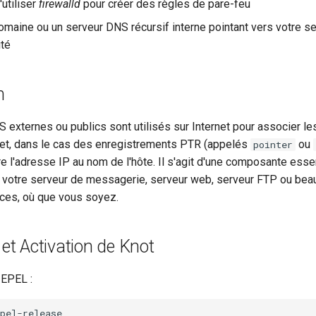
'utiliser
firewalld
pour créer des règles de pare-feu
maine ou un serveur DNS récursif interne pointant vers votre s
ité
n
 externes ou publics sont utilisés sur Internet pour associer l
et, dans le cas des enregistrements PTR (appelés
ou
pointer
e l'adresse IP au nom de l'hôte. Il s'agit d'une composante essent
ner votre serveur de messagerie, serveur web, serveur FTP ou bea
ices, où que vous soyez.
 et Activation de Knot
 EPEL :