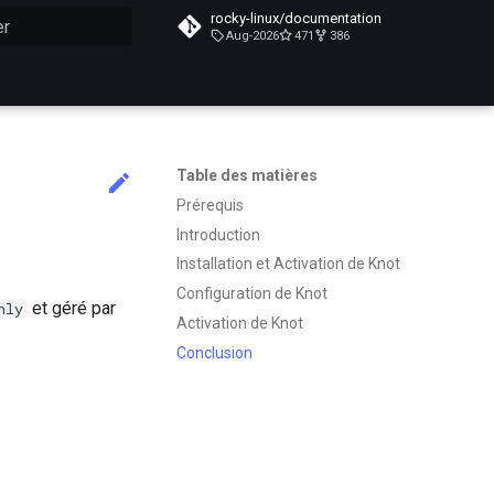
rocky-linux/documentation
Aug-2026
471
386
n de la recherche
Table des matières
Prérequis
Introduction
Installation et Activation de Knot
Configuration de Knot
et géré par
nly
Activation de Knot
Conclusion