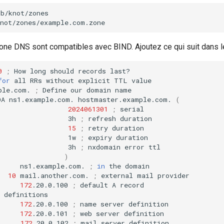
b/knot/zones

one DNS sont compatibles avec BIND. Ajoutez ce qui suit dans le 
0
;
How
long
should
records
for
all
RRs
without
explicit
TTL
ple.com.
;
Define
our
domain
name

OA
ns1.example.com.
hostmaster.example.com.
(
2024061301
;
3h
;
refresh
15
;
retry
1w
;
expiry
3h
;
nxdomain
error
)
ns1.example.com.
;
in
the
10
mail.another.com.
;
external
mail
172
.20.0.100
;
default
A
definitions

172
.20.0.100
;
name
server
definition
172
.20.0.101
;
web
server
definition

172
.20.0.102
;
mail
server