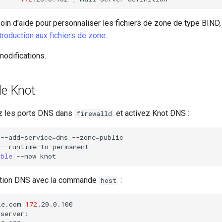
oin d'aide pour personnaliser les fichiers de zone de type BIND
troduction aux fichiers de zone
.
modifications.
de Knot
ez les ports DNS dans
et activez Knot DNS :
firewalld
--add-service
=
dns
--zone
=
public

--runtime-to-permanent

able
--now
lution DNS avec la commande
:
host
le.com
172
.20.0.100

server:
