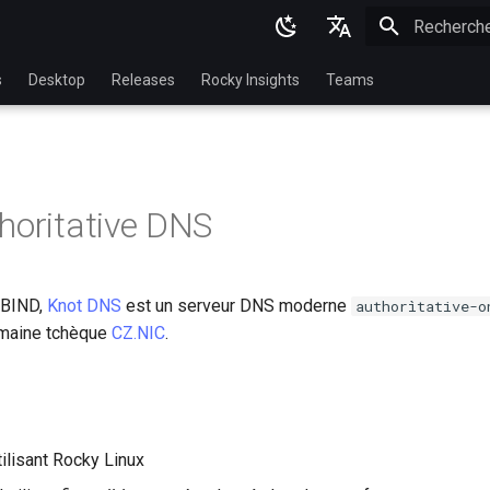
Initialisatio
English
s
Desktop
Releases
Rocky Insights
Teams
Ukrainian
Deutsch
Français
horitative DNS
Español
Italian
à BIND,
Knot DNS
est un serveur DNS moderne
authorìtative-o
日本語
omaine tchèque
CZ.NIC
.
한국어
简体中文
tilisant Rocky Linux