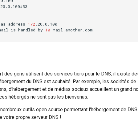
0.100

.20.0.100#53

has
address
172
.20.0.100

mail
is
handled
by
10
mail.another.com.

t des gens utilisent des services tiers pour le DNS, il existe d
hébergement du DNS est souhaité. Par exemple, les sociétés de
ns, d’hébergement et de médias sociaux accueillent un grand n
ces hébergés ne sont pas les bienvenus.
s nombreux outils open source permettant l'hébergement de DNS. 
 votre propre serveur DNS !