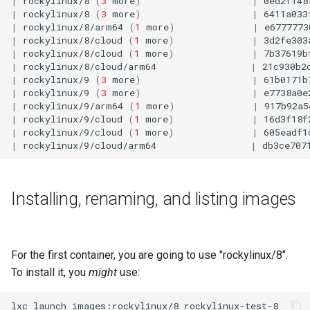
|
rockylinux/8
(
3
more
)
|
0ed2f148
Atelier n°10 : Configuration
poste de travail
|
rockylinux/8
(
3
more
)
|
6411a033
Mise en place des dépôts
Conclusions
Version 8.6
c
|
rockylinux/8/arm64
(
1
more
)
|
e6777773
kubectl pour l'accès à
Part 5.2 Varnish
locaux de Rocky
OpenVPN
DNS
|
rockylinux/8/cloud
(
1
more
)
|
3d2fe303
distance
h
Version 8.5
|
rockylinux/8/cloud
(
1
more
)
|
7b37619b
Part 5.3 Squid
bash - Couleur de Chaîne
SSH Certificate Authorities
Editors
|
rockylinux/8/cloud/arm64
|
21c930b2
e
Atelier n°11 :
|
rockylinux/9
(
3
more
)
|
61b0171b
and Key Signing
Version 8.4
|
rockylinux/9
(
3
more
)
|
e7738a0e
Provisionnement des rout
Chapitre 6 Serveurs de
Service `systemd` - Script
Email
|
rockylinux/9/arm64
(
1
more
)
|
917b92a5
réseau des pods
messagerie
Python
Systemd Units Hardening
Journal des modifications
|
rockylinux/9/cloud
(
1
more
)
|
16d3f18f
|
rockylinux/9/cloud
(
1
more
)
|
605eadf1
File Sharing Services
Rocky Linux 8
|
rockylinux/9/cloud/arm64
|
db3ce707
Atelier n°12: Smoke Test
Chapitre 7 Haute disponibilité
Vérification de la
WireGuard VPN
Compatibilité CPU
Filesystems
Rocky Linux Summer of D
Atelier n°13 : Nettoyage
2024
Installing, renaming, and listing images
torsocks — Acheminement du
Hardware
Prérequis
trafic via Tor/SOCKS5
HPC
Graver sur CD/DVD avec
For the first container, you are going to use "rockylinux/8".
Xorriso
Interoperability
To install it, you
might
use:
ISOs
lxc
launch
images:rockylinux/8