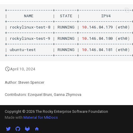
|
NAME
|
STATE
|
IPV4
|
rockylinux-test-8
|
RUNNING
|
10
.146.84.179
(
eth0
)
|
rockylinux-test-9
|
RUNNING
|
10
.146.84.180
(
eth0
)
|
ubuntu-test
|
RUNNING
|
10
.146.84.181
(
eth0
)
April 10, 2024
Author: Steven Spencer
Contributors: Ezequiel Bruni, Ganna Zhyrnova
Copyright © 2026 The Rocky Enterprise Software Foundation
Made with
Material for MkDocs