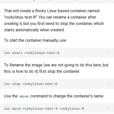
Kernel
That will create a Rocky Linux-based container named
"rockylinux-test-8". You can rename a container after
Migrating cgroups v1 to v2 on
creating it, but you first need to stop the container, which
Rocky Linux
starts automatically when created.
To start the container manually, use:
Mirror Management
lxc
start
Network
To Rename the image (we are not going to do this here, but
Package Management
this is how to do it) first stop the container:
Proxies
lxc
stop
Repositories
Use the
command to change the container's name:
move
Security
lxc
move
rockylinux-test-8