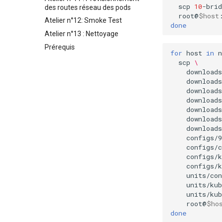
scp
10
-brid
des routes réseau des pods
root@
$host
Atelier n°12: Smoke Test
done
Atelier n°13 : Nettoyage
Prérequis
for
host
in
n
scp
\
download
download
download
download
downloads
downloads
downloads
configs/9
configs/
configs/
configs/
units/con
units/kub
units/kub
root@
$ho
done