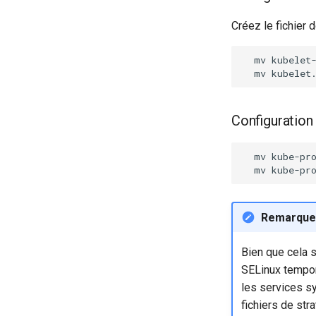
Créez le fichier 
mv
kubelet
mv
kubelet
Configuration
mv
kube-pr
mv
kube-pr
Remarque
Bien que cela 
SELinux tempor
les services sy
fichiers de stra