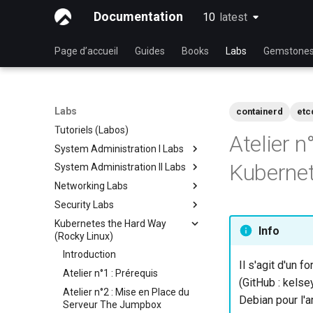
Documentation
10
latest
latest
Page d’accueil
Guides
Books
Labs
Gemstone
Labs
containerd
etc
Tutoriels (Labos)
Atelier n
System Administration I Labs
Kuberne
System Administration II Labs
Lab 3 - Common System
Utilities
Networking Labs
Lab 3: Boot and startup
Lab 5 - Networking Essentials
processes
Security Labs
Lab 5: NFS
Lab 6 - User and group
Lab 4: Advanced System and
Kubernetes the Hard Way
Lab 8: Samba
Liste des Ateliers
Info
management
process monitoring
(Rocky Linux)
Introduction
Lab 7: Managing and installing
Lab 6: The File system
Introduction
Lab 3 - Auditing the System
software
Il s'agit d'un fo
Lab 7: The Linux kernel
Atelier n°1 : Prérequis
Lab 8: iptables
Lab 8: System and process
(GitHub : kelse
Atelier n°2 : Mise en Place du
monitoring
Lab 9: Cryptography
Debian pour l'a
Serveur The Jumpbox