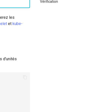
Vérification
lerez les
elet
et
kube-
rs d'unités