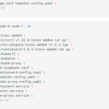
ge.conf
kubelet-config.yaml
\
ode-0
node-1
;
do
s/runc.amd64
\
s/crictl-v1.32.0-linux-amd64.tar.gz
\
s/cni-plugins-linux-amd64-v1.6.2.tgz
\
s/containerd-2.0.3-linux-amd64.tar.gz
\
/kubectl
\
/kubelet
\
/kube-proxy
\
9-loopback.conf
\
containerd-config.toml
\
kubelet-config.yaml
\
kube-proxy-config.yaml
\
tainerd.service
\
elet.service
\
e-proxy.service
\
st