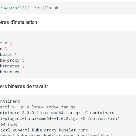
/swap/s/^/#/'
res d’installation :
t.d
\
n
\
belet
\
be-proxy
\
bernetes
\
iers binaires de travail :
ontainerd-2.0.3-linux-amd64.tar.gz
-C
ni-plugins-linux-amd64-v1.6.2.tgz
-C
d64
rictl
kubectl
kube-proxy
kubelet
runc
kubectl
kube-proxy
kubelet
runc