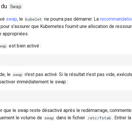
n du
Swap
ivé
swap
, le
ne pourra pas démarrer. La
recommandatio
kubelet
pour s'assurer que Kubernetes fournit une allocation de ressour
e appropriées.
est bien activé :
wap
ide, le
n'est pas activé. Si le résultat n’est pas vide, exéc
swap
sactiver immédiatement le swap :
r que le swap reste désactivé après le redémarrage, commentez 
uement le volume de
dans le fichier
. Entrer 
swap
/etc/fstab