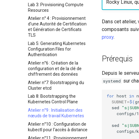
Rocky Linux, qu
Lab 3: Provisioning Compute
Resources
Atelier n° 4 : Provisionnement
Dans cet atelier
d'une Autorité de Certification
composants suiv
et Génération de Certificats
TLS
proxy
.
Lab 5: Generating Kubernetes
Configuration Files for
Authentication
Prérequis
Atelier n°6 : Création de la
configuration et de la clé de
Depuis le serve
chiffrement des données
sur cha
systemd
Atelier n°7: Bootstrapping du
Cluster etcd
for
host
in
n
Lab 8: Bootstrapping the
SUBNET
=
$(
g
Kubernetes Control Plane
sed
"s|SUB
Atelier n°9 : Initialisation des
configs/1
nœuds de travail Kubernetes
Atelier n°10 : Configuration de
sed
"s|SUB
kubectl pour l'accès à distance
configs/
Atelier n°11 : Provisionnement