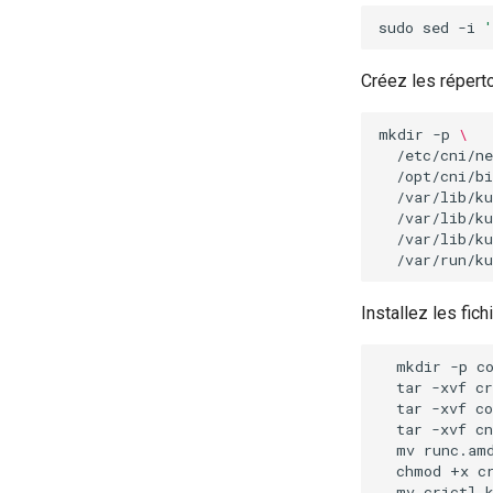
sudo
sed
-i
'
Créez les répertoi
mkdir
-p
\
/etc/cni/ne
/opt/cni/bi
/var/lib/ku
/var/lib/ku
/var/lib/ku
Installez les fich
mkdir
-p
tar
-xvf
tar
-xvf
c
tar
-xvf
c
mv
runc.am
chmod
+x
c
mv
crictl