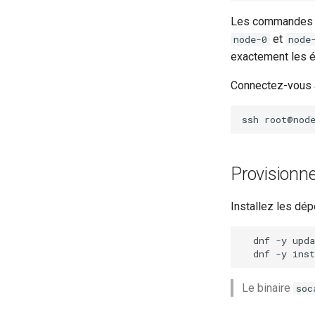
Les commandes de
et
node-0
node
exactement les 
Connectez-vous à
ssh
Provisionn
Installez les dé
dnf
-y
dnf
-y
inst
Le binaire
soc