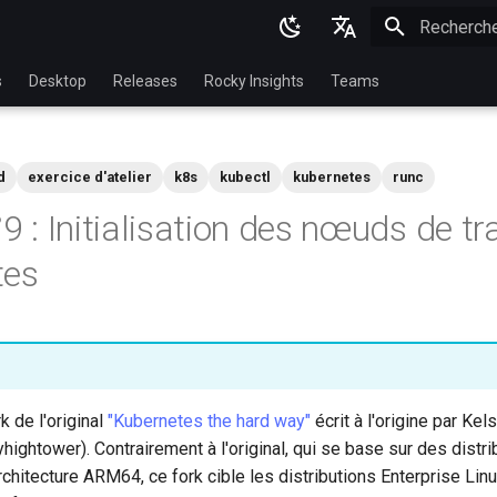
Initialisatio
English
s
Desktop
Releases
Rocky Insights
Teams
Ukrainian
Deutsch
d
exercice d'atelier
k8s
kubectl
kubernetes
runc
Français
°9 : Initialisation des nœuds de tr
Español
tes
Italian
日本語
한국어
简体中文
rk de l'original
"Kubernetes the hard way"
écrit à l'origine par Ke
yhightower). Contrairement à l'original, qui se base sur des distr
rchitecture ARM64, ce fork cible les distributions Enterprise Linu