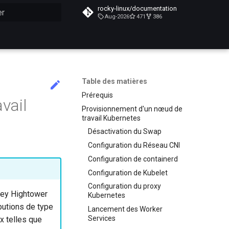
rocky-linux/documentation
Aug-2026
471
386
n de la recherche
Table des matières
Prérequis
avail
Provisionnement d'un nœud de
travail Kubernetes
Désactivation du Swap
Configuration du Réseau CNI
Configuration de containerd
Configuration de Kubelet
Configuration du proxy
lsey Hightower
Kubernetes
ibutions de type
Lancement des Worker
Services
x telles que