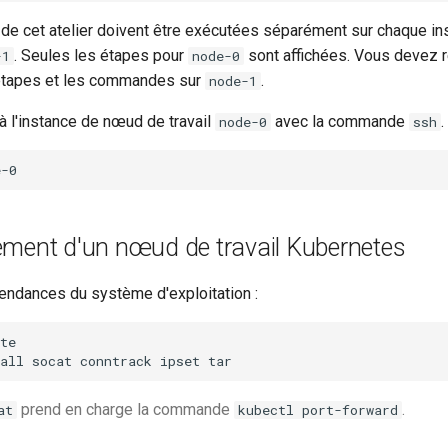
 cet atelier doivent être exécutées séparément sur chaque ins
. Seules les étapes pour
sont affichées. Vous devez 
-1
node-0
étapes et les commandes sur
.
node-1
 l'instance de nœud de travail
avec la commande
.
node-0
ssh
ement d'un nœud de travail Kubernetes
pendances du système d'exploitation :
all
socat
conntrack
ipset
prend en charge la commande
.
at
kubectl port-forward