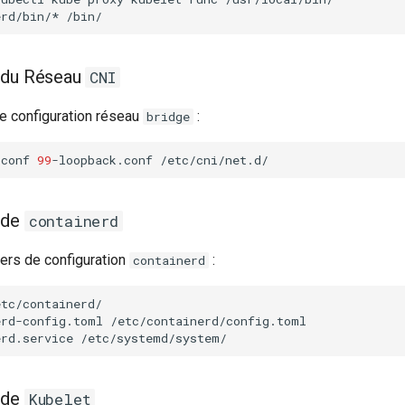
erd/bin/*
n du Réseau
CNI
de configuration réseau
:
bridge
.conf
99
-loopback.conf
 de
containerd
hiers de configuration
:
containerd
erd-config.toml
erd.service
 de
Kubelet