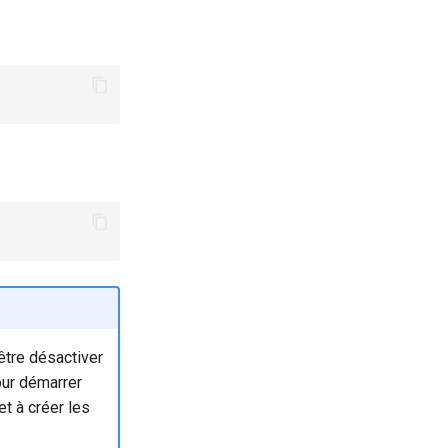
être désactiver
our démarrer
t à créer les