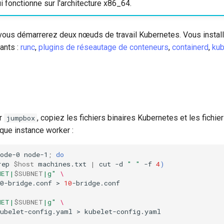
i fonctionne sur l'architecture x86_64.
, vous démarrerez deux nœuds de travail Kubernetes. Vous instal
ants :
runc
,
plugins de réseautage de conteneurs
,
containerd
,
kub
ur
, copiez les fichiers binaires Kubernetes et les fichie
jumpbox
que instance worker :
ode-0
node-1
;
do
rep
$host
machines.txt
|
cut
-d
" "
-f
4
)
NET|
$SUBNET
|g"
\
0-bridge.conf
>
10
-bridge.conf
NET|
$SUBNET
|g"
\
kubelet-config.yaml
>
kubelet-config.yaml
