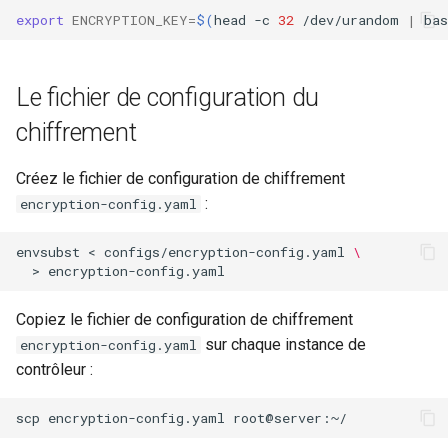
poste de travail
export
ENCRYPTION_KEY
=
$(
head
-c
32
/dev/urandom
|
bas
Mise en place des dépôts
Conclusions
Version 8.6
c
Part 5.2 Varnish
locaux de Rocky
OpenVPN
DNS
h
Version 8.5
Le fichier de configuration du
Part 5.3 Squid
bash - Couleur de Chaîne
SSH Certificate Authorities
Editors
e
and Key Signing
Version 8.4
chiffrement
Chapitre 6 Serveurs de
Service `systemd` - Script
Email
messagerie
Python
Systemd Units Hardening
Journal des modifications
Créez le fichier de configuration de chiffrement
File Sharing Services
Rocky Linux 8
:
encryption-config.yaml
Chapitre 7 Haute disponibil
Vérification de la
WireGuard VPN
Compatibilité CPU
Filesystems
Rocky Linux Summer of D
envsubst
<
configs/encryption-config.yaml
\
2024
>
torsocks — Acheminement du
Hardware
trafic via Tor/SOCKS5
Copiez le fichier de configuration de chiffrement
HPC
sur chaque instance de
encryption-config.yaml
Graver sur CD/DVD avec
contrôleur :
Xorriso
Interoperability
scp
encryption-config.yaml
ISOs