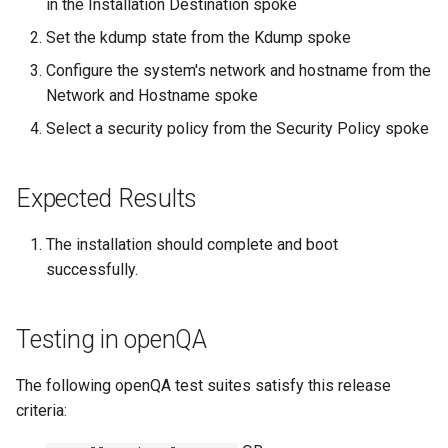
in the Installation Destination spoke
Set the kdump state from the Kdump spoke
Kernel
Configure the system's network and hostname from the
Migrating cgroups v1 to v2 on
Network and Hostname spoke
Rocky Linux
Select a security policy from the Security Policy spoke
Mirror Management
Expected Results
Network
The installation should complete and boot
Package Management
successfully.
Proxies
Testing in openQA
Repositories
The following openQA test suites satisfy this release
Security
criteria: