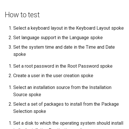
Atelier n°10 : Configuration
poste de travail
Mise en place des dépôts
Conclusions
Version 8.6
c
kubectl pour l'accès à
Part 5.2 Varnish
locaux de Rocky
OpenVPN
DNS
How to test
distance
h
Version 8.5
Part 5.3 Squid
bash - Couleur de Chaîne
SSH Certificate Authorities
Editors
Select a keyboard layout in the Keyboard Layout spoke
e
Atelier n°11 :
and Key Signing
Version 8.4
Set language support in the Language spoke
Provisionnement des rout
Chapitre 6 Serveurs de
Service `systemd` - Script
Email
réseau des pods
Set the system time and date in the Time and Date
messagerie
Python
Systemd Units Hardening
Journal des modifications
spoke
File Sharing Services
Rocky Linux 8
Atelier n°12: Smoke Test
Chapitre 7 Haute disponibil
Vérification de la
WireGuard VPN
Set a root password in the Root Password spoke
Compatibilité CPU
Filesystems
Rocky Linux Summer of D
Atelier n°13 : Nettoyage
Create a user in the user creation spoke
2024
torsocks — Acheminement du
Hardware
Select an installation source from the Installation
Prérequis
trafic via Tor/SOCKS5
Source spoke
HPC
Select a set of packages to install from the Package
Graver sur CD/DVD avec
Xorriso
Selection spoke
Interoperability
Set a disk to which the operating system should install
ISOs