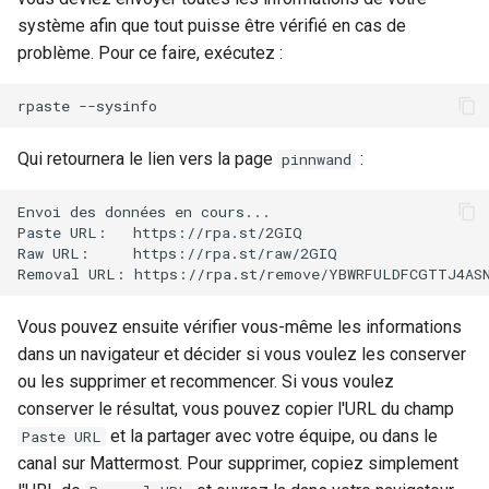
Atelier n°10 : Configuration
poste de travail
système afin que tout puisse être vérifié en cas de
Conclusions
Version 8.6
c
kubectl pour l'accès à
Part 5.2 Varnish
OpenVPN
DNS
problème. Pour ce faire, exécutez :
distance
h
Version 8.5
Part 5.3 Squid
SSH Certificate Authorities
Editors
rpaste
e
Atelier n°11 :
and Key Signing
Version 8.4
Provisionnement des rout
Chapitre 6 Serveurs de
Email
Qui retournera le lien vers la page
:
pinnwand
réseau des pods
messagerie
Systemd Units Hardening
Journal des modifications
File Sharing Services
Envoi
des
données
en
cours...

Rocky Linux 8
Atelier n°12: Smoke Test
Paste
URL:
https://rpa.st/2GIQ

Chapitre 7 Haute disponibil
WireGuard VPN
Raw
URL:
https://rpa.st/raw/2GIQ

Filesystems
Rocky Linux Summer of D
Removal
URL:
Atelier n°13 : Nettoyage
2024
Hardware
Vous pouvez ensuite vérifier vous-même les informations
Prérequis
dans un navigateur et décider si vous voulez les conserver
HPC
ou les supprimer et recommencer. Si vous voulez
conserver le résultat, vous pouvez copier l'URL du champ
Interoperability
et la partager avec votre équipe, ou dans le
Paste URL
canal sur Mattermost. Pour supprimer, copiez simplement
ISOs