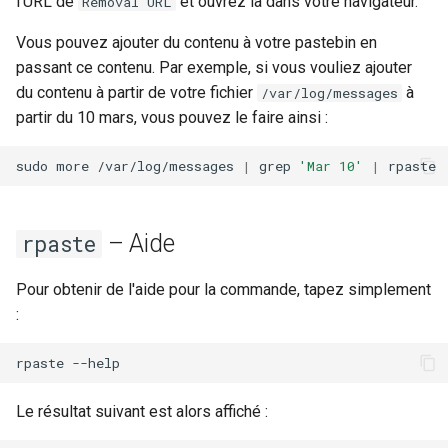
l'URL de
et ouvrez la dans votre navigateur.
Removal URL
Kernel
Vous pouvez ajouter du contenu à votre pastebin en
passant ce contenu. Par exemple, si vous vouliez ajouter
Migrating cgroups v1 to v2 on
du contenu à partir de votre fichier
à
/var/log/messages
Rocky Linux
partir du 10 mars, vous pouvez le faire ainsi :
Mirror Management
sudo
more
/var/log/messages
|
grep
'Mar 10'
|
Network
– Aide
rpaste
Package Management
Pour obtenir de l'aide pour la commande, tapez simplement
Proxies
:
Repositories
rpaste
Security
Le résultat suivant est alors affiché :