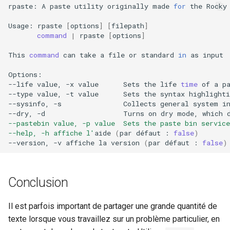
Troubleshooting
rpaste:
A
paste
utility
originally
made
for
the
Rocky
Usage:
rpaste
[
options
]
[
filepath
]
Virtualization
command
|
rpaste
[
options
]
Web
This
command
can
take
a
file
or
standard
in
as
input

Options:

--life
value,
-x
value
Sets
the
life
time
of
a
p
--type
value,
-t
value
Sets
the
syntax
highlighti
--sysinfo,
-s
Collects
general
system
i
--dry,
-d
Turns
on
dry
mode,
which
--pastebin value, -p value  Sets the paste bin servic
--help, -h affiche l'
aide
(
par
défaut
:
false
)
--version,
-v
affiche
la
version
(
par
défaut
:
false
)
Conclusion
Il est parfois important de partager une grande quantité de
texte lorsque vous travaillez sur un problème particulier, en