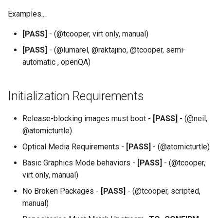
Troubleshooting
QA:Testcase Keyboard
Examples...
Layout
Virtualization
[PASS]
- (@tcooper, virt only, manual)
QA:Testcase Module Stre
[PASS]
- (@lumarel, @raktajino, @tcooper, semi-
Web
automatic , openQA)
QA:Testcase Multimonitor
Setup
Initialization Requirements
QA:Testcase Basic Packag
Release-blocking images must boot -
installs
[PASS]
- (@neil,
@atomicturtle)
QA:Testcase SELinux Error
Optical Media Requirements -
[PASS]
- (@atomicturtle)
on Desktop clients
Basic Graphics Mode behaviors -
[PASS]
- (@tcooper,
virt only, manual)
QA:Testcase SELinux Error
on Server installations
No Broken Packages -
[PASS]
- (@tcooper, scripted,
manual)
QA:Testcase System