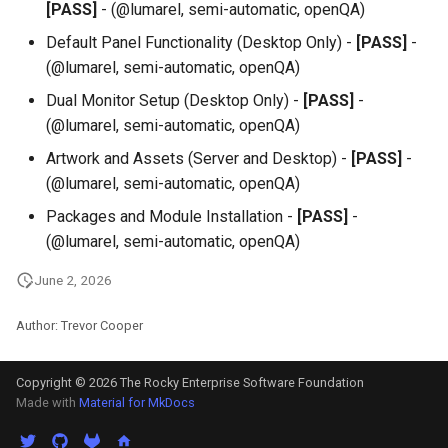
[PASS]
- (@lumarel, semi-automatic, openQA)
Default Panel Functionality (Desktop Only) -
[PASS]
-
(@lumarel, semi-automatic, openQA)
Dual Monitor Setup (Desktop Only) -
[PASS]
-
(@lumarel, semi-automatic, openQA)
Artwork and Assets (Server and Desktop) -
[PASS]
-
(@lumarel, semi-automatic, openQA)
Packages and Module Installation -
[PASS]
-
(@lumarel, semi-automatic, openQA)
June 2, 2026
Author: Trevor Cooper
Copyright © 2026 The Rocky Enterprise Software Foundation
Made with
Material for MkDocs