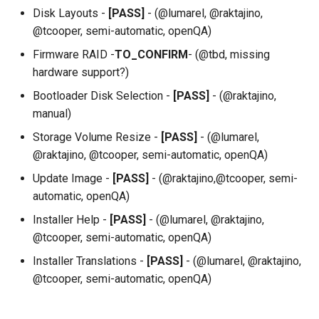
QA:Testcase Vagrant Imag
Disk Layouts -
[PASS]
- (@lumarel, @raktajino,
@tcooper, semi-automatic, openQA)
Firmware RAID -
TO_CONFIRM
- (@tbd, missing
hardware support?)
Bootloader Disk Selection -
[PASS]
- (@raktajino,
manual)
Storage Volume Resize -
[PASS]
- (@lumarel,
@raktajino, @tcooper, semi-automatic, openQA)
Update Image -
[PASS]
- (@raktajino,@tcooper, semi-
automatic, openQA)
Installer Help -
[PASS]
- (@lumarel, @raktajino,
@tcooper, semi-automatic, openQA)
Installer Translations -
[PASS]
- (@lumarel, @raktajino,
@tcooper, semi-automatic, openQA)