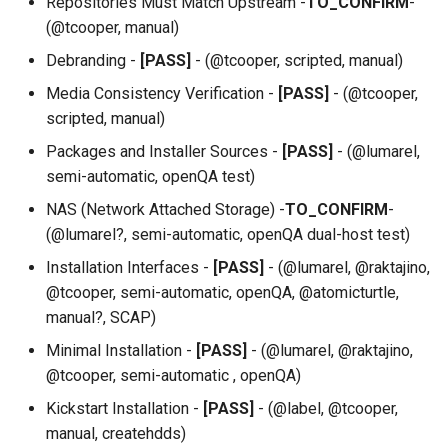
Repositories Must Match Upstream -
TO_CONFIRM
-
Services
(@tcooper, manual)
Debranding -
[PASS]
- (@tcooper, scripted, manual)
QA:Testcase RDP Graphics
Mode
Media Consistency Verification -
[PASS]
- (@tcooper,
scripted, manual)
QA:Testcase Media Repo
Packages and Installer Sources -
[PASS]
- (@lumarel,
Compare
semi-automatic, openQA test)
NAS (Network Attached Storage) -
QA:Testcase Storage Volu
TO_CONFIRM
-
Resize
(@lumarel?, semi-automatic, openQA dual-host test)
Installation Interfaces -
[PASS]
- (@lumarel, @raktajino,
QA:Testcase Template
@tcooper, semi-automatic, openQA, @atomicturtle,
manual?, SCAP)
QA:Testcase Update Imag
Minimal Installation -
[PASS]
- (@lumarel, @raktajino,
@tcooper, semi-automatic , openQA)
QA:Testcase VNC Graphics
Mode
Kickstart Installation -
[PASS]
- (@label, @tcooper,
manual, createhdds)