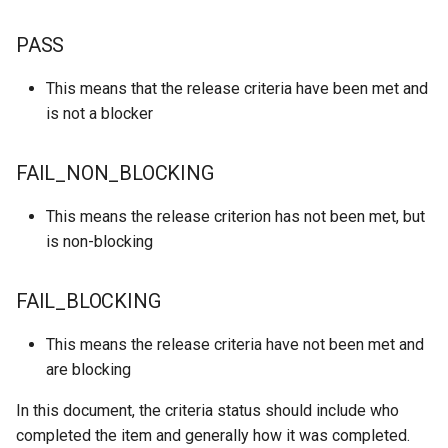
QA:Testcase Packages No
Kernel
PASS
Insights
Migrating cgroups v1 to v2 on
This means that the release criteria have been met and
QA:Testcase Packages No
Rocky Linux
is not a blocker
RHSM
Mirror Management
FAIL_NON_BLOCKING
QA:Testcase Application
Functionality
Network
This means the release criterion has not been met, but
is non-blocking
QA:Testcase Artwork and
Package Management
Assets
FAIL_BLOCKING
Proxies
QA:Testcase GNOME UI
This means the release criteria have not been met and
Functionality
Repositories
are blocking
QA:Testcase Identity
Security
In this document, the criteria status should include who
Management
completed the item and generally how it was completed.