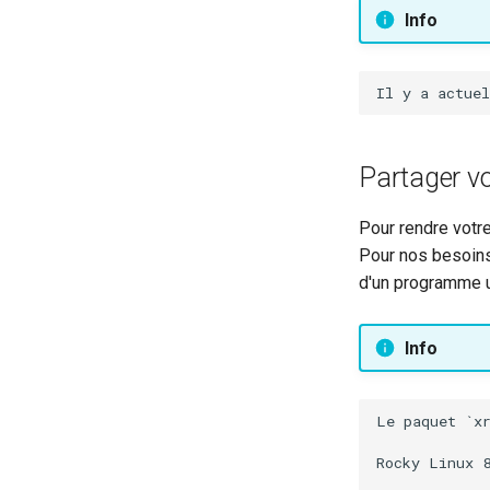
d'Écran avec Ksnip
Info
Installation de Terminator — un
émulateur de terminal
Partager v
Pour rendre votr
Pour nos besoin
d'un programme 
Info
Le paquet `x
Rocky Linux 8