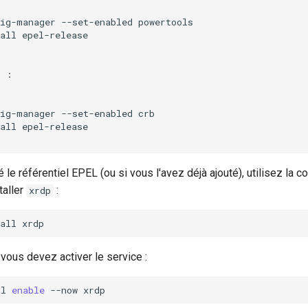
ig-manager --set-enabled powertools

all epel-release

 :

ig-manager --set-enabled crb

all epel-release

é le référentiel EPEL (ou si vous l'avez déjà ajouté), utilisez la
taller
:
xrdp
all
, vous devez activer le service :
tl
enable
--now