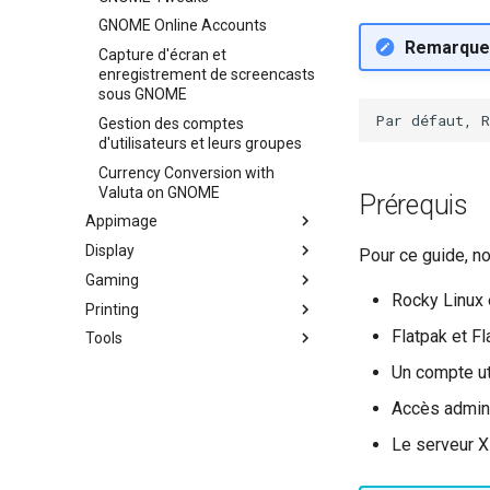
GNOME Online Accounts
Remarque
Capture d'écran et
enregistrement de screencasts
sous GNOME
Gestion des comptes
d'utilisateurs et leurs groupes
Currency Conversion with
Valuta on GNOME
Prérequis
Appimage
Display
Installation d'AppImage avec
Pour ce guide, no
AppImagePool
Gaming
Installation des pilotes NVIDIA
Rocky Linux
Installation de Logiciel avec
GPU
Printing
Gaming sous Linux avec Proton
AppImage
Flatpak et Fl
Tools
Brother All-in-One – Installation
et Configuration de
Business & Office Apps
Un compte ut
l'Imprimante
Firewall GUI App
Imprimante HP All-in-One –
Accès admini
Installation de l'émulateur de
Installation et Setup
Le serveur X
terminal Kitty
Annotation de Captures