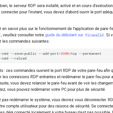
bien, le serveur RDP sera installé, activé et en cours d'exécutio
onnecter pour l’instant, vous devez d’abord ouvrir le port adéqu
 en savoir plus sur le fonctionnement de l'application de pare-
, veuillez consulter notre
guide du débutant sur
. Si 
firewalld
z les commandes suivantes :
l-cmd
--zone
=
public
--add-port
=
3389
/tcp
--permanent

l-cmd
ts : ces commandes ouvrent le port RDP de votre pare-feu afin 
r les connexions RDP entrantes et redémarrer le pare-feu pour a
suite, vous devez relancer le pare-feu avant de voir les changem
itez, vous pouvez redémarrer votre PC pour plus de sécurité.
z pas redémarrer le système, vous devrez vous déconnecter. RDP
otre compte utilisateur pour des raisons de sécurité. Se connecte
tes déjà connecté localement à votre bureau n'est pas possible.