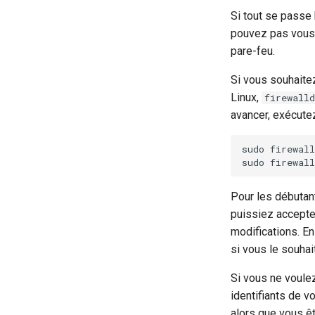
Si tout se passe 
pouvez pas vous c
pare-feu.
Si vous souhaitez
Linux,
firewalld
avancer, exécute
sudo
firewal
sudo
firewal
Pour les débutan
puissiez accepte
modifications. En
si vous le souha
Si vous ne voule
identifiants de v
alors que vous ê