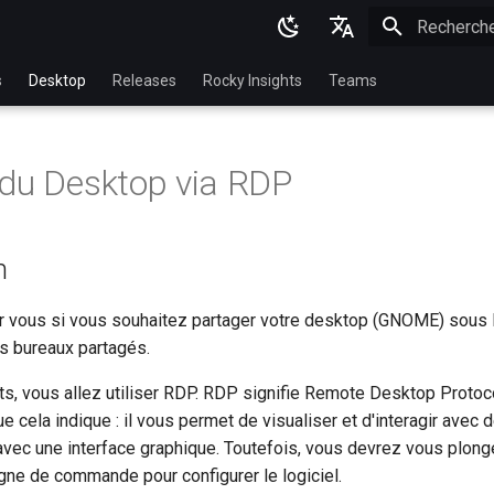
Initialisatio
English
s
Desktop
Releases
Rocky Insights
Teams
Ukrainian
Deutsch
du Desktop via RDP
Français
Español
n
Italian
日本語
r vous si vous souhaitez partager votre desktop (GNOME) sous 
es bureaux partagés.
한국어
s, vous allez utiliser RDP. RDP signifie Remote Desktop Protocol,
简体中文
 cela indique : il vous permet de visualiser et d'interagir avec 
 avec une interface graphique. Toutefois, vous devrez vous plon
a ligne de commande pour configurer le logiciel.