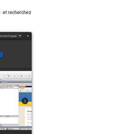
et recherchez
e