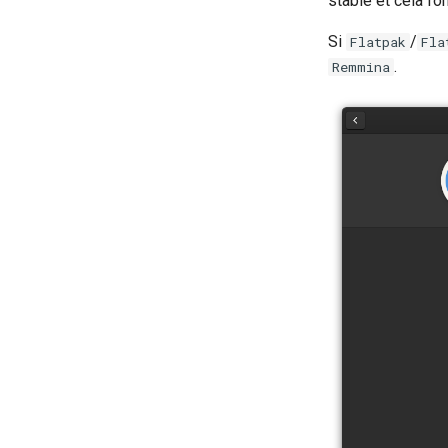
stable et cela fo
Si
/
Flatpak
Fla
.
Remmina