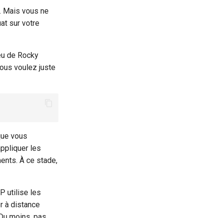
n. Mais vous ne
at sur votre
feu de Rocky
vous voulez juste
que vous
ppliquer les
ents. À ce stade,
 utilise les
r à distance
 Du moins, pas