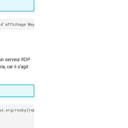
un serveur RDP.
a, car il s'agit
ux.org/rocky/repo/#community-approved-repositories), qui