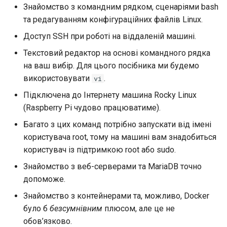
Знайомство з командним рядком, сценаріями bash
та редагуванням конфігураційних файлів Linux.
Доступ SSH при роботі на віддаленій машині.
Текстовий редактор на основі командного рядка
на ваш вибір. Для цього посібника ми будемо
використовувати
.
vi
Підключена до Інтернету машина Rocky Linux
(Raspberry Pi чудово працюватиме).
Багато з цих команд потрібно запускати від імені
користувача root, тому на машині вам знадобиться
користувач із підтримкою root або sudo.
Знайомство з веб-серверами та MariaDB точно
допоможе.
Знайомство з контейнерами та, можливо, Docker
було б
безсумнівним
плюсом, але це не
обов’язково.