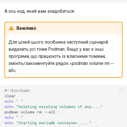
А ось код, який вам знадобиться:
Важливо
Для цілей цього посібника наступний сценарій
видалить усі томи Podman. Якщо у вас є інші
програми, що працюють із власними томами,
змініть/закоментуйте рядок «podman volume rm --
all»;
#!/bin/bash
echo
" "
echo
"Deleting existing volumes if any...."
podman
volume
rm
--all
;
echo
" "
echo
"Starting mariadb container....."