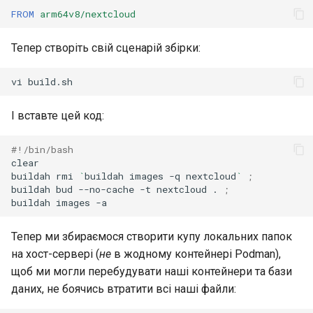
FROM
arm64v8/nextcloud
Тепер створіть свій сценарій збірки:
vi
І вставте цей код:
#!/bin/bash
clear

buildah
rmi
`
buildah
images
-q
nextcloud
`
;
buildah
bud
--no-cache
-t
nextcloud
.
;
buildah
images
Тепер ми збираємося створити купу локальних папок
на хост-сервері (
не
в жодному контейнері Podman),
щоб ми могли перебудувати наші контейнери та бази
даних, не боячись втратити всі наші файли: