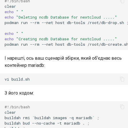
#!/bin/bash
echo
" "
echo
"Deleting ncdb Database for nextcloud ....."
podman
run
--rm
--net
host
db-tools
/root/db-drop.sh
echo
" "
echo
"Creating ncdb Database for nextcloud ....."
podman
run
--rm
--net
host
db-tools
/root/db-create.s
І нарешті, ось ваш сценарій збірки, який об’єднає весь
контейнер mariadb:
vi
З його кодом:
#!/bin/bash
clear

buildah
rmi
`
buildah
images
-q
mariadb
`
;
buildah
bud
--no-cache
-t
mariadb
.
;