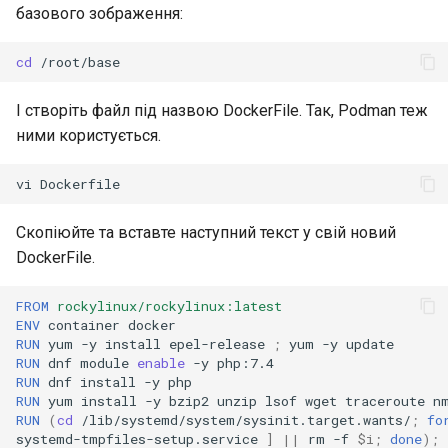
базового зображення:
cd
І створіть файл під назвою DockerFile. Так, Podman теж
ними користується.
vi
Скопіюйте та вставте наступний текст у свій новий
DockerFile.
FROM
rockylinux/rockylinux:latest
ENV
container
RUN
yum
-y
install
epel-release
;
yum
-y
RUN
dnf
module
enable
-y
RUN
dnf
install
-y
RUN
yum
install
-y
bzip2
unzip
lsof
wget
traceroute
n
RUN
(
cd
/lib/systemd/system/sysinit.target.wants/
;
fo
systemd-tmpfiles-setup.service
]
||
rm
-f
$i
;
done
)
;