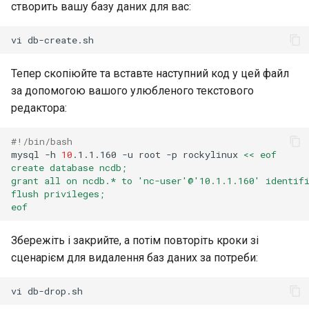
створить вашу базу даних для вас:
vi
Тепер скопіюйте та вставте наступний код у цей файл
за допомогою вашого улюбленого текстового
редактора:
#!/bin/bash
mysql
-h
10
.1.1.160
-u
root
-p
rockylinux
<< eof
create database ncdb;
grant all on ncdb.* to 'nc-user'@'10.1.1.160' identif
flush privileges;
eof
Збережіть і закрийте, а потім повторіть кроки зі
сценарієм для видалення баз даних за потреби:
vi