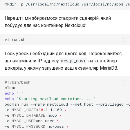
mkdir
-p
/usr/local/nc/nextcloud
/usr/local/nc/apps
/
Нарешті, ми збираємося створити сценарій, який
побудує для нас контейнер Nextcloud:
vi
І ось увесь необхідний для цього код. Переконайтеся,
що ви змінили IP-адресу
на контейнер
MYSQL_HOST
докерів, у якому запущено ваш екземпляр MariaDB.
#!/bin/bash
echo
" "
echo
"Starting nextloud container....."
podman
run
--name
nextcloud
--net
host
--privileged
-
-e
MYSQL_HOST
=
10
.1.1.160
\
-e
MYSQL_DATABASE
=
ncdb
\
-e
MYSQL_USER
=
nc-user
\
-e
MYSQL_PASSWORD
=
nc-pass
\