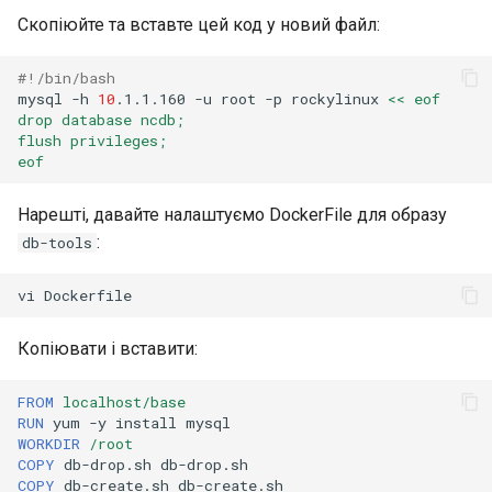
Скопіюйте та вставте цей код у новий файл:
#!/bin/bash
mysql
-h
10
.1.1.160
-u
root
-p
rockylinux
<< eof
drop database ncdb;
flush privileges;
eof
Нарешті, давайте налаштуємо DockerFile для образу
:
db-tools
vi
Копіювати і вставити:
FROM
localhost/base
RUN
yum
-y
install
WORKDIR
/root
COPY
db-drop.sh
COPY
db-create.sh