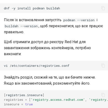
dnf
-y
install
podman
Після їх встановлення запустіть
і
podman --version
, щоб переконатися, що все працює
buildah --version
правильно.
Щоб отримати доступ до реєстру Red Hat для
завантаження зображень контейнерів, потрібно
виконати:
vi
Знайдіть розділ, схожий на те, що ви бачите нижче.
Якщо він закоментований, розкоментуйте його.
[
registries.insecure
]
registries
=
[
'registry.access.redhat.com'
,
'registry
insecure
=
true