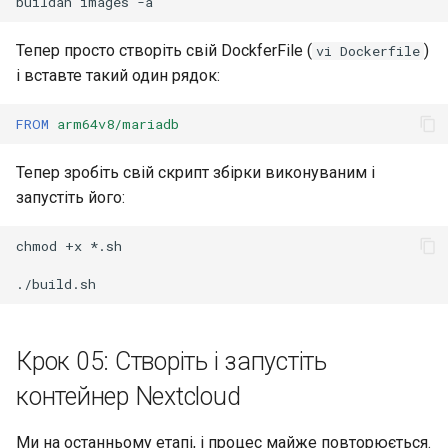
buildah
images
Тепер просто створіть свій DockferFile (
)
vi Dockerfile
і вставте такий один рядок:
FROM
arm64v8/mariadb
Тепер зробіть свій скрипт збірки виконуваним і
запустіть його:
chmod
+x
*.sh

Крок 05: Створіть і запустіть
контейнер Nextcloud
Ми на останньому етапі, і процес майже повторюється.