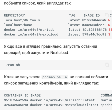
побачити список, який виглядає так:
REPOSITORY
TAG
IMAGE
ID
C
localhost/db-tools
latest
8f7ccb04ecab
6
localhost/base
latest
03ae68ad2271
6
docker.io/arm64v8/mariadb
latest
89a126188478
1
docker.io/arm64v8/nextcloud
latest
579a44c1dc98
3
Якщо все виглядає правильно, запустіть останній
сценарій, щоб запустити Nextcloud:
Коли ви запускаєте
, ви повинні побачити
podman ps -a
список запущених контейнерів, який виглядає так:
CONTAINER
ID
IMAGE
COMMA
9518756a259a
docker.io/arm64v8/mariadb:latest
maria
32534e5a5890
docker.io/arm64v8/nextcloud:latest
apach