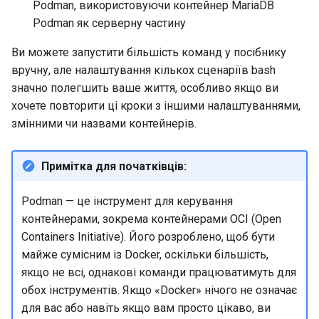
Podman, використовуючи контейнер MariaDB
Лабораторна робота 9:
Частина 5.1 HAProxy
допомогою Valuta в GN
Керування журналами
Реліз 8.6
Podman як серверну частину
Завантаження робочих
Сервер FreeRADIUS RADIUS
bash - колір рядка
вузлів Kubernetes
Частина 5.2 Varnish
із Samba Active Directory
Conclusions
Реліз 8.5
Ви можете запустити більшість команд у посібнику
Служба Systemd – сценарій
вручну, але налаштування кількох сценаріїв bash
Лабораторна робота 10:
Частина 5.3 Squid
OpenVPN
Python
Реліз 8.4
значно полегшить ваше життя, особливо якщо ви
Налаштування kubectl дл
хочете повторити ці кроки з іншими налаштуваннями,
віддаленого доступу
Частина 5.3 Squid
Центри сертифікації SSH і
Перевіка сумісності ЦП
Журнал змін 8
змінними чи назвами контейнерів.
підписування ключів
Лабораторна робота 11:
Частина 6. Поштові
torsocks - Маршрут трафіку
Примітка для початківців:
Надання мережевих
сервери
Зміцнення підрозділів
через Tor/SOCKS5
маршрутів Pod
Systemd
Podman — це інструмент для керування
Частина 7 Висока
Запис на фізичний CD/DVD
контейнерами, зокрема контейнерами OCI (Open
Лабораторна робота 12:
доступність
WireGuard VPN
за допомогою Xorriso
Smoke Test
Containers Initiative). Його розроблено, щоб бути
майже сумісним із Docker, оскільки більшість,
Лабораторна робота 13:
якщо не всі, однакові команди працюватимуть для
Очищення
обох інструментів. Якщо «Docker» нічого не означає
для вас або навіть якщо вам просто цікаво, ви