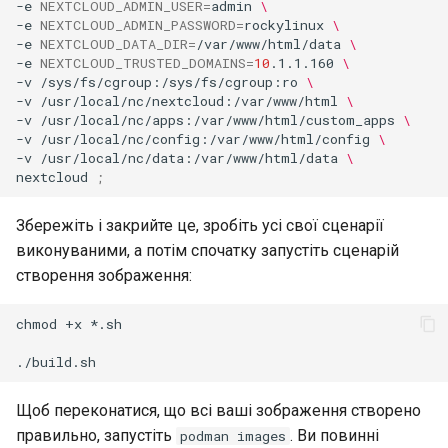
-e
NEXTCLOUD_ADMIN_USER
=
admin
\
-e
NEXTCLOUD_ADMIN_PASSWORD
=
rockylinux
\
-e
NEXTCLOUD_DATA_DIR
=
/var/www/html/data
\
-e
NEXTCLOUD_TRUSTED_DOMAINS
=
10
.1.1.160
\
-v
/sys/fs/cgroup:/sys/fs/cgroup:ro
\
-v
/usr/local/nc/nextcloud:/var/www/html
\
-v
/usr/local/nc/apps:/var/www/html/custom_apps
\
-v
/usr/local/nc/config:/var/www/html/config
\
-v
/usr/local/nc/data:/var/www/html/data
\
nextcloud
;
Збережіть і закрийте це, зробіть усі свої сценарії
виконуваними, а потім спочатку запустіть сценарій
створення зображення:
chmod
+x
*.sh

Щоб переконатися, що всі ваші зображення створено
правильно, запустіть
. Ви повинні
podman images