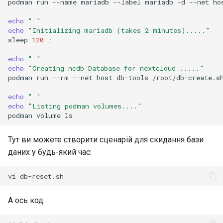
podman
run
--name
mariadb
--label
mariadb
-d
--net
ho
echo
" "
echo
"Initializing mariadb (takes 2 minutes)....."
sleep
120
;
echo
" "
echo
"Creating ncdb Database for nextcloud ....."
podman
run
--rm
--net
host
db-tools
/root/db-create.s
echo
" "
echo
"Listing podman volumes...."
podman
volume
Тут ви можете створити сценарій для скидання бази
даних у будь-який час:
vi
А ось код: