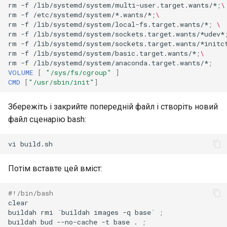
rm
-f
/lib/systemd/system/multi-user.target.wants/*
;
\
rm
-f
/etc/systemd/system/*.wants/*
;
\
rm
-f
/lib/systemd/system/local-fs.target.wants/*
;
\
rm
-f
/lib/systemd/system/sockets.target.wants/*udev*
rm
-f
/lib/systemd/system/sockets.target.wants/*initc
rm
-f
/lib/systemd/system/basic.target.wants/*
;
\
rm
-f
/lib/systemd/system/anaconda.target.wants/*
;
VOLUME
[
"/sys/fs/cgroup"
]
CMD
[
"/usr/sbin/init"
]
Збережіть і закрийте попередній файл і створіть новий
файл сценарію bash:
vi
Потім вставте цей вміст:
#!/bin/bash
clear

buildah
rmi
`
buildah
images
-q
base
`
;
buildah
bud
--no-cache
-t
base
.
;