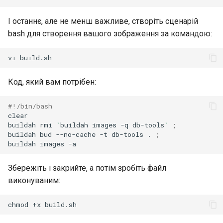
І останнє, але не менш важливе, створіть сценарій
bash для створення вашого зображення за командою:
vi
Код, який вам потрібен:
#!/bin/bash
clear

buildah
rmi
`
buildah
images
-q
db-tools
`
;
buildah
bud
--no-cache
-t
db-tools
.
;
buildah
images
Збережіть і закрийте, а потім зробіть файл
виконуваним:
chmod
+x