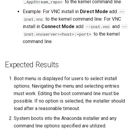
to the kernel command line.
_AppStream_repo>
Interoperability
Example: For VNC install in
Direct Mode
add
--
ISOs
to the kernel command line. For VNC
inst.vnc
install in
Connect Mode
add
and
--inst.vnc
--
Kernel
to the kernel
inst.vncserver=<host>:<port>
command line.
Migrating cgroups v1 to v2 on
Rocky Linux
Expected Results
Mirror Management
Boot menu is displayed for users to select install
Network
options. Navigating the menu and selecting entries
must work. Editing the boot command line must be
Package Management
possible. If no option is selected, the installer should
load after a reasonable timeout.
Proxies
System boots into the Anaconda installer and any
command line options specified are utilized.
Repositories