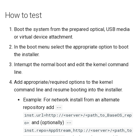
Desktop
Conclusions
Release 8.6
Labor 10: Konfigurieren vo
Part 5.3 Squid
How to test
bash — Zeichenketten-Farbe
SSH Certificate Authorities
kubectl für den Remotezugr
DNS
and Key Signing
Release 8.5
Kapitel 6 – Mail-Server
Service `systemd` - Python
Boot the system from the prepared optical, USB media
Labor 11: Bereitstellung vo
Editors
Skript
Systemd Units Hardening
or virtual device attachment.
Release 8.4
Pod-Netzwerkrouten
Part 7. High availability
In the boot menu select the appropriate option to boot
Email
Test der CPU-Kompatibilität
WireGuard VPN
Neuerungen 8
the installer.
Labo 12: Smoke-Test
Interrupt the normal boot and edit the kernel command
File Sharing Services
torsocks - Routen-Traffic Via
Rocky Linux Summer of D
Labor 13: Aufräumen
line.
Tor/SOCKS5
2024
Filesystems
Add appropriate/required options to the kernel
Mit Xorriso auf physische
command line and resume booting into the installer.
CDs/DVDs brennen
Hardware
Example: For network install from an alternate
repository add
--
HPC
inst.url=http://<server>/<path_to_BaseOS_rep
and (optionally)
o>
--
Interoperability
inst.repo=AppStream,http://<server>/<path_to