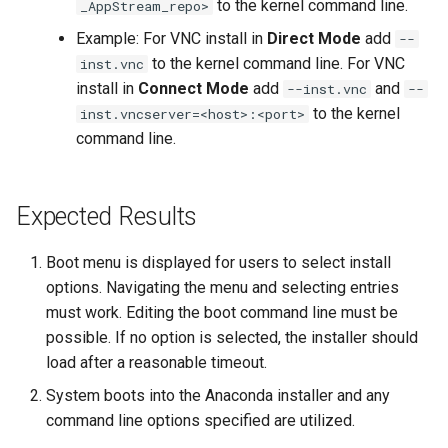
to the kernel command line.
_AppStream_repo>
ISOs
Example: For VNC install in
Direct Mode
add
--
Kernel
to the kernel command line. For VNC
inst.vnc
install in
Connect Mode
add
and
--inst.vnc
--
Migrating cgroups v1 to v2 on
to the kernel
inst.vncserver=<host>:<port>
Rocky Linux
command line.
Mirror Management
Expected Results
Network
Boot menu is displayed for users to select install
Package Management
options. Navigating the menu and selecting entries
must work. Editing the boot command line must be
Proxies
possible. If no option is selected, the installer should
load after a reasonable timeout.
Repositories
System boots into the Anaconda installer and any
command line options specified are utilized.
Security