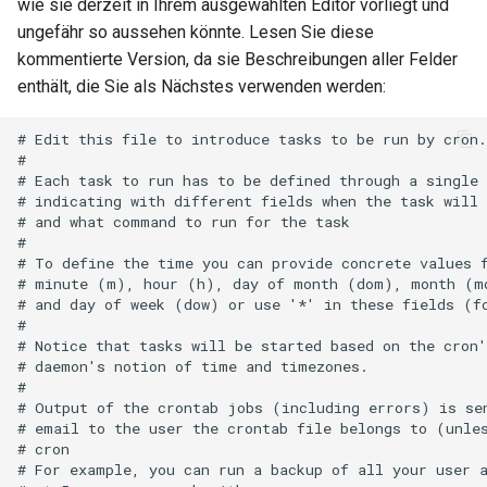
wie sie derzeit in Ihrem ausgewählten Editor vorliegt und
ungefähr so ​​aussehen könnte. Lesen Sie diese
kommentierte Version, da sie Beschreibungen aller Felder
enthält, die Sie als Nächstes verwenden werden:
# Edit this file to introduce tasks to be run by cron.

#

# Each task to run has to be defined through a single 
# indicating with different fields when the task will 
# and what command to run for the task

#

# To define the time you can provide concrete values f
# minute (m), hour (h), day of month (dom), month (mo
# and day of week (dow) or use '*' in these fields (fo
#

# Notice that tasks will be started based on the cron'
# daemon's notion of time and timezones.

#

# Output of the crontab jobs (including errors) is sen
# email to the user the crontab file belongs to (unles
# cron

# For example, you can run a backup of all your user a