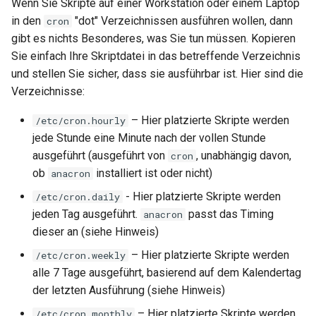
Wenn Sie Skripte auf einer Workstation oder einem Laptop
in den
"dot" Verzeichnissen ausführen wollen, dann
cron
gibt es nichts Besonderes, was Sie tun müssen. Kopieren
Sie einfach Ihre Skriptdatei in das betreffende Verzeichnis
und stellen Sie sicher, dass sie ausführbar ist. Hier sind die
Verzeichnisse:
– Hier platzierte Skripte werden
/etc/cron.hourly
jede Stunde eine Minute nach der vollen Stunde
ausgeführt (ausgeführt von
, unabhängig davon,
cron
ob
installiert ist oder nicht)
anacron
- Hier platzierte Skripte werden
/etc/cron.daily
jeden Tag ausgeführt.
passt das Timing
anacron
dieser an (siehe Hinweis)
– Hier platzierte Skripte werden
/etc/cron.weekly
alle 7 Tage ausgeführt, basierend auf dem Kalendertag
der letzten Ausführung (siehe Hinweis)
– Hier platzierte Skripte werden
/etc/cron.monthly