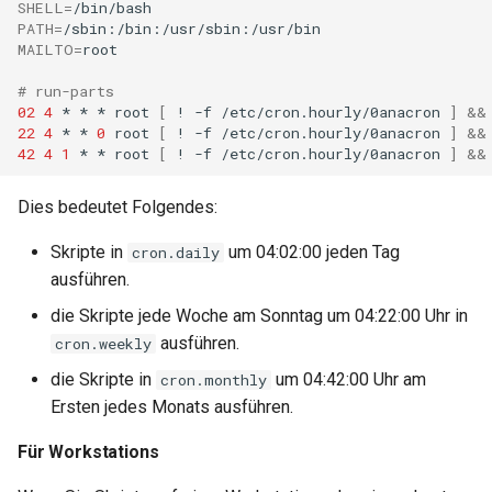
SHELL
=
PATH
=
MAILTO
=
root

# run-parts
02
4
*
*
*
root
[
!
-f
/etc/cron.hourly/0anacron
]
&&
22
4
*
*
0
root
[
!
-f
/etc/cron.hourly/0anacron
]
&&
42
4
1
*
*
root
[
!
-f
/etc/cron.hourly/0anacron
]
&&
Dies bedeutet Folgendes:
Skripte in
um 04:02:00 jeden Tag
cron.daily
ausführen.
die Skripte jede Woche am Sonntag um 04:22:00 Uhr in
ausführen.
cron.weekly
die Skripte in
um 04:42:00 Uhr am
cron.monthly
Ersten jedes Monats ausführen.
Für Workstations