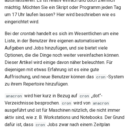
automatisieren. Es ist relativ einfach und doch ziemlich
Conclusions
Release 8.6
mächtig. Möchten Sie ein Skript oder Programm jeden Tag
Labor 10: Konfigurieren vo
Part 5.3 Squid
SSH Certificate Authorities
bash — Zeichenketten-Farbe
um 17 Uhr laufen lassen? Hier wird beschrieben wie es
kubectl für den Remotezugr
and Key Signing
Release 8.5
eingerichtet wird.
Kapitel 6 – Mail-Server
Service `systemd` - Python
Labor 11: Bereitstellung vo
Bei der
crontab
handelt es sich im Wesentlichen um eine
Systemd Units Hardening
Skript
Release 8.4
Pod-Netzwerkrouten
Liste, in der Benutzer ihre eigenen automatisierten
Part 7. High availability
Aufgaben und Jobs hinzufügen, und sie bietet viele
WireGuard VPN
Test der CPU-Kompatibilität
Neuerungen 8
Labo 12: Smoke-Test
Optionen, die die Dinge noch weiter vereinfachen können.
Dieser Artikel wird einige davon näher beleuchten. Für
torsocks - Routen-Traffic Via
Rocky Linux Summer of D
Labor 13: Aufräumen
Tor/SOCKS5
diejenigen mit etwas Erfahrung ist es eine gute
2024
Auffrischung, und neue Benutzer können das
-System
cron
Mit Xorriso auf physische
zu ihrem Repertoire hinzufügen.
CDs/DVDs brennen
wird hier kurz in Bezug auf
„dot“-
anacron
cron
Verzeichnisse besprochen.
wird von
cron
anacron
ausgeführt und ist für Maschinen nützlich, die nicht immer
aktiv sind, wie z. B. Workstations und Notebooks. Der Grund
dafür ist, dass
Jobs zwar nach einem Zeitplan
cron