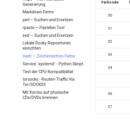
Management-Tool
vorhandenen Pull Requests
Farbcode
Generierung
über die CLI
Markdown Demo
Bearbeiten oder Ändern des
30
perl – Suchen und Ersetzen
Titels eines vorhandenen Pull
Request über github.com
rpaste — Pastebin Tool
31
Feature Branch Workflow in Git
sed — Suchen und Ersetzen
Git-Workflow für Fork und
32
Lokale Rocky-Repositories
Branch
einrichten
`git pull` und `git fetch` im
33
bash — Zeichenketten-Farbe
Vergleich
Service `systemd` - Python Skript
Hinzufügen eines Remote-
34
Test der CPU-Kompatibilität
Repositorys mithilfe der Git-CLI
torsocks - Routen-Traffic Via
Tracking- vs. Non-Tracking-
Tor/SOCKS5
Branch in Git
Mit Xorriso auf physische
36
CDs/DVDs brennen
37