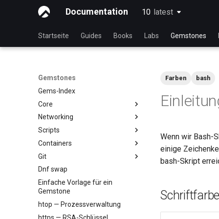
Documentation
10
latest
latest
Startseite
Guides
Books
Labs
Gemstones
Gemstones
Farben
bash
Gems-Index
Einleitun
Core
Networking
Anzeige der laufenden Kernel-
Konfiguration
Scripts
iftop - Echtzeit-
Wenn wir Bash-Sk
Bandbreitenstatistik pro
Containers
NoSleep.sh – Ein einfaches
Verbindung
einige Zeichenke
Konfigurationsskript
Git
Docker — Engine-Installation
bash-Skript erre
mtr — Netzwerk-Diagnose
bash - Script Vorlage
Dnf swap
Podman
Installieren und Einrichten von
NetworkManager
GitHub CLI unter Rocky Linux
Einfache Vorlage für ein
nload — Bandbreitenstatistik
Gemstone
Erster Beitrag zur Rocky Linux-
Schriftfarb
nmcli — Autoconnect
Dokumentation über CLI
htop — Prozessverwaltung
nmtui — Netzwerk-
Bearbeiten des Titels eines
https — RSA-Schlüssel