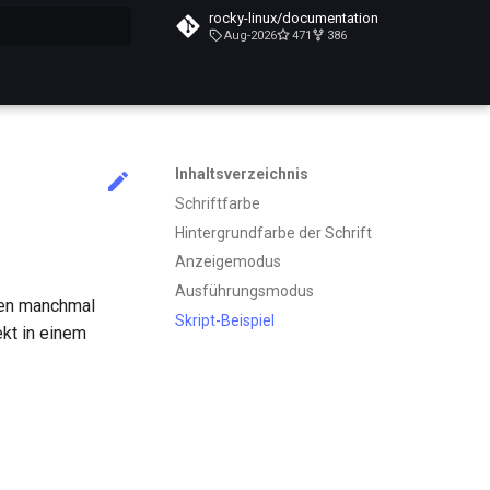
rocky-linux/documentation
Aug-2026
471
386
itialisiert
Inhaltsverzeichnis
Schriftfarbe
Hintergrundfarbe der Schrift
Anzeigemodus
Ausführungsmodus
den manchmal
Skript-Beispiel
kt in einem