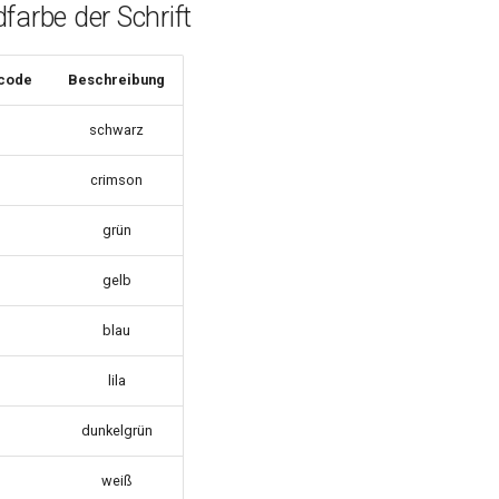
farbe der Schrift
bcode
Beschreibung
schwarz
crimson
grün
gelb
blau
lila
dunkelgrün
weiß