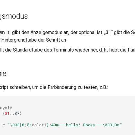
gsmodus
0m
gibt den Anzeigemodus an, der optional ist. „31“ gibt die Sc
1
 Hintergrundfarbe der Schrift an
lt die Standardfarbe des Terminals wieder her, d. h., hebt die Fa
iel
ript schreiben, um die Farbänderung zu testen, z.B.:
cycle
{
31
..37
}
-e
"\033[0;
${
color1
}
;40m---hello! Rocky---\033[0m"