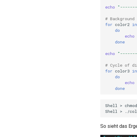
echo
"------
# Background 
for
color2
in
do
echo
done
echo
"------
# Cycle of d
for
color3
in
do
echo
done
Shell
>
chmo
Shell
>
So sieht das Erg