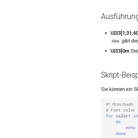
Ausführun
\033[1;31;4
gibt die
40m
\033[0m
Stel
Skript-Beisp
Sie können ein Sk
#!/bin/bash
# Font color 
for
color1
in
do
echo
done