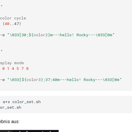
-"
color cycle
{
40
..47
}
-e
"\033[30;
${
color2
}
m---hello! Rocky---\033[0m"
-"
isplay mode
0
1
4
5
7
8
-e
"\033[
${
color3
}
;37;40m---hello! Rocky---\033[0m"
d
a+x
color_set.sh

ebnis aus: