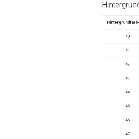
Hintergrund
Hintergrundfar
40
41
42
43
44
45
46
47