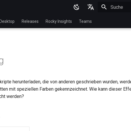
Suche wird in
English
Desktop
Releases
Rocky Insights
Teams
Ukrainian
Deutsch
Français
g
Español
Italian
ripte herunterladen, die von anderen geschrieben wurden, wer
日本語
tten mit speziellen Farben gekennzeichnet. Wie kann dieser Effe
한국어
icht werden?
简体中文
e