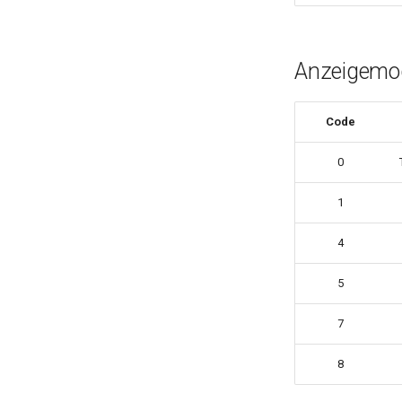
Anzeigemo
Code
0
1
4
5
7
8