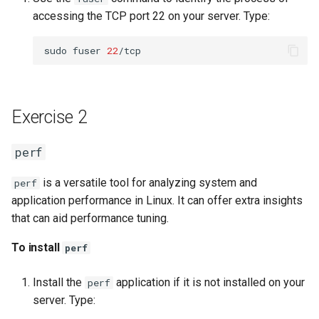
To create a custom cgroup
accessing the TCP port 22 on your server. Type:
To set a new memory
sudo
fuser
22
resource limit
To create the
Exercise 2
memory_stress test
script
perf
To run and add
is a versatile tool for analyzing system and
perf
process/script to the
application performance in Linux. It can offer extra insights
memory cgroup
that can aid performance tuning.
To set a new CPU
To install
perf
resource limit
Install the
application if it is not installed on your
perf
To create the CPU stress
server. Type:
test script