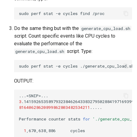
sudo
perf
stat
-e
cycles
find
Do the same thing but with the
generate_cpu_load.sh
script. Count specific events like CPU cycles to
evaluate the performance of the
script. Type:
generate_cpu_load.sh
sudo
perf
stat
-e
cycles
./generate_cpu_load.sh
OUTPUT:
3
.1415926535897932384626433832795028841971693993
81640628620899862803482534211
.....

Performance
counter
stats
for
'./generate_cpu_lo
1
,670,638,886
cycles
