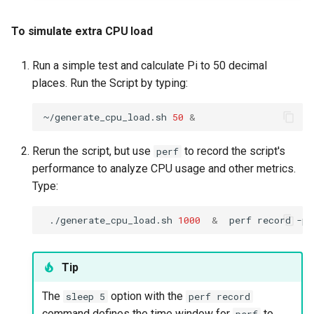
To run a command as a
To simulate extra CPU load
transient service
Run a simple test and calculate Pi to 50 decimal
To set a memory resource
places. Run the Script by typing:
limit for a transient
service
~/generate_cpu_load.sh
50
&
To set CPU resource limit
Rerun the script, but use
to record the script's
perf
for a transient service
performance to analyze CPU usage and other metrics.
Type:
To create a transient timer
unit
./generate_cpu_load.sh
1000
&
perf
record
-p
To stop and clean up
transient systemd units
Tip
The
option with the
sleep 5
perf record
Exercise 10
command defines the time window for
to
perf