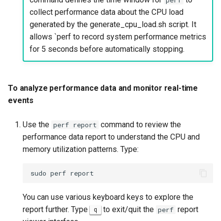
collect performance data about the CPU load
schedtool
generated by the generate_cpu_load.sh script. It
allows `perf to record system performance metrics
To install schedtool
for 5 seconds before automatically stopping.
To create a simulated
process script
To analyze performance data and monitor real-time
To use schedtool to check
events
the current scheduling
policy
Use the
command to review the
perf report
performance data report to understand the CPU and
To use schedtool to
memory utilization patterns. Type:
modify the scheduling
policy
sudo
perf
To terminate and clean up
You can use various keyboard keys to explore the
the cpu_load_generator.sh
report further. Type
to exit/quit the
report
q
perf
process