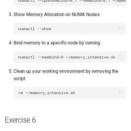
numactl
--cpunodebind
=
0
,1
--membind
=
0
,1
Show Memory Allocation on NUMA Nodes
numactl
Bind memory to a specific node by running:
numactl
--membind
=
0
Clean up your working environment by removing the
script.
rm
Exercise 6