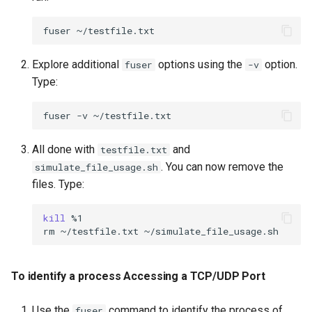
Exercise 6
Troubleshooting
fuser
iotop
Virtualization
Explore additional
options using the
option.
fuser
-v
To install iotop
Type:
Web
To use iotop to monitor
fuser
-v
disk I/O
All done with
and
testfile.txt
To use iotop in non-
. You can now remove the
simulate_file_usage.sh
interactive mode
files. Type:
Exercise 7
kill
%1

rm
~/testfile.txt
cgroups
To explore the cgroup
To identify a process Accessing a TCP/UDP Port
filesystem
Use the
command to identify the process of
fuser