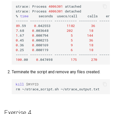
strace:
Process
4006301
attached

strace:
Process
4006301
detached

%
time
seconds
usecs/call
calls
erro
------
-----------
-----------
---------
-------
89
.59
0
.042553
1182
36
1
7
.68
0
.003648
202
18
1
.67
0
.000794
5
144
0
.45
0
.000215
5
36
0
.36
0
.000169
9
18
0
.25
0
.000119
6
18
------
-----------
-----------
---------
-------
100
.00
0
.047498
175
270
Terminate the script and remove any files created.
kill
$MYPID
rm
~/strace_script.sh
Exercise 4