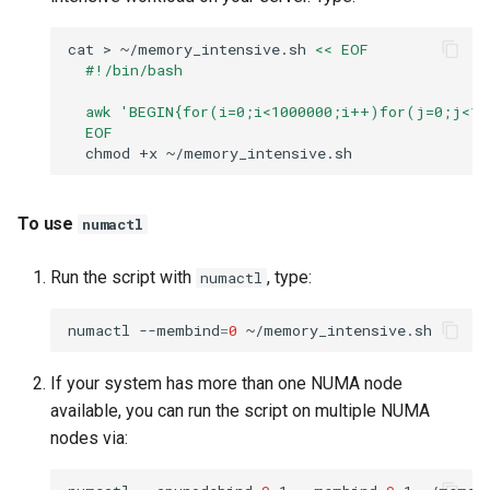
cat
>
~/memory_intensive.sh
<< EOF
  #!/bin/bash
  awk 'BEGIN{for(i=0;i<1000000;i++)for(j=0;j<10
  EOF
chmod
+x
To use
numactl
Run the script with
, type:
numactl
numactl
--membind
=
0
If your system has more than one NUMA node
available, you can run the script on multiple NUMA
nodes via: