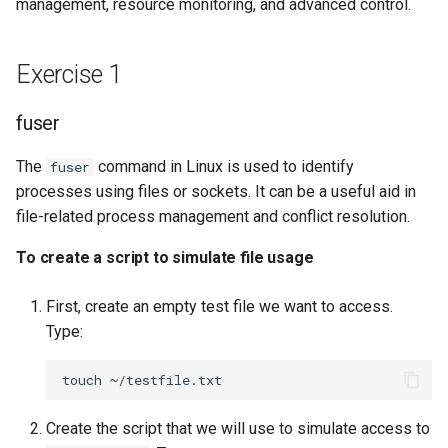
management, resource monitoring, and advanced control.
events
Desktop
Conclusions
Release 8.6
Labor 10: Konfigurieren von
Part 5.3 Squid
bash — Zeichenketten-Farbe
SSH Certificate Authorities
kubectl für den Remotezugriff
To record the system's
Exercise 1
DNS
and Key Signing
Release 8.5
comprehensive
Kapitel 6 – Mail-Server
Service `systemd` - Python
Labor 11: Bereitstellung von
performance
Editors
Skript
Systemd Units Hardening
fuser
Release 8.4
Pod-Netzwerkrouten
Part 7. High availability
Exercise 3
The
command in Linux is used to identify
fuser
Email
Test der CPU-Kompatibilität
WireGuard VPN
Neuerungen 8
Labo 12: Smoke-Test
processes using files or sockets. It can be a useful aid in
strace
file-related process management and conflict resolution.
File Sharing Services
torsocks - Routen-Traffic Via
Rocky Linux Summer of D
Labor 13: Aufräumen
Tor/SOCKS5
2024
To create a script to simulate file usage
To create a script for
Filesystems
exploring strace
Mit Xorriso auf physische
First, create an empty test file we want to access.
CDs/DVDs brennen
Hardware
Type:
To use strace on running
processes
HPC
touch
To analyze the frequency
Interoperability
Create the script that we will use to simulate access to
of system calls