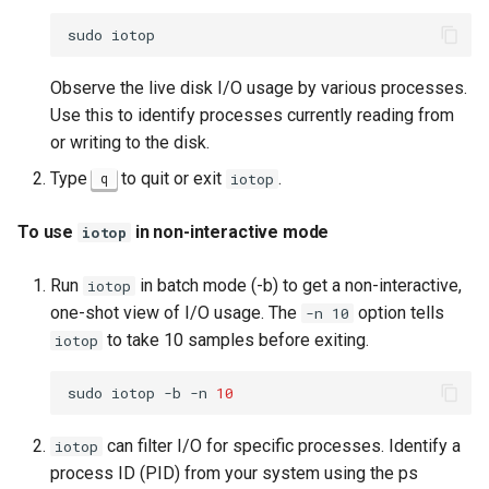
sudo
Observe the live disk I/O usage by various processes.
Use this to identify processes currently reading from
or writing to the disk.
Type
to quit or exit
.
q
iotop
To use
in non-interactive mode
iotop
Run
in batch mode (-b) to get a non-interactive,
iotop
one-shot view of I/O usage. The
option tells
-n 10
to take 10 samples before exiting.
iotop
sudo
iotop
-b
-n
10
can filter I/O for specific processes. Identify a
iotop
process ID (PID) from your system using the ps