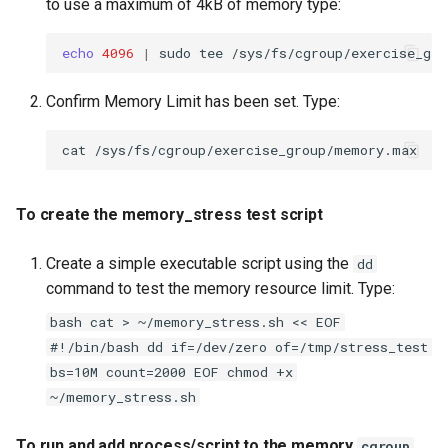
to use a maximum of 4kB of memory type:
echo
4096
|
sudo
tee
Confirm Memory Limit has been set. Type:
cat
To create the memory_stress test script
Create a simple executable script using the
dd
command to test the memory resource limit. Type:
bash cat > ~/memory_stress.sh << EOF
#!/bin/bash dd if=/dev/zero of=/tmp/stress_test
bs=10M count=2000 EOF chmod +x
~/memory_stress.sh
To run and add process/script to the memory
cgroup