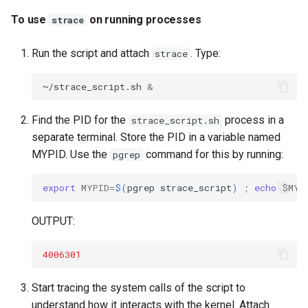
To use
on running processes
strace
Run the script and attach
. Type:
strace
~/strace_script.sh
&
Find the PID for the
process in a
strace_script.sh
separate terminal. Store the PID in a variable named
MYPID. Use the
command for this by running:
pgrep
export
MYPID
=
$(
pgrep
strace_script
)
;
echo
$MYP
OUTPUT:
4006301
Start tracing the system calls of the script to
understand how it interacts with the kernel. Attach