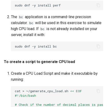
sudo
dnf
-y
install
To run and add a
process/script to the CPU
The
application is a command-line precision
bc
cgroup
calculator.
will be used in this exercise to simulate
bc
high CPU load. If
is not already installed on your
bc
To confirm process CPU
server, install it with:
usage resource control
sudo
dnf
-y
install
To identify and select the
primary storage device
To create a script to generate CPU load
To set a new I/O resource
limit
Create a CPU Load Script and make it executable by
running:
To create the I/O stress
test process
cat
>
~/generate_cpu_load.sh
<< EOF
#!/bin/bash
To add a process/script to
# Check if the number of decimal places is pass
the I/O cgroup