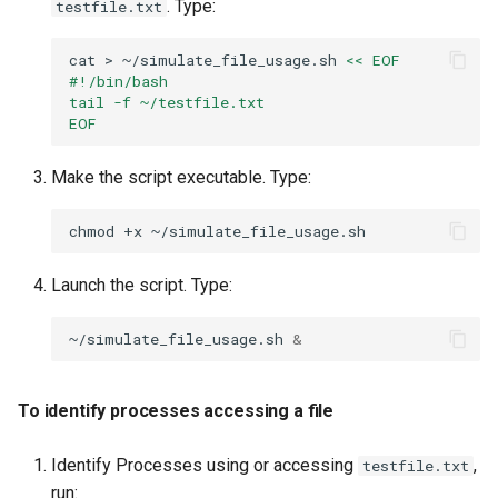
. Type:
testfile.txt
ISOs
Exercise 4
cat
>
~/simulate_file_usage.sh
<< EOF
Kernel
#!/bin/bash
atop
tail -f ~/testfile.txt
EOF
Migrating cgroups v1 to v2 on
To launch and explore atop
Rocky Linux
Make the script executable. Type:
Exercise 5
Mirror Management
chmod
+x
numactl
Network
Launch the script. Type:
To install numactl
Package Management
~/simulate_file_usage.sh
&
To create a memory-
Proxies
intensive script
To identify processes accessing a file
Repositories
To use numactl
Identify Processes using or accessing
,
testfile.txt
Security
run: