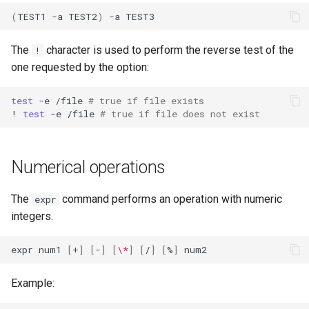
(
TEST1
-a
TEST2
)
-a
The
character is used to perform the reverse test of the
!
one requested by the option:
test
-e
/file
# true if file exists
!
test
-e
/file
# true if file does not exist
Numerical operations
The
command performs an operation with numeric
expr
integers.
expr
num1
[
+
]
[
-
]
[
\*
]
[
/
]
[
%
]
Example: