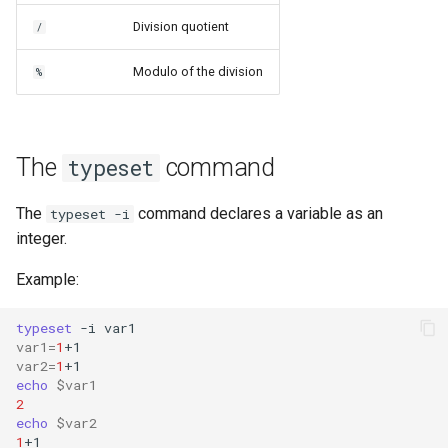
Division quotient
/
Modulo of the division
%
The
command
typeset
The
command declares a variable as an
typeset -i
integer.
Example:
typeset
-i
var1
=
1
var2
=
1
echo
$var1
2
echo
$var2
1