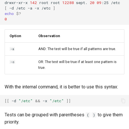
drwxr-xr-x
142
root
root
12288
sept.
20
09
:25
[
-d
/etc
-a
-x
/etc
]
echo
$?
0
Option
Observation
AND: The test will be true if all patterns are true.
-a
OR: The test will be true if at least one pattern is
-o
true.
With the internal command, it is better to use this syntax:
[[
-d
"/etc"
&&
-x
"/etc"
]]
Tests can be grouped with parentheses
to give them
(
)
priority.