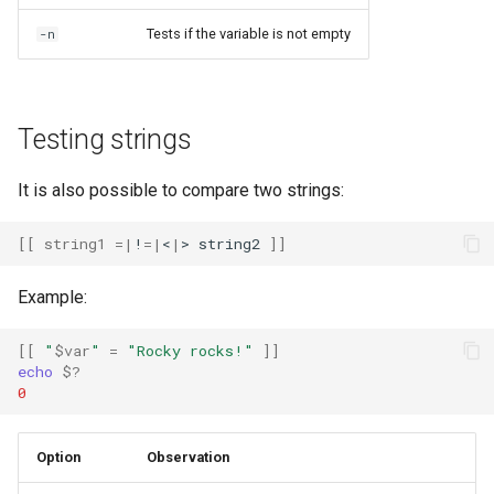
Tests if the variable is not empty
-n
Testing strings
It is also possible to compare two strings:
[[
string1
=
|
!
=
|
<
|
>
string2
]]
Example:
[[
"
$var
"
=
"Rocky rocks!"
]]
echo
$?
0
Option
Observation