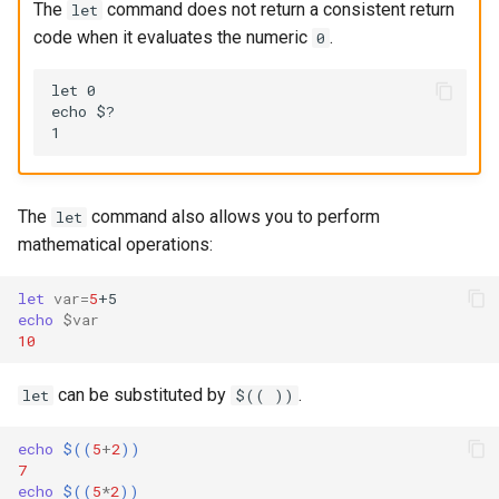
The
command does not return a consistent return
let
code when it evaluates the numeric
.
0
let 0

echo $?

The
command also allows you to perform
let
mathematical operations:
let
var
=
5
echo
$var
10
can be substituted by
.
let
$(( ))
echo
$((
5
+
2
))
7
echo
$((
5
*
2
))