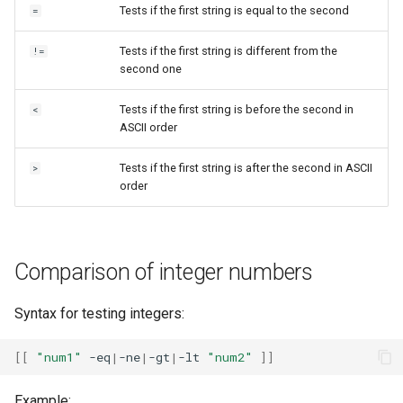
Tests if the first string is equal to the second
=
Tests if the first string is different from the
!=
second one
Tests if the first string is before the second in
<
ASCII order
Tests if the first string is after the second in ASCII
>
order
Comparison of integer numbers
Syntax for testing integers:
[[
"num1"
-eq
|
-ne
|
-gt
|
-lt
"num2"
]]
Example: