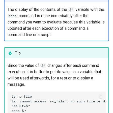
ISOs
The display of the contents of the
variable with the
$?
command is done immediately after the
echo
Kernel
command you want to evaluate because this variable is
updated after each execution of a command, a
Migrating cgroups v1 to v2 on
Rocky Linux
command line or a script.
Mirror Management
Tip
Network
Since the value of
changes after each command
$?
Package Management
execution, it is better to put its value in a variable that
will be used afterwards, for a test or to display a
Proxies
message.
Repositories
ls no_file

ls: cannot access 'no_file': No such file or direct
result=$?

Security
echo $?
