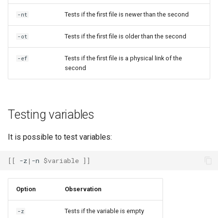
Tests if the first file is newer than the second
-nt
Tests if the first file is older than the second
-ot
Tests if the first file is a physical link of the
-ef
second
Testing variables
It is possible to test variables:
[[
-z
|
-n
$variable
]]
Option
Observation
Tests if the variable is empty
-z