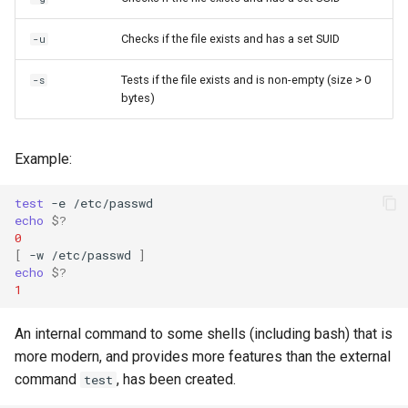
Checks if the file exists and has a set SUID
-u
Tests if the file exists and is non-empty (size > 0
-s
bytes)
Example:
test
-e
echo
$?
0
[
-w
/etc/passwd
]
echo
$?
1
An internal command to some shells (including bash) that is
more modern, and provides more features than the external
command
, has been created.
test