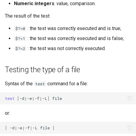
Numeric integers
: value, comparison.
The result of the test:
: the test was correctly executed and is true;
$?=0
: the test was correctly executed and is false;
$?=1
: the test was not correctly executed.
$?=2
Testing the type of a file
Syntax of the
command for a file:
test
test
[
-d
|
-e
|
-f
|
-L
]
or:
[
-d
|
-e
|
-f
|
-L
file
]