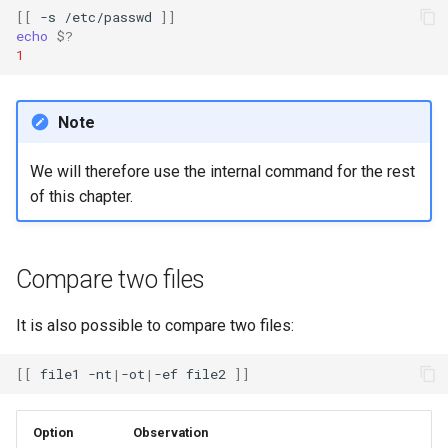
[[
-s
/etc/passwd
]]
echo
$?
1
Note
We will therefore use the internal command for the rest
of this chapter.
Compare two files
It is also possible to compare two files:
[[
file1
-nt
|
-ot
|
-ef
file2
]]
Option
Observation