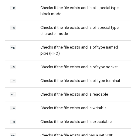
Checks if the file exists and is of special type
-b
block mode
Checks if the file exists and is of special type
-c
character mode
Checks if the file exists and is of type named
-p
pipe (FIFO)
Checks if the file exists and is of type socket
-S
Checks if the file exists and is of type terminal
-t
Checks if the file exists and is readable
-r
Checks if the file exists and is writable
-w
Checks if the file exists and is executable
-x
Checks if the file exists and has a set SGID
-g