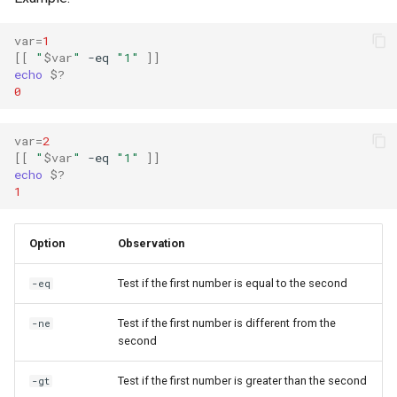
var
=
1
[[
"
$var
"
-eq
"1"
]]
echo
$?
0
var
=
2
[[
"
$var
"
-eq
"1"
]]
echo
$?
1
Option
Observation
Test if the first number is equal to the second
-eq
Test if the first number is different from the
-ne
second
Test if the first number is greater than the second
-gt