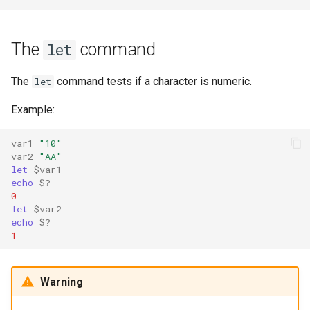
The
command
let
The
command tests if a character is numeric.
let
Example:
var1
=
"10"
var2
=
"AA"
let
$var1
echo
$?
0
let
$var2
echo
$?
1
Warning