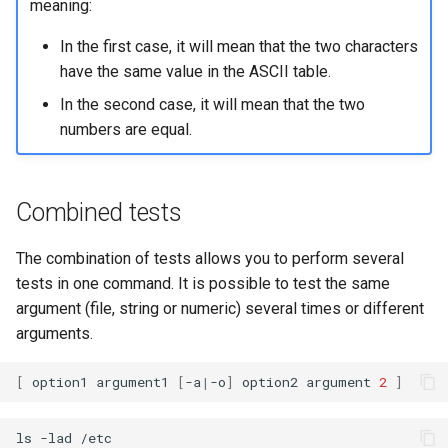
meaning:
In the first case, it will mean that the two characters
have the same value in the ASCII table.
In the second case, it will mean that the two
numbers are equal.
Combined tests
The combination of tests allows you to perform several
tests in one command. It is possible to test the same
argument (file, string or numeric) several times or different
arguments.
[
option1
argument1
[
-a
|
-o
]
option2
argument
2
]
ls
-lad
/etc
