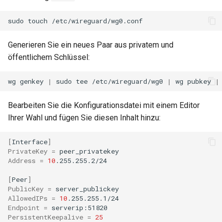
sudo
touch
Generieren Sie ein neues Paar aus privatem und
öffentlichem Schlüssel:
wg
genkey
|
sudo
tee
/etc/wireguard/wg0
|
wg
pubkey
|
Bearbeiten Sie die Konfigurationsdatei mit einem Editor
Ihrer Wahl und fügen Sie diesen Inhalt hinzu:
[
Interface
]
PrivateKey
=
Address
=
10
.255.255.2/24

[
Peer
]
PublicKey
=
AllowedIPs
=
10
Endpoint
=
PersistentKeepalive
=
25