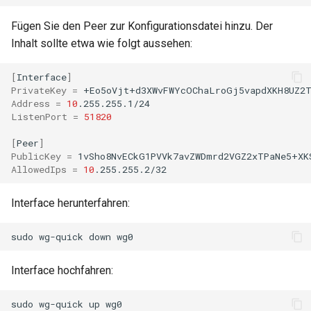
Fügen Sie den Peer zur Konfigurationsdatei hinzu. Der
Inhalt sollte etwa wie folgt aussehen:
[
Interface
]
PrivateKey
=
+Eo5oVjt+d3XWvFWYcOChaLroGj5vapdXKH8UZ2
Address
=
10
ListenPort
=
51820
[
Peer
]
PublicKey
=
1vSho8NvECkG1PVVk7avZWDmrd2VGZ2xTPaNe5+XK
AllowedIps
=
10
Interface herunterfahren:
sudo
wg-quick
down
Interface hochfahren:
sudo
wg-quick
up