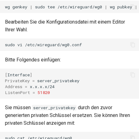
wg
genkey
|
sudo
tee
/etc/wireguard/wg0
|
wg
pubkey
|
Bearbeiten Sie die Konfigurationsdatei mit einem Editor
Ihrer Wahl.
sudo
vi
Bitte Folgendes einfügen:
[
Interface
]
PrivateKey
=
Address
=
ListenPort
=
51820
Sie müssen
durch den zuvor
server_privatekey
generierten privaten Schlüssel ersetzen. Sie können Ihren
privaten Schlüssel anzeigen mit:
sudo
cat