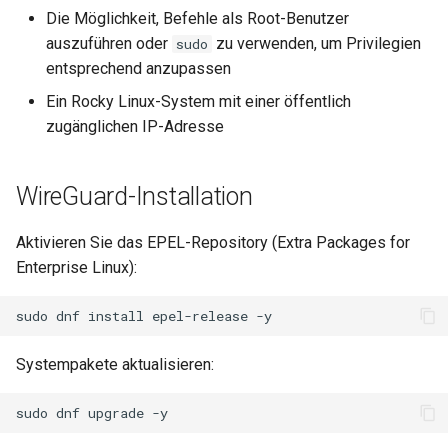
Die Möglichkeit, Befehle als Root-Benutzer
Conclusions
Release 8.6
Labor 10: Konfigurieren vo
auszuführen oder
zu verwenden, um Privilegien
sudo
Part 5.3 Squid
bash — Zeichenketten-Farbe
kubectl für den Remotezugr
entsprechend anzupassen
Release 8.5
Kapitel 6 – Mail-Server
Service `systemd` - Python
Ein Rocky Linux-System mit einer öffentlich
Labor 11: Bereitstellung vo
Skript
Release 8.4
zugänglichen IP-Adresse
Pod-Netzwerkrouten
Part 7. High availability
Test der CPU-Kompatibilität
Neuerungen 8
Labo 12: Smoke-Test
WireGuard-Installation
torsocks - Routen-Traffic Via
Rocky Linux Summer of D
Labor 13: Aufräumen
Tor/SOCKS5
Aktivieren Sie das EPEL-Repository (Extra Packages for
2024
Enterprise Linux):
Mit Xorriso auf physische
CDs/DVDs brennen
sudo
dnf
install
epel-release
Systempakete aktualisieren:
sudo
dnf
upgrade