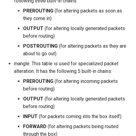
following three built-in chains:
ISOs
PREROUTING
(for altering packets as soon as
they come in)
Kernel
OUTPUT
(for altering locally generated packets
Migrating cgroups v1 to v2 on
before routing)
Rocky Linux
POSTROUTING
(for altering packets as they are
about to go out)
Mirror Management
mangle: This table is used for specialized packet
Network
alteration. It has the following 5 built-in chains:
PREROUTING
(for altering incoming packets
Package Management
before routing)
OUTPUT
(for altering locally generated packets
Proxies
before routing)
Repositories
INPUT
(for packets coming into the box itself)
FORWARD
(for altering packets being routed
Security
through the box)