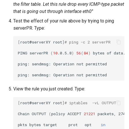
the filter table. Let this rule drop every ICMP-type packet
that is going out through interface eth0
”
Test the effect of your rule above by trying to ping
serverPR. Type:
[
root@serverXY
root
]
# ping -c 2 serverPR
PING
serverPR
(
10
.0.5.8
)
56
(
84
)
bytes
of
data.

ping:
sendmsg:
Operation
not
permitted

ping:
sendmsg:
Operation
not
View the rule you just created. Type:
[
root@serverXY
root
]
# iptables  -vL OUTPUT
Chain
OUTPUT
(
policy
ACCEPT
21221
packets,
2742
pkts
bytes
target
prot
opt
in
o