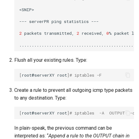
<SNIP>

---
serverPR
ping
statistics
---

2
packets
transmitted,
2
received,
0
%
packet
los
Flush all your existing rules. Type:
[
root@serverXY
root
]
# iptables -F
Create a rule to prevent all outgoing icmp type packets
to any destination. Type:
[
root@serverXY
root
]
# iptables  -A  OUTPUT  -o 
In plain-speak, the previous command can be
interpreted as: “
Append a rule to the OUTPUT chain in