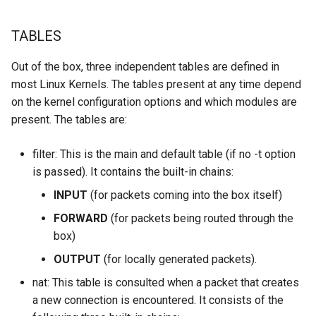
Desktop
rule
Conclusions
Release 8.6
Labor 10: Konfigurieren von
Part 5.3 Squid
bash — Zeichenketten-Farbe
SSH Certificate Authorities
TABLES
kubectl für den Remotezugriff
DNS
To save iptables rules
and Key Signing
Release 8.5
Kapitel 6 – Mail-Server
Out of the box, three independent tables are defined in
Service `systemd` - Python
Labor 11: Bereitstellung von
Editors
Extra Points
Skript
most Linux Kernels. The tables present at any time depend
Systemd Units Hardening
Release 8.4
Pod-Netzwerkrouten
Part 7. High availability
on the kernel configuration options and which modules are
Email
Test der CPU-Kompatibilität
WireGuard VPN
present. The tables are:
Neuerungen 8
Labo 12: Smoke-Test
File Sharing Services
torsocks - Routen-Traffic Via
filter: This is the main and default table (if no -t option
Rocky Linux Summer of D
Labor 13: Aufräumen
Tor/SOCKS5
is passed). It contains the built-in chains:
2024
Filesystems
INPUT
(for packets coming into the box itself)
Mit Xorriso auf physische
FORWARD
(for packets being routed through the
CDs/DVDs brennen
Hardware
box)
HPC
OUTPUT
(for locally generated packets).
nat: This table is consulted when a packet that creates
Interoperability
a new connection is encountered. It consists of the