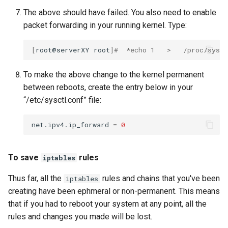
The above should have failed. You also need to enable
packet forwarding in your running kernel. Type:
[
root@serverXY
root
]
#  *echo 1   >   /proc/sys/n
To make the above change to the kernel permanent
between reboots, create the entry below in your
“/etc/sysctl.conf” file:
net.ipv4.ip_forward
=
0
To save
rules
iptables
Thus far, all the
rules and chains that you've been
iptables
creating have been ephmeral or non-permanent. This means
that if you had to reboot your system at any point, all the
rules and changes you made will be lost.