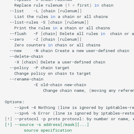
Replace
rule
rulenum
(
1
=
first
)
in
--list
-L
[
chain
[
rulenum
]]
List
the
rules
in
a
chain
or
all
--list-rules
-S
[
chain
[
rulenum
]]
Print
the
rules
in
a
chain
or
all
--flush
-F
[
chain
]
Delete
all
rules
in
chain
or
a
--zero
-Z
[
chain
[
rulenum
]]
Zero
counters
in
chain
or
all
--new
-N
chain
Create
a
new
user-defined
-X
[
chain
]
Delete
a
user-defined
--policy
-P
chain
Change
policy
on
chain
to
-E
old-chain
Change
chain
name,
(
moving
any
refere
--ipv4
-4
Nothing
(
line
is
ignored
by
ip6tables-r
--ipv6
-6
Error
(
line
is
ignored
by
iptables-rest
[
!
]
--protocol
-p
proto
protocol:
by
number
or
name,
[!] --source -s address[/mask][...]
        source specification