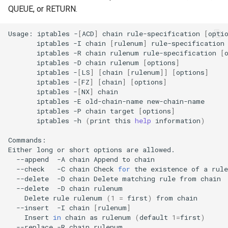
QUEUE, or RETURN.
Usage:
iptables
-
[
ACD
]
chain
rule-specification
[
opti
iptables
-I
chain
[
rulenum
]
rule-specification
iptables
-R
chain
rulenum
rule-specification
[
iptables
-D
chain
rulenum
[
options
]
iptables
-
[
LS
]
[
chain
[
rulenum
]]
[
options
]
iptables
-
[
FZ
]
[
chain
]
[
options
]
iptables
-
[
NX
]
iptables
-E
old-chain-name
iptables
-P
chain
target
[
options
]
iptables
-h
(
print
this
help
information
)
Commands:

Either
long
or
short
options
are
--append
-A
chain
Append
to
--check
-C
chain
Check
for
the
existence
of
a
--delete
-D
chain
Delete
matching
rule
from
--delete
-D
chain
Delete
rule
rulenum
(
1
=
first
)
from
--insert
-I
chain
[
rulenum
]
Insert
in
chain
as
rulenum
(
default
1
=
first
)
--replace
-R
chain