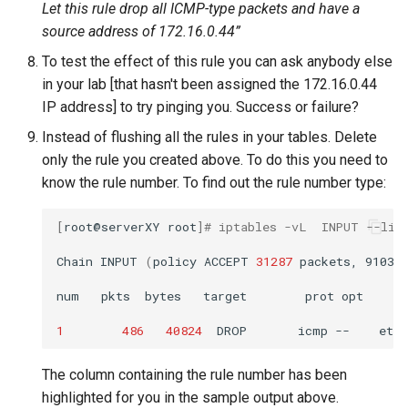
Let this rule drop all ICMP-type packets and have a
source address of 172.16.0.44”
To test the effect of this rule you can ask anybody else
in your lab [that hasn't been assigned the 172.16.0.44
IP address] to try pinging you. Success or failure?
Instead of flushing all the rules in your tables. Delete
only the rule you created above. To do this you need to
know the rule number. To find out the rule number type:
[
root@serverXY
root
]
# iptables -vL  INPUT --lin
Chain
INPUT
(
policy
ACCEPT
31287
packets,
9103K
num
pkts
bytes
target
prot
opt
i
1
486
40824
DROP
icmp
--
eth0
The column containing the rule number has been
highlighted for you in the sample output above.