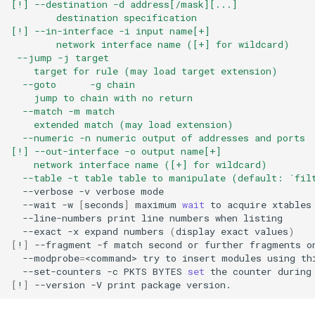
[!] --destination -d address[/mask][...]
        destination specification
[!] --in-interface -i input name[+]
        network interface name ([+] for wildcard)
 --jump -j target
    target for rule (may load target extension)
  --goto      -g chain
    jump to chain with no return
  --match -m match
    extended match (may load extension)
  --numeric -n numeric output of addresses and ports
[!] --out-interface -o output name[+]
    network interface name ([+] for wildcard)
  --table -t table table to manipulate (default: `fil
--verbose
-v
verbose
--wait
-w
[
seconds
]
maximum
wait
to
acquire
xtables
--line-numbers
print
line
numbers
when
--exact
-x
expand
numbers
(
display
exact
values
)
[
!
]
--fragment
-f
match
second
or
further
fragments
--modprobe
=
<command>
try
to
insert
modules
using
th
--set-counters
-c
PKTS
BYTES
set
the
counter
during
[
!
]
--version
-V
print
package