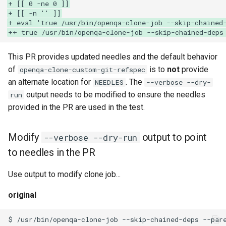
+ [[ 0 -ne 0 ]]
+ [[ -n '' ]]
+ eval 'true /usr/bin/openqa-clone-job --skip-chained
++ true /usr/bin/openqa-clone-job --skip-chained-deps
This PR provides updated needles and the default behavior
of
is to
not
provide
openqa-clone-custom-git-refspec
an alternate location for
. The
NEEDLES
--verbose --dry-
output needs to be modified to ensure the needles
run
provided in the PR are used in the test.
Modify
output to point
--verbose --dry-run
to needles in the PR
Use output to modify clone job...
original
$
/usr/bin/openqa-clone-job
--skip-chained-deps
--par