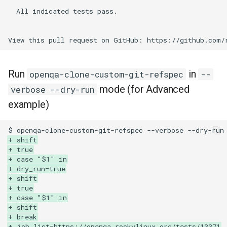
  All indicated tests pass.

Run
in
openqa-clone-custom-git-refspec
--
mode (for Advanced
verbose --dry-run
example)
+ shift
+ true
+ case "$1" in
+ dry_run=true
+ shift
+ true
+ case "$1" in
+ shift
+ break
+ job_list=https://openqa.rockylinux.org/tests/13371