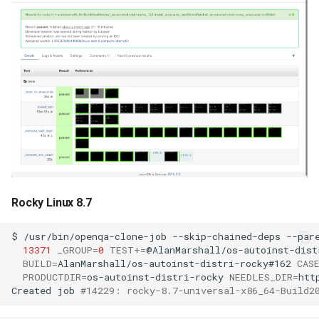
Rocky Linux 8.7
$
/usr/bin/openqa-clone-job
--skip-chained-deps
--par
13371
_GROUP
=
0
TEST
+=
@AlanMarshall/os-autoinst-dist
BUILD
=
AlanMarshall/os-autoinst-distri-rocky#162
CAS
PRODUCTDIR
=
os-autoinst-distri-rocky
NEEDLES_DIR
=
htt
Created
job
#14229: rocky-8.7-universal-x86_64-Build2