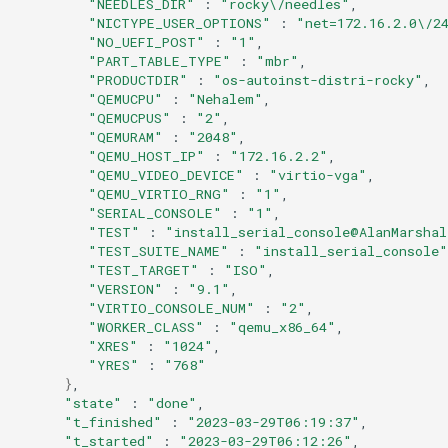
"NEEDLES_DIR"
:
"rocky\/needles"
"NICTYPE_USER_OPTIONS"
:
"net=172.16.2.0\/2
"NO_UEFI_POST"
:
"1"
"PART_TABLE_TYPE"
:
"mbr"
"PRODUCTDIR"
:
"os-autoinst-distri-rocky"
"QEMUCPU"
:
"Nehalem"
"QEMUCPUS"
:
"2"
"QEMURAM"
:
"2048"
"QEMU_HOST_IP"
:
"172.16.2.2"
"QEMU_VIDEO_DEVICE"
:
"virtio-vga"
"QEMU_VIRTIO_RNG"
:
"1"
"SERIAL_CONSOLE"
:
"1"
"TEST"
:
"install_serial_console@AlanMarshal
"TEST_SUITE_NAME"
:
"install_serial_console"
"TEST_TARGET"
:
"ISO"
"VERSION"
:
"9.1"
"VIRTIO_CONSOLE_NUM"
:
"2"
"WORKER_CLASS"
:
"qemu_x86_64"
"XRES"
:
"1024"
"YRES"
:
"768"
}
"state"
:
"done"
"t_finished"
:
"2023-03-29T06:19:37"
"t_started"
:
"2023-03-29T06:12:26"