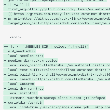
+ [[ -z '' ]]
+ first_arg=https://github.com/rocky-linux/os-autoins
+ [[ https://github.com/rocky-linux/os-autoinst-distr
+ pr_url=https://github.com/rocky-linux/os-autoinst-d
+ target_repo_part=https://github.com/rocky-linux/os-
...<snip>...

++ jq -r '.NEEDLES_DIR | select (.!=null)'
+ old_needledir=
+ local needles_dir=
+ needles_dir=rocky/needles
+ local repo_branch=AlanMarshall/os-autoinst-distri-r
+ local test_suffix=@AlanMarshall/os-autoinst-distri-
+ local build=AlanMarshall/os-autoinst-distri-rocky#1
+ local casedir=https://github.com/AlanMarshall/os-au
+ local GROUP=0
+ local dry_run=true
+ local scriptdir
++ dirname /usr/bin/openqa-clone-custom-git-refspec
+ scriptdir=/usr/bin
+ local 'cmd=true /usr/bin/openqa-clone-job --skip-ch