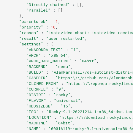
"Directly chained"
:
[]
"Parallel"
:
[]
}
"parents_ok"
:
1
"priority"
:
10
"reason"
:
"isotovideo abort: isotovideo receiv
"result"
:
"user_restarted"
"settings"
:
{
"ANACONDA_TEXT"
:
"1"
"ARCH"
:
"x86_64"
"ARCH_BASE_MACHINE"
:
"64bit"
"BACKEND"
:
"qemu"
"BUILD"
:
"AlanMarshall\/os-autoinst-distri-
"CASEDIR"
:
"https:\/\/github.com\/AlanMarsh
"CLONED_FROM"
:
"https:\/\/openqa.rockylinux
"CURRREL"
:
"9"
"DISTRI"
:
"rocky"
"FLAVOR"
:
"universal"
"HDDSIZEGB"
:
"15"
"ISO"
:
"Rocky-9.1-20221214.1-x86_64-dvd.iso
"LOCATION"
:
"https:\/\/download.rockylinux
"MACHINE"
:
"64bit"
"NAME"
:
"00016119-rocky-9.1-universal-x86_6