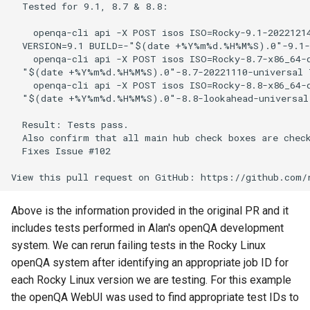
  Tested for 9.1, 8.7 & 8.8:

ISOs
QA:Testcase Packages No
    openqa-cli api -X POST isos ISO=Rocky-9.1-20221214
Insights
Kernel
  VERSION=9.1 BUILD=-"$(date +%Y%m%d.%H%M%S).0"-9.1-2
    openqa-cli api -X POST isos ISO=Rocky-8.7-x86_64-d
  "$(date +%Y%m%d.%H%M%S).0"-8.7-20221110-universal T
QA:Testcase Packages No
Migrating cgroups v1 to v2 on
    openqa-cli api -X POST isos ISO=Rocky-8.8-x86_64-d
RHSM
Rocky Linux
  "$(date +%Y%m%d.%H%M%S).0"-8.8-lookahead-universal 
  Result: Tests pass.

QA:Testcase Application
Mirror Management
  Also confirm that all main hub check boxes are check
Functionality
  Fixes Issue #102

Network
QA:Testcase Artwork and
Assets
Package Management
Above is the information provided in the original PR and it
QA:Testcase GNOME UI
includes tests performed in Alan's openQA development
Proxies
Functionality
system. We can rerun failing tests in the Rocky Linux
openQA system after identifying an appropriate job ID for
Repositories
QA:Testcase Identity
each Rocky Linux version we are testing. For this example
Management
the openQA WebUI was used to find appropriate test IDs to
Security