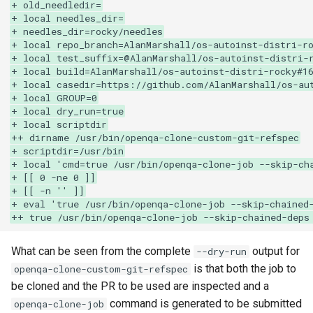
QA:Testcase Vagrant Images
+ old_needledir=
+ local needles_dir=
+ needles_dir=rocky/needles
+ local repo_branch=AlanMarshall/os-autoinst-distri-r
+ local test_suffix=@AlanMarshall/os-autoinst-distri-
+ local build=AlanMarshall/os-autoinst-distri-rocky#1
+ local casedir=https://github.com/AlanMarshall/os-au
+ local GROUP=0
+ local dry_run=true
+ local scriptdir
++ dirname /usr/bin/openqa-clone-custom-git-refspec
+ scriptdir=/usr/bin
+ local 'cmd=true /usr/bin/openqa-clone-job --skip-ch
+ [[ 0 -ne 0 ]]
+ [[ -n '' ]]
+ eval 'true /usr/bin/openqa-clone-job --skip-chained
++ true /usr/bin/openqa-clone-job --skip-chained-deps
What can be seen from the complete
output for
--dry-run
is that both the job to
openqa-clone-custom-git-refspec
be cloned and the PR to be used are inspected and a
command is generated to be submitted
openqa-clone-job