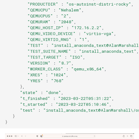
"PRODUCTDIR"
:
"os-autoinst-distri-rocky"
"QEMUCPU"
:
"Nehalem"
"QEMUCPUS"
:
"2"
"QEMURAM"
:
"2048"
"QEMU_HOST_IP"
:
"172.16.2.2"
"QEMU_VIDEO_DEVICE"
:
"virtio-vga"
"QEMU_VIRTIO_RNG"
:
"1"
"TEST"
:
"install_anaconda_text@AlanMarshall
"TEST_SUITE_NAME"
:
"install_anaconda_text"
"TEST_TARGET"
:
"ISO"
"VERSION"
:
"8.7"
"WORKER_CLASS"
:
"qemu_x86_64"
"XRES"
:
"1024"
"YRES"
:
"768"
}
"state"
:
"done"
"t_finished"
:
"2023-03-22T05:31:22"
"t_started"
:
"2023-03-22T05:10:46"
"test"
:
"install_anaconda_text@AlanMarshall\/o
}
}