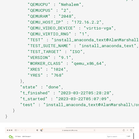
"QEMUCPU"
:
"Nehalem"
"QEMUCPUS"
:
"2"
"QEMURAM"
:
"2048"
"QEMU_HOST_IP"
:
"172.16.2.2"
"QEMU_VIDEO_DEVICE"
:
"virtio-vga"
"QEMU_VIRTIO_RNG"
:
"1"
"TEST"
:
"install_anaconda_text@AlanMarshall
"TEST_SUITE_NAME"
:
"install_anaconda_text"
"TEST_TARGET"
:
"ISO"
"VERSION"
:
"9.1"
"WORKER_CLASS"
:
"qemu_x86_64"
"XRES"
:
"1024"
"YRES"
:
"768"
}
"state"
:
"done"
"t_finished"
:
"2023-03-22T05:28:28"
"t_started"
:
"2023-03-22T05:07:09"
"test"
:
"install_anaconda_text@AlanMarshall\/o
}
}