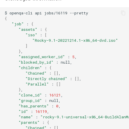
$
openqa-cli
api
jobs/16119
{
"job"
:
{
"assets"
:
{
"iso"
:
[
"Rocky-9.1-20221214.1-x86_64-dvd.iso"
]
}
"assigned_worker_id"
:
5
"blocked_by_id"
:
"children"
:
{
"Chained"
:
[]
"Directly chained"
:
[]
"Parallel"
:
[]
}
"clone_id"
:
16121
"group_id"
:
"has_parents"
:
0
"id"
:
16119
"name"
:
"rocky-9.1-universal-x86_64-BuildAlanM
"parents"
:
{
"Chained"
:
[]