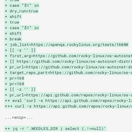
Services
+ case "$1" in
+ dry_run=true
+ shift
QA:Testcase RDP Graphics
+ true
Mode
+ case "$1" in
+ shift
+ break
QA:Testcase Media Repo
+ job_list=https://openqa.rockylinux.org/tests/16080
Compare
+ [[ -z '' ]]
+ first_arg=https://github.com/rocky-linux/os-autoins
+ [[ https://github.com/rocky-linux/os-autoinst-distr
QA:Testcase Storage Volume
+ pr_url=https://github.com/rocky-linux/os-autoinst-d
Resize
+ target_repo_part=https://github.com/rocky-linux/os-
+ pr=168
QA:Testcase Template
+ pr=168
+ [[ -z '' ]]
+ pr_url=https://api.github.com/repos/rocky-linux/os-
QA:Testcase Update Image
++ eval 'curl -s https://api.github.com/repos/rocky-l
+++ curl -s https://api.github.com/repos/rocky-linux/
QA:Testcase VNC Graphics
...<snip>...

Mode
++ jq -r '.NEEDLES_DIR | select (.!=null)'