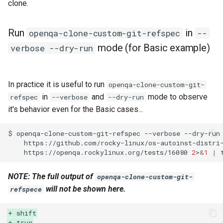
clone.
QA:Testcase Keyboard
Troubleshooting
Layout
Run
in
openqa-clone-custom-git-refspec
--
Virtualization
mode (for Basic example)
verbose --dry-run
QA:Testcase Module Streams
Web
QA:Testcase Multimonitor
In practice it is useful to run
Setup
openqa-clone-custom-git-
in
and
mode to observe
refspec
--verbose
--dry-run
QA:Testcase Basic Package
it's behavior even for the Basic cases...
installs
$
openqa-clone-custom-git-refspec
--verbose
--dry-run
https://github.com/rocky-linux/os-autoinst-distri
QA:Testcase SELinux Errors
https://openqa.rockylinux.org/tests/16080
2
>
&
1
|
on Desktop clients
NOTE: The full output of
openqa-clone-custom-git-
QA:Testcase SELinux Errors
will not be shown here.
refspece
on Server installations
+ shift
QA:Testcase System
+ true