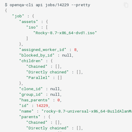
$
openqa-cli
api
jobs/14229
{
"job"
:
{
"assets"
:
{
"iso"
:
[
"Rocky-8.7-x86_64-dvd1.iso"
]
}
"assigned_worker_id"
:
8
"blocked_by_id"
:
"children"
:
{
"Chained"
:
[]
"Directly chained"
:
[]
"Parallel"
:
[]
}
"clone_id"
:
"group_id"
:
"has_parents"
:
0
"id"
:
14229
"name"
:
"rocky-8.7-universal-x86_64-BuildAlanM
"parents"
:
{
"Chained"
:
[]
"Directly chained"
:
[]