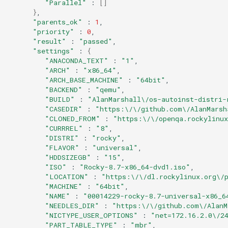
"Parallel"
:
[]
}
"parents_ok"
:
1
"priority"
:
0
"result"
:
"passed"
"settings"
:
{
"ANACONDA_TEXT"
:
"1"
"ARCH"
:
"x86_64"
"ARCH_BASE_MACHINE"
:
"64bit"
"BACKEND"
:
"qemu"
"BUILD"
:
"AlanMarshall\/os-autoinst-distri-
"CASEDIR"
:
"https:\/\/github.com\/AlanMarsh
"CLONED_FROM"
:
"https:\/\/openqa.rockylinux
"CURRREL"
:
"8"
"DISTRI"
:
"rocky"
"FLAVOR"
:
"universal"
"HDDSIZEGB"
:
"15"
"ISO"
:
"Rocky-8.7-x86_64-dvd1.iso"
"LOCATION"
:
"https:\/\/dl.rockylinux.org\/
"MACHINE"
:
"64bit"
"NAME"
:
"00014229-rocky-8.7-universal-x86_6
"NEEDLES_DIR"
:
"https:\/\/github.com\/AlanM
"NICTYPE_USER_OPTIONS"
:
"net=172.16.2.0\/2
"PART_TABLE_TYPE"
:
"mbr"