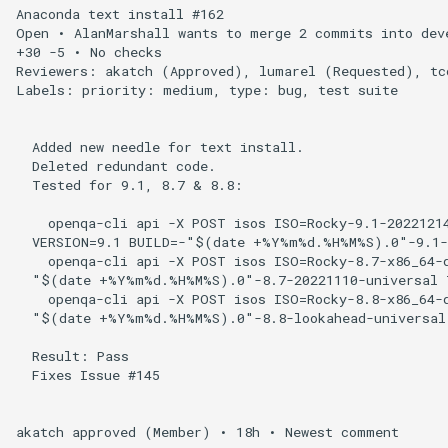
Anaconda text install #162

Open • AlanMarshall wants to merge 2 commits into deve
+30 -5 • No checks

Reviewers: akatch (Approved), lumarel (Requested), tco
Labels: priority: medium, type: bug, test suite

  Added new needle for text install.

  Deleted redundant code.

  Tested for 9.1, 8.7 & 8.8:

    openqa-cli api -X POST isos ISO=Rocky-9.1-20221214
  VERSION=9.1 BUILD=-"$(date +%Y%m%d.%H%M%S).0"-9.1-2
    openqa-cli api -X POST isos ISO=Rocky-8.7-x86_64-d
  "$(date +%Y%m%d.%H%M%S).0"-8.7-20221110-universal T
    openqa-cli api -X POST isos ISO=Rocky-8.8-x86_64-d
  "$(date +%Y%m%d.%H%M%S).0"-8.8-lookahead-universal 
  Result: Pass

  Fixes Issue #145

akatch approved (Member) • 18h • Newest comment
