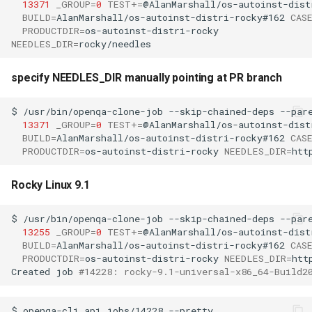
13371
_GROUP
=
0
TEST
+=
@AlanMarshall/os-autoinst-dist
BUILD
=
AlanMarshall/os-autoinst-distri-rocky#162
CAS
PRODUCTDIR
=
NEEDLES_DIR
=
specify NEEDLES_DIR manually pointing at PR branch
$
/usr/bin/openqa-clone-job
--skip-chained-deps
--par
13371
_GROUP
=
0
TEST
+=
@AlanMarshall/os-autoinst-dist
BUILD
=
AlanMarshall/os-autoinst-distri-rocky#162
CAS
PRODUCTDIR
=
os-autoinst-distri-rocky
NEEDLES_DIR
=
Rocky Linux 9.1
$
/usr/bin/openqa-clone-job
--skip-chained-deps
--par
13255
_GROUP
=
0
TEST
+=
@AlanMarshall/os-autoinst-dist
BUILD
=
AlanMarshall/os-autoinst-distri-rocky#162
CAS
PRODUCTDIR
=
os-autoinst-distri-rocky
NEEDLES_DIR
=
htt
Created
job
#14228: rocky-9.1-universal-x86_64-Build2
$
openqa-cli
api
jobs/14228