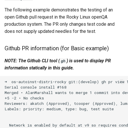
output to point to needles in
Installation
Desktop
Conclusions
Release 8.6
The following example demonstrates the testing of an
the PR
Labor 10: Konfigurieren vo
Part 5.3 Squid
bash — Zeichenketten-Farbe
SSH Certificate Authorities
open Github pull request in the Rocky Linux openQA
kubectl für den Remotezugr
QA:Testcase Media File
DNS
and Key Signing
Release 8.5
production system. The PR only changes test code and
original
Conflicts
Kapitel 6 – Mail-Server
Service `systemd` - Python
does not supply updated needles for the test.
Labor 11: Bereitstellung vo
Editors
Skript
Systemd Units Hardening
Release 8.4
specify NEEDLES_DIR
Pod-Netzwerkrouten
QA:Testcase Media
Part 7. High availability
manually pointing at PR
Repoclosure
Github PR information (for Basic example)
Email
Test der CPU-Kompatibilität
WireGuard VPN
Neuerungen 8
branch
Labo 12: Smoke-Test
NOTE: The Github CLI tool (
) is used to display PR
gh
QA:Testcase Media USB dd
File Sharing Services
torsocks - Routen-Traffic Via
Rocky Linux Summer of D
Rocky Linux 9.1
Labor 13: Aufräumen
information statically in this guide.
Tor/SOCKS5
2024
QA:Testcase Minimal
Filesystems
Rocky Linux 8.7
➜  os-autoinst-distri-rocky git:(develop) gh pr view 1
Installation
Mit Xorriso auf physische
Serial console install #168

CDs/DVDs brennen
Hardware
Merged • AlanMarshall wants to merge 1 commit into dev
References
QA:Testcase Network
+5 -2 • No checks

Attached Storage
Reviewers: akatch (Approved), tcooper (Approved), luma
HPC
Labels: priority: medium, type: bug, test suite

QA:Testcase Packages and
Interoperability
Installer Sources
  Network is enabled by default at v9 so requires cond