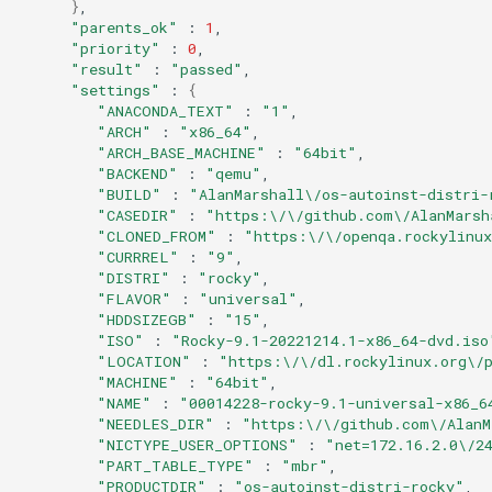
}
"parents_ok"
:
1
"priority"
:
0
"result"
:
"passed"
"settings"
:
{
"ANACONDA_TEXT"
:
"1"
"ARCH"
:
"x86_64"
"ARCH_BASE_MACHINE"
:
"64bit"
"BACKEND"
:
"qemu"
"BUILD"
:
"AlanMarshall\/os-autoinst-distri-
"CASEDIR"
:
"https:\/\/github.com\/AlanMarsh
"CLONED_FROM"
:
"https:\/\/openqa.rockylinux
"CURRREL"
:
"9"
"DISTRI"
:
"rocky"
"FLAVOR"
:
"universal"
"HDDSIZEGB"
:
"15"
"ISO"
:
"Rocky-9.1-20221214.1-x86_64-dvd.iso
"LOCATION"
:
"https:\/\/dl.rockylinux.org\/
"MACHINE"
:
"64bit"
"NAME"
:
"00014228-rocky-9.1-universal-x86_6
"NEEDLES_DIR"
:
"https:\/\/github.com\/AlanM
"NICTYPE_USER_OPTIONS"
:
"net=172.16.2.0\/2
"PART_TABLE_TYPE"
:
"mbr"
"PRODUCTDIR"
:
"os-autoinst-distri-rocky"