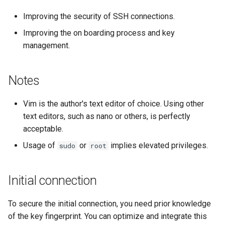
Conclusions
Release 8.6
Improving the security of SSH connections.
Labor 10: Konfigurieren vo
Part 5.3 Squid
bash — Zeichenketten-Farbe
Improving the on boarding process and key
kubectl für den Remotezugr
Release 8.5
management.
Kapitel 6 – Mail-Server
Service `systemd` - Python
Labor 11: Bereitstellung vo
Skript
Release 8.4
Pod-Netzwerkrouten
Part 7. High availability
Notes
Test der CPU-Kompatibilität
Neuerungen 8
Labo 12: Smoke-Test
Vim is the author's text editor of choice. Using other
torsocks - Routen-Traffic Via
Rocky Linux Summer of D
text editors, such as nano or others, is perfectly
Labor 13: Aufräumen
Tor/SOCKS5
2024
acceptable.
Usage of
or
implies elevated privileges.
Mit Xorriso auf physische
sudo
root
CDs/DVDs brennen
Initial connection
To secure the initial connection, you need prior knowledge
of the key fingerprint. You can optimize and integrate this