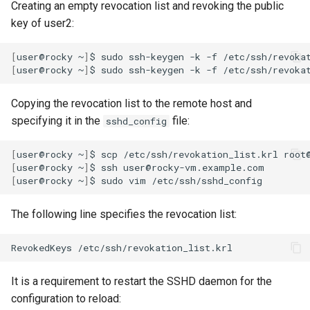
Creating an empty revocation list and revoking the public
key of user2:
[
user@rocky
~
]
$
sudo
ssh-keygen
-k
-f
[
user@rocky
~
]
$
sudo
ssh-keygen
-k
-f
/etc/ssh/revoka
Copying the revocation list to the remote host and
specifying it in the
file:
sshd_config
[
user@rocky
~
]
$
scp
/etc/ssh/revokation_list.krl
[
user@rocky
~
]
$
ssh
[
user@rocky
~
]
$
sudo
vim
The following line specifies the revocation list:
RevokedKeys
It is a requirement to restart the SSHD daemon for the
configuration to reload: