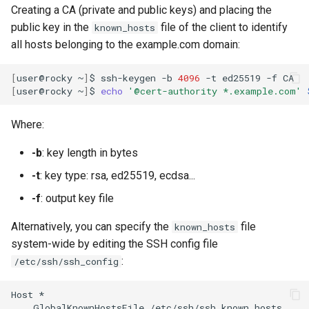
Creating a CA (private and public keys) and placing the
public key in the
file of the client to identify
known_hosts
all hosts belonging to the example.com domain:
[
user@rocky
~
]
$
ssh-keygen
-b
4096
-t
ed25519
-f
[
user@rocky
~
]
$
echo
'@cert-authority *.example.com'
Where:
-b
: key length in bytes
-t
: key type: rsa, ed25519, ecdsa...
-f
: output key file
Alternatively, you can specify the
file
known_hosts
system-wide by editing the SSH config file
:
/etc/ssh/ssh_config
Host
GlobalKnownHostsFile