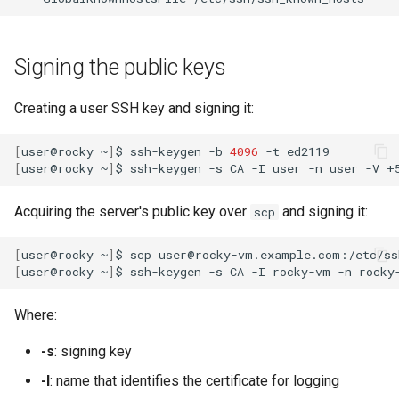
Signing the public keys
Creating a user SSH key and signing it:
[
user@rocky
~
]
$
ssh-keygen
-b
4096
-t
[
user@rocky
~
]
$
ssh-keygen
-s
CA
-I
user
-n
user
-V
+
Acquiring the server's public key over
and signing it:
scp
[
user@rocky
~
]
$
scp
user@rocky-vm.example.com:/etc/ss
[
user@rocky
~
]
$
ssh-keygen
-s
CA
-I
rocky-vm
-n
rocky
Where:
-s
: signing key
-I
: name that identifies the certificate for logging