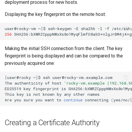
deployment process for new hosts.
Displaying the key fingerprint on the remote host:
user@rocky-vm
~
]
$
ssh-keygen
-E
sha256
-l
-f
/etc/ssh
256
SHA256:bXWRZCpppNWxXs8o1MyqFlmfO8aSG+nlgJrBM4j4+g
Making the initial SSH connection from the client. The key
fingerprint is being displayed and can be compared to the
previously acquired one:
[
user@rocky
~
]
$
ssh
user@rocky-vm.example.com

The
authenticity
of
host
'rocky-vm.example (192.168.5
ED25519
key
fingerprint
is
SHA256:bXWRZCpppNWxXs8o1Myq
This
key
is
not
known
by
any
other
names

Are
you
sure
you
want
to
continue
connecting
(
yes/no/
Creating a Certificate Authority