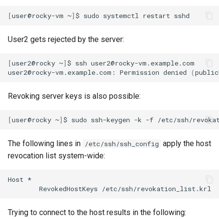
[
user@rocky-vm
~
]
$
sudo
systemctl
restart
User2 gets rejected by the server:
[
user2@rocky
~
]
$
ssh
user2@rocky-vm.example.com

user2@rocky-vm.example.com:
Permission
denied
(
public
Revoking server keys is also possible:
[
user@rocky
~
]
$
sudo
ssh-keygen
-k
-f
/etc/ssh/revoka
The following lines in
apply the host
/etc/ssh/ssh_config
revocation list system-wide:
Host
RevokedHostKeys
Trying to connect to the host results in the following: