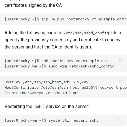
certificates signed by the CA:
[
user@rocky
~
]
$
scp
CA.pub
Adding the following lines to
file to
/etc/ssh/sshd_config
specify the previously copied key and certificate to use by
the server and trust the CA to identify users:
[
user@rocky
~
]
$
ssh
[
user@rocky-vm
~
]
$
sudo
vim
HostKey
/etc/ssh/ssh_host_ed25519_key

HostCertificate
/etc/ssh/ssh_host_ed25519_key-cert.pub

TrustedUserCAKeys
Restarting the
service on the server:
sshd
[
user@rocky-vm
~
]
$
systemctl
restart