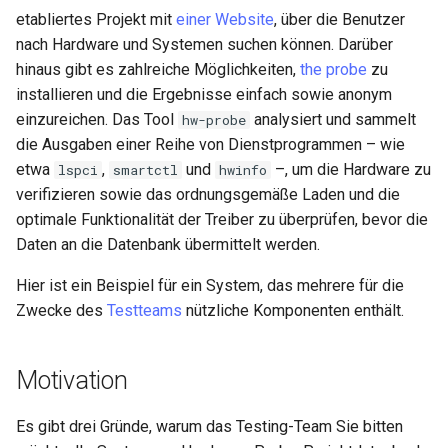
Installation
etabliertes Projekt mit
einer Website
, über die Benutzer
Desktop
Conclusions
Release 8.6
Labor 10: Konfigurieren vo
nach Hardware und Systemen suchen können. Darüber
Part 5.3 Squid
bash — Zeichenketten-Farbe
SSH Certificate Authorities
kubectl für den Remotezugr
QA:Testcase Media File
hinaus gibt es zahlreiche Möglichkeiten,
the probe
zu
DNS
and Key Signing
Release 8.5
Conflicts
Kapitel 6 – Mail-Server
installieren und die Ergebnisse einfach sowie anonym
Service `systemd` - Python
Labor 11: Bereitstellung vo
Editors
Skript
einzureichen. Das Tool
analysiert und sammelt
Systemd Units Hardening
hw-probe
Release 8.4
Pod-Netzwerkrouten
QA:Testcase Media
Part 7. High availability
die Ausgaben einer Reihe von Dienstprogrammen – wie
Repoclosure
Email
Test der CPU-Kompatibilität
WireGuard VPN
etwa
,
und
–, um die Hardware zu
lspci
smartctl
hwinfo
Neuerungen 8
Labo 12: Smoke-Test
verifizieren sowie das ordnungsgemäße Laden und die
QA:Testcase Media USB dd
File Sharing Services
torsocks - Routen-Traffic Via
optimale Funktionalität der Treiber zu überprüfen, bevor die
Rocky Linux Summer of D
Labor 13: Aufräumen
Tor/SOCKS5
2024
Daten an die Datenbank übermittelt werden.
QA:Testcase Minimal
Filesystems
Hier ist ein Beispiel für ein System, das mehrere für die
Installation
Mit Xorriso auf physische
Zwecke des
Testteams
nützliche Komponenten enthält.
CDs/DVDs brennen
Hardware
QA:Testcase Network
Attached Storage
HPC
Motivation
QA:Testcase Packages and
Interoperability
Es gibt drei Gründe, warum das Testing-Team Sie bitten
Installer Sources