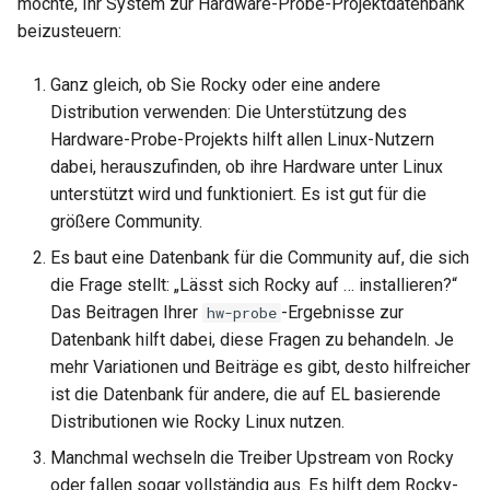
möchte, Ihr System zur Hardware-Probe-Projektdatenbank
ISOs
beizusteuern:
QA:Testcase Packages No
Insights
Kernel
Ganz gleich, ob Sie Rocky oder eine andere
Distribution verwenden: Die Unterstützung des
QA:Testcase Packages No
Migrating cgroups v1 to v2 on
Hardware-Probe-Projekts hilft allen Linux-Nutzern
RHSM
Rocky Linux
dabei, herauszufinden, ob ihre Hardware unter Linux
unterstützt wird und funktioniert. Es ist gut für die
QA:Testcase Application
Mirror Management
größere Community.
Functionality
Network
Es baut eine Datenbank für die Community auf, die sich
QA:Testcase Artwork and
die Frage stellt: „Lässt sich Rocky auf … installieren?“
Assets
Package Management
Das Beitragen Ihrer
-Ergebnisse zur
hw-probe
Datenbank hilft dabei, diese Fragen zu behandeln. Je
QA:Testcase GNOME UI
Proxies
mehr Variationen und Beiträge es gibt, desto hilfreicher
Functionality
ist die Datenbank für andere, die auf EL basierende
Repositories
Distributionen wie Rocky Linux nutzen.
QA:Testcase Identity
Manchmal wechseln die Treiber Upstream von Rocky
Management
Security
oder fallen sogar vollständig aus. Es hilft dem Rocky-