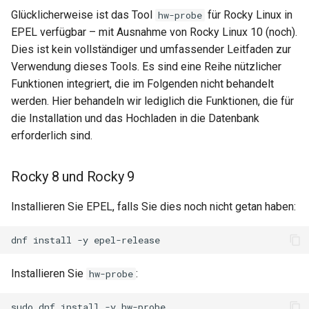
Services
Glücklicherweise ist das Tool
für Rocky Linux in
hw-probe
EPEL verfügbar – mit Ausnahme von Rocky Linux 10 (noch).
QA:Testcase RDP Graphics
Dies ist kein vollständiger und umfassender Leitfaden zur
Mode
Verwendung dieses Tools. Es sind eine Reihe nützlicher
Funktionen integriert, die im Folgenden nicht behandelt
QA:Testcase Media Repo
werden. Hier behandeln wir lediglich die Funktionen, die für
Compare
die Installation und das Hochladen in die Datenbank
erforderlich sind.
QA:Testcase Storage Volume
Resize
Rocky 8 und Rocky 9
QA:Testcase Template
Installieren Sie EPEL, falls Sie dies noch nicht getan haben:
QA:Testcase Update Image
dnf
install
-y
QA:Testcase VNC Graphics
Installieren Sie
:
hw-probe
Mode
sudo
dnf
install
-y