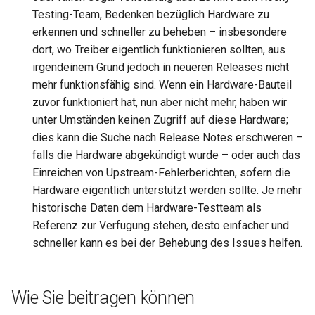
Testing-Team, Bedenken bezüglich Hardware zu
QA:Testcase Keyboard
Troubleshooting
erkennen und schneller zu beheben – insbesondere
Layout
dort, wo Treiber eigentlich funktionieren sollten, aus
Virtualization
irgendeinem Grund jedoch in neueren Releases nicht
QA:Testcase Module Streams
mehr funktionsfähig sind. Wenn ein Hardware-Bauteil
Web
zuvor funktioniert hat, nun aber nicht mehr, haben wir
QA:Testcase Multimonitor
Setup
unter Umständen keinen Zugriff auf diese Hardware;
dies kann die Suche nach Release Notes erschweren –
QA:Testcase Basic Package
falls die Hardware abgekündigt wurde – oder auch das
installs
Einreichen von Upstream-Fehlerberichten, sofern die
Hardware eigentlich unterstützt werden sollte. Je mehr
QA:Testcase SELinux Errors
historische Daten dem Hardware-Testteam als
on Desktop clients
Referenz zur Verfügung stehen, desto einfacher und
schneller kann es bei der Behebung des Issues helfen.
QA:Testcase SELinux Errors
on Server installations
Wie Sie beitragen können
QA:Testcase System