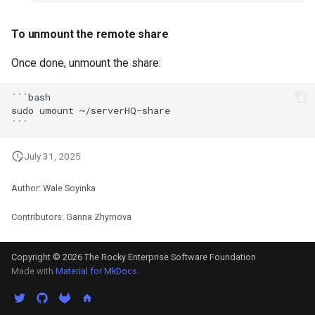
To unmount the remote share
Once done, unmount the share:
```bash

sudo umount ~/serverHQ-share

July 31, 2025
Author: Wale Soyinka
Contributors: Ganna Zhyrnova
Copyright © 2026 The Rocky Enterprise Software Foundation
Made with
Material for MkDocs