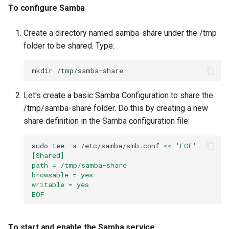
ISOs
To configure Samba
To create a new group for
Samba user
Kernel
Create a directory named samba-share under the /tmp
folder to be shared. Type:
To configure valid users in
Migrating cgroups v1 to v2 on
Samba configuration
Rocky Linux
mkdir
Exercise 6
Mirror Management
Let's create a basic Samba Configuration to share the
/tmp/samba-share folder. Do this by creating a new
To set up Samba client on
Network
share definition in the Samba configuration file:
serverXY
Package Management
sudo
tee
-a
/etc/samba/smb.conf
<< 'EOF'
To mount the Samba Share
[Shared]
path = /tmp/samba-share
from serverHQ
Proxies
browsable = yes
writable = yes
To verify and access the
EOF
Repositories
mounted share
Security
To start and enable the Samba service