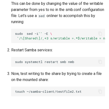
This can be done by changing the value of the writable
parameter from yes to no in the smb.conf configuration
file. Let's use a
onliner to accomplish this by
sed
running:
sudo
sed
-i
''
-E
\
'/\[Shared\]/,+3 s/writable =.*$/writable = no/
Restart Samba services:
sudo
systemctl
restart
smb
Now, test writing to the share by trying to create a file
on the mounted share:
touch