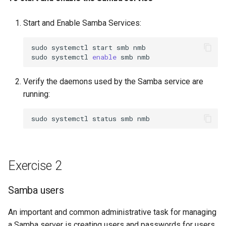
To unmount the remote
share
Troubleshooting
Start and Enable Samba Services:
Virtualization
sudo
systemctl
start
smb
nmb

sudo
systemctl
enable
smb
Web
Verify the daemons used by the Samba service are
running:
sudo
systemctl
status
smb
Exercise 2
Samba users
An important and common administrative task for managing
a Samba server is creating users and passwords for users