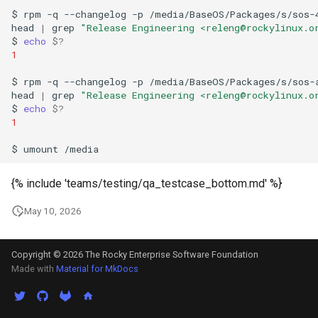
$
rpm
-q
--changelog
-p
/media/BaseOS/Packages/s/sos-
head
|
grep
"Release Engineering <releng@rockylinux.o
$
echo
$?
1
$
rpm
-q
--changelog
-p
/media/BaseOS/Packages/s/sos-
head
|
grep
"Release Engineering <releng@rockylinux.o
$
echo
$?
1
$
umount
{% include 'teams/testing/qa_testcase_bottom.md' %}
May 10, 2026
Copyright © 2026 The Rocky Enterprise Software Foundation
Made with
Material for MkDocs