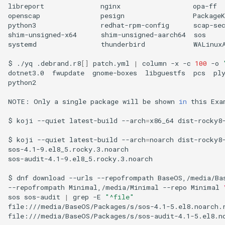
libreport
nginx
opa-ff
openscap
pesign
PackageK
python3
redhat-rpm-config
scap-se
shim-unsigned-x64
shim-unsigned-aarch64
sos
systemd
thunderbird
WALinuxA
$
./yq
.debrand.r8
[]
patch.yml
|
column
-x
-c
100
-o
dotnet3.0
fwupdate
gnome-boxes
libguestfs
pcs
ply
python2

NOTE:
Only
a
single
package
will
be
shown
in
this
Exa
$
koji
--quiet
latest-build
--arch
=
x86_64
dist-rocky8
$
koji
--quiet
latest-build
--arch
=
noarch
dist-rocky8
sos-4.1-9.el8_5.rocky.3.noarch

sos-audit-4.1-9.el8_5.rocky.3.noarch

$
dnf
download
--urls
--repofrompath
BaseOS,/media/Ba
--repofrompath
Minimal,/media/Minimal
--repo
Minimal
sos
sos-audit
|
grep
-E
"^file"
file:///media/BaseOS/Packages/s/sos-4.1-5.el8.noarch.r
file:///media/BaseOS/Packages/s/sos-audit-4.1-5.el8.no