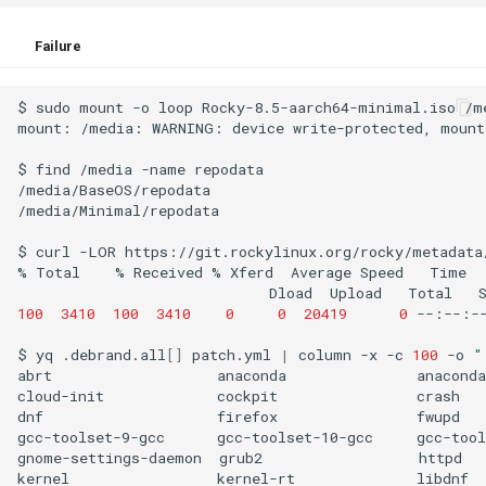
Failure
$
sudo
mount
-o
loop
Rocky-8.5-aarch64-minimal.iso
/m
mount:
/media:
WARNING:
device
write-protected,
mount
$
find
/media
-name
repodata

/media/BaseOS/repodata

/media/Minimal/repodata

$
curl
-LOR
https://git.rockylinux.org/rocky/metadata
%
Total
%
Received
%
Xferd
Average
Speed
Time
Dload
Upload
Total
100
3410
100
3410
0
0
20419
0
--:--:-
$
yq
.debrand.all
[]
patch.yml
|
column
-x
-c
100
-o
"
abrt
anaconda
anaconda
cloud-init
cockpit
crash
dnf
firefox
fwupd
gcc-toolset-9-gcc
gcc-toolset-10-gcc
gcc-tool
gnome-settings-daemon
grub2
httpd
kernel
kernel-rt
libdnf