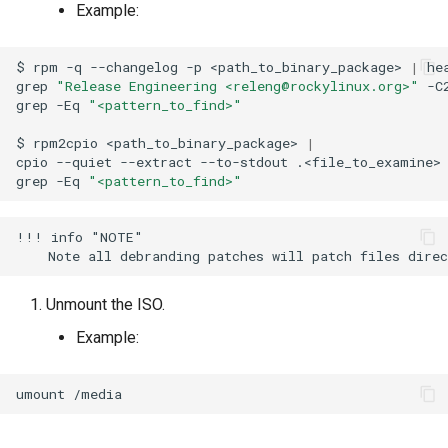
Example:
$
rpm
-q
--changelog
-p
<path_to_binary_package>
|
he
grep
"Release Engineering <releng@rockylinux.org>"
-C
grep
-Eq
"<pattern_to_find>"
$
rpm2cpio
<path_to_binary_package>
|
cpio
--quiet
--extract
--to-stdout
.<file_to_examine>
grep
-Eq
"<pattern_to_find>"
!!! info "NOTE"

Unmount the ISO.
Example:
umount