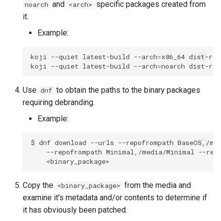
and
specific packages created from
noarch
<arch>
Troubleshooting
it.
Example:
Virtualization
koji
--quiet
latest-build
--arch
=
x86_64
dist-roc
Web
koji
--quiet
latest-build
--arch
=
noarch
dist-roc
Use
to obtain the paths to the binary packages
dnf
requiring debranding.
Example:
$
dnf
download
--urls
--repofrompath
BaseOS,/me
--repofrompath
Minimal,/media/Minimal
--rep
Copy the
from the media and
<binary_package>
examine it's metadata and/or contents to determine if
it has obviously been patched.