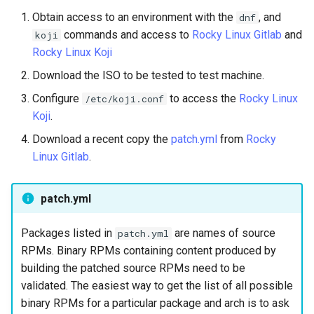
Desktop
Conclusions
Release 8.6
Obtain access to an environment with the
, and
dnf
Labor 10: Konfigurieren vo
Part 5.3 Squid
bash — Zeichenketten-Farbe
SSH Certificate Authorities
commands and access to
Rocky Linux Gitlab
and
koji
kubectl für den Remotezugr
DNS
and Key Signing
Release 8.5
Rocky Linux Koji
Kapitel 6 – Mail-Server
Service `systemd` - Python
Download the ISO to be tested to test machine.
Labor 11: Bereitstellung vo
Editors
Skript
Systemd Units Hardening
Release 8.4
Pod-Netzwerkrouten
Configure
to access the
Rocky Linux
/etc/koji.conf
Part 7. High availability
Koji
.
Email
Test der CPU-Kompatibilität
WireGuard VPN
Neuerungen 8
Labo 12: Smoke-Test
Download a recent copy the
patch.yml
from
Rocky
File Sharing Services
torsocks - Routen-Traffic Via
Rocky Linux Summer of D
Linux Gitlab
.
Labor 13: Aufräumen
Tor/SOCKS5
2024
Filesystems
patch.yml
Mit Xorriso auf physische
CDs/DVDs brennen
Hardware
Packages listed in
are names of source
patch.yml
RPMs. Binary RPMs containing content produced by
HPC
building the patched source RPMs need to be
validated. The easiest way to get the list of all possible
Interoperability
binary RPMs for a particular package and arch is to ask