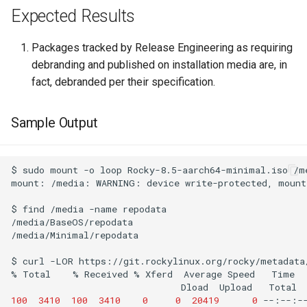
Expected Results
Packages tracked by Release Engineering as requiring
debranding and published on installation media are, in
fact, debranded per their specification.
Sample Output
$
sudo
mount
-o
loop
Rocky-8.5-aarch64-minimal.iso
/m
mount:
/media:
WARNING:
device
write-protected,
mount
$
find
/media
-name
repodata

/media/BaseOS/repodata

/media/Minimal/repodata

$
curl
-LOR
https://git.rockylinux.org/rocky/metadata
%
Total
%
Received
%
Xferd
Average
Speed
Time
Dload
Upload
Total
100
3410
100
3410
0
0
20419
0
--:--:-