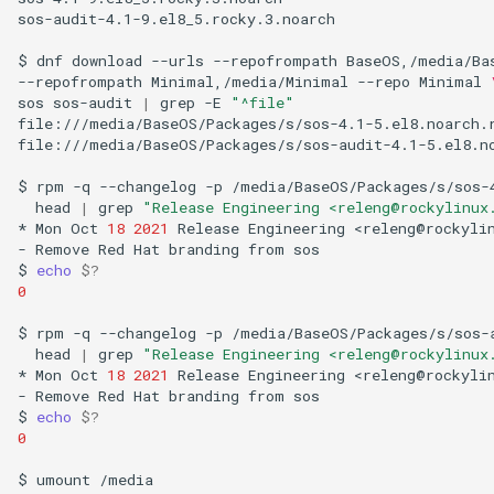
sos-audit-4.1-9.el8_5.rocky.3.noarch

$
dnf
download
--urls
--repofrompath
BaseOS,/media/Ba
--repofrompath
Minimal,/media/Minimal
--repo
Minimal
sos
sos-audit
|
grep
-E
"^file"
file:///media/BaseOS/Packages/s/sos-4.1-5.el8.noarch.r
file:///media/BaseOS/Packages/s/sos-audit-4.1-5.el8.no
$
rpm
-q
--changelog
-p
/media/BaseOS/Packages/s/sos-
head
|
grep
"Release Engineering <releng@rockylinux
*
Mon
Oct
18
2021
Release
Engineering
<releng@rockyli
-
Remove
Red
Hat
branding
from
sos

$
echo
$?
0
$
rpm
-q
--changelog
-p
/media/BaseOS/Packages/s/sos-
head
|
grep
"Release Engineering <releng@rockylinux
*
Mon
Oct
18
2021
Release
Engineering
<releng@rockyli
-
Remove
Red
Hat
branding
from
sos

$
echo
$?
0
$
umount