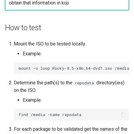
obtain that information in koji.
ISOs
Kernel
How to test
Migrating cgroups v1 to v2 on
Rocky Linux
Mount the ISO to be tested locally.
Example:
Mirror Management
mount
-o
loop
Rocky-8.5-x86_64-dvd1.iso
Network
Determine the path(s) to the
directory(ies)
repodata
Package Management
on the ISO.
Proxies
Example:
Repositories
find
/media
-name
Security
For each package to be validated get the names of the