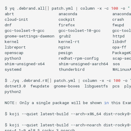
$
yq
.debrand.all
[]
patch.yml
|
column
-x
-c
100
-o
"
abrt
anaconda
anaconda
cloud-init
cockpit
crash
dnf
firefox
fwupd
gcc-toolset-9-gcc
gcc-toolset-10-gcc
gcc-tool
gnome-settings-daemon
grub2
httpd
kernel
kernel-rt
libdnf
libreport
nginx
opa-ff
openscap
pesign
PackageK
python3
redhat-rpm-config
scap-se
shim-unsigned-x64
shim-unsigned-aarch64
sos
systemd
thunderbird
WALinuxA
$
./yq
.debrand.r8
[]
patch.yml
|
column
-x
-c
100
-o
dotnet3.0
fwupdate
gnome-boxes
libguestfs
pcs
ply
python2

NOTE:
Only
a
single
package
will
be
shown
in
this
Exa
$
koji
--quiet
latest-build
--arch
=
x86_64
dist-rocky8
$
koji
--quiet
latest-build
--arch
=
noarch
dist-rocky8
sos-4.1-9.el8_5.rocky.3.noarch
