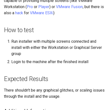
capable of providing multiple screens (like VMware
Desktop
Conclusions
Release 8.6
Workstation (
Pro
or
Player
) or
VMware Fusion
, but there is
Labor 10: Konfigurieren vo
Part 5.3 Squid
bash — Zeichenketten-Farbe
SSH Certificate Authorities
also a
hack
for
VMware ESXi
)
kubectl für den Remotezugr
DNS
and Key Signing
Release 8.5
Kapitel 6 – Mail-Server
Service `systemd` - Python
Labor 11: Bereitstellung vo
How to test
Editors
Skript
Systemd Units Hardening
Release 8.4
Pod-Netzwerkrouten
Part 7. High availability
Email
Test der CPU-Kompatibilität
Run installer with multiple screens connected and
WireGuard VPN
Neuerungen 8
Labo 12: Smoke-Test
install with either the Workstation or Graphical Server
File Sharing Services
torsocks - Routen-Traffic Via
group
Rocky Linux Summer of D
Labor 13: Aufräumen
Tor/SOCKS5
2024
Login to the machine after the finished install
Filesystems
Mit Xorriso auf physische
CDs/DVDs brennen
Hardware
Expected Results
HPC
There shouldn't be any graphical glitches, or scaling issues
through the install and the usage.
Interoperability