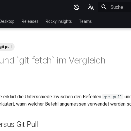
Suche wird in
English
Desktop
Releases
Rocky Insights
Teams
Ukrainian
Deutsch
git pull
Français
` und `git fetch` im Vergleich
Español
Italian
日本語
한국어
 erklärt die Unterschiede zwischen den Befehlen
un
git pull
läutert, wann welcher Befehl angemessen verwendet werden sol
简体中文
rsus Git Pull