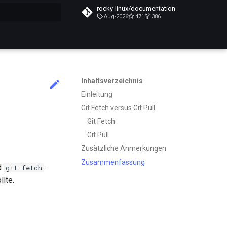
rocky-linux/documentation
Aug-2026
471
386
itialisiert
Inhaltsverzeichnis
Einleitung
Git Fetch versus Git Pull
Git Fetch
Git Pull
Zusätzliche Anmerkungen
Zusammenfassung
d
.
git fetch
lte.