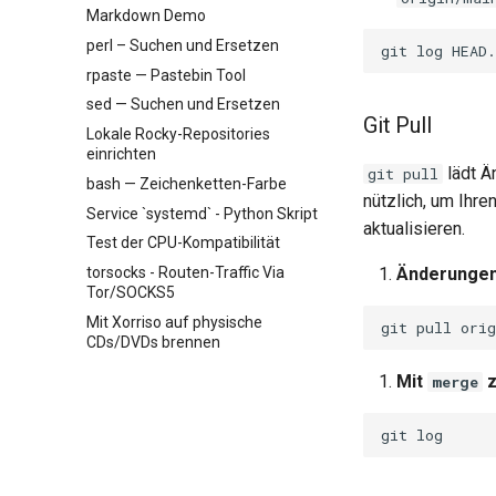
Markdown Demo
perl – Suchen und Ersetzen
git
log
rpaste — Pastebin Tool
sed — Suchen und Ersetzen
Git Pull
Lokale Rocky-Repositories
einrichten
lädt Ä
git pull
bash — Zeichenketten-Farbe
nützlich, um Ihr
Service `systemd` - Python Skript
aktualisieren.
Test der CPU-Kompatibilität
torsocks - Routen-Traffic Via
Änderungen
Tor/SOCKS5
Mit Xorriso auf physische
git
pull
orig
CDs/DVDs brennen
Mit
z
merge
git