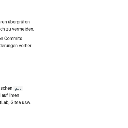
ren überprüfen
nch zu vermeiden.
ten Commits
nderungen vorher
wischen
git
 auf Ihren
tLab, Gitea usw.