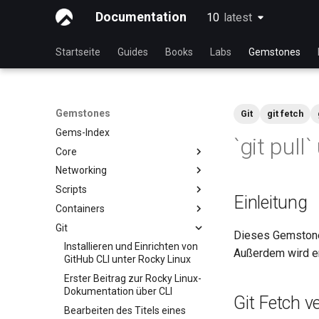
Documentation
10
latest
latest
Startseite
Guides
Books
Labs
Gemstones
Gemstones
Git
git fetch
Gems-Index
`git pull
Core
Networking
Anzeige der laufenden Kernel-
Konfiguration
Scripts
iftop - Echtzeit-
Einleitung
Bandbreitenstatistik pro
Containers
NoSleep.sh – Ein einfaches
Verbindung
Konfigurationsskript
Git
Docker — Engine-Installation
mtr — Netzwerk-Diagnose
Dieses Gemstone
bash - Script Vorlage
Podman
Installieren und Einrichten von
Außerdem wird er
NetworkManager
GitHub CLI unter Rocky Linux
nload — Bandbreitenstatistik
Erster Beitrag zur Rocky Linux-
nmcli — Autoconnect
Dokumentation über CLI
Git Fetch ve
nmtui — Netzwerk-
Bearbeiten des Titels eines