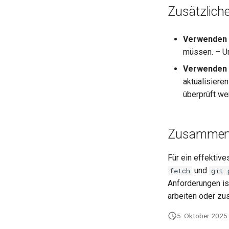
Zusätzlic
Verwenden
müssen. – Um
Verwenden
aktualisiere
überprüft w
Zusammen
Für ein effektiv
und
fetch
git 
Anforderungen is
arbeiten oder z
5. Oktober 2025