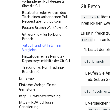
Management-Tool
vorhandenen Pull Requests
Git Fetch
über die CLI
Bearbeiten oder Ändern des
lädt 
Titels eines vorhandenen Pull
git fetch
Request über github.com
Ihren lokalen Zwe
Feature Branch Workflow in Git
Es ist hilfreich 
Git-Workflow für Fork und
Branch
in Ihren 
merge
`git pull` und `git fetch` im
Listet den a
Vergleich
Hinzufügen eines Remote-
Repositorys mithilfe der Git-CLI
git
Tracking- vs. Non-Tracking-
Branch in Git
Rufen Sie Ä
Dnf swap
ab. Geben Si
Einfache Vorlage für ein
Gemstone
git
fetch
ori
htop — Prozessverwaltung
https — RSA-Schlüssel
Vergleichen
Generierung
origin/mai