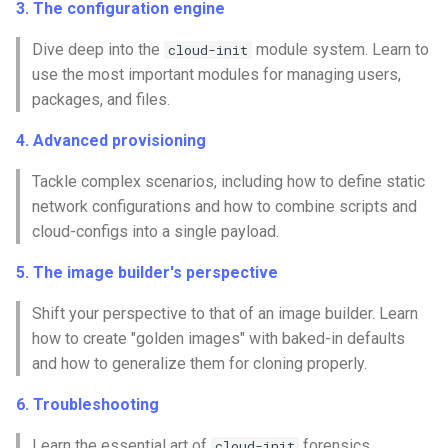
3. The configuration engine
Conclusions
Release 8.6
Labor 10: Konfigurieren vo
Part 5.3 Squid
SSH Certificate Authorities
bash — Zeichenketten-Farbe
Dive deep into the
module system. Learn to
cloud-init
kubectl für den Remotezugr
and Key Signing
Release 8.5
use the most important modules for managing users,
Kapitel 6 – Mail-Server
Service `systemd` - Python
packages, and files.
Labor 11: Bereitstellung vo
Systemd Units Hardening
Skript
Release 8.4
Pod-Netzwerkrouten
4. Advanced provisioning
Part 7. High availability
WireGuard VPN
Test der CPU-Kompatibilität
Neuerungen 8
Tackle complex scenarios, including how to define static
Labo 12: Smoke-Test
network configurations and how to combine scripts and
torsocks - Routen-Traffic Via
Rocky Linux Summer of D
cloud-configs into a single payload.
Labor 13: Aufräumen
Tor/SOCKS5
2024
5. The image builder's perspective
Mit Xorriso auf physische
Shift your perspective to that of an image builder. Learn
CDs/DVDs brennen
how to create "golden images" with baked-in defaults
and how to generalize them for cloning properly.
6. Troubleshooting
Learn the essential art of
forensics.
cloud-init