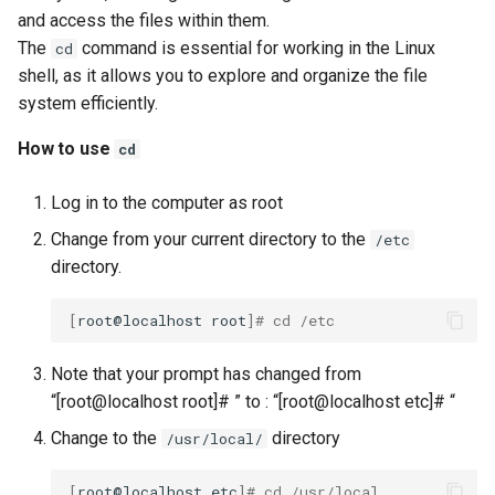
files together
ISOs
and access the files within them.
The
command is essential for working in the Linux
cd
10. Transferring files with
Kernel
shell, as it allows you to explore and organize the file
ftp
system efficiently.
Migrating cgroups v1 to v2 on
How to use
How to use ftp
cd
Rocky Linux
Log in to the computer as root
11. Using redirection
Mirror Management
Change from your current directory to the
/etc
How to use redirection
Network
directory.
Using redirection to
Package Management
[
root@localhost
root
]
# cd /etc
suppress the output of a
command
Proxies
Note that your prompt has changed from
“[root@localhost root]# ” to : “[root@localhost etc]# “
12. Deleting files with rm
Repositories
Change to the
directory
/usr/local/
How to use rm
Security
[
root@localhost
etc
]
# cd /usr/local