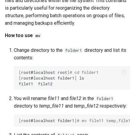
files and directories within the file system. This command
is particularly useful for reorganizing the directory
structure, performing batch operations on groups of files,
and managing backups efficiently.
How too use
mv
Change directory to the
directory and list its
folder1
contents:
[
root@localhost
root
]
# cd folder1
[
root@localhost
folder1
]
ls

file11
You will rename
file11
and
file12
in the
folder1
directory to
temp_file11
and
temp_file12
respectively:
[
root@localhost
folder1
]
# mv file11 temp_file11