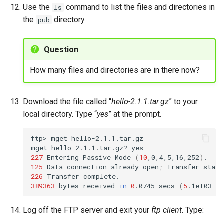
Use the
command to list the files and directories in
ls
the
directory
pub
Question
How many files and directories are in there now?
Download the file called “
hello-2.1.1.tar.gz
” to your
local directory. Type “
yes
” at the prompt.
ftp>
mget
hello-2.1.1.tar.gz

mget
hello-2.1.1.tar.gz?
227
Entering
Passive
Mode
(
10
,0,4,5,16,252
)
125
Data
connection
already
open
;
Transfer
226
Transfer
389363
bytes
received
in
0
.0745
secs
(
5
.1e+03
Kb
Log off the FTP server and exit your
ftp client
. Type: