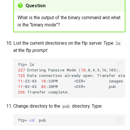
Question
What is the output of the binary command and what
is the "binary mode"?
List the current directories on the ftp server. Type
ls
at the
ftp prompt
:
ftp>
227
Entering
Passive
Mode
(
10
,0,4,5,16,103
)
125
Data
connection
already
open
;
Transfer
11
-23-43
10
:23PM
<DIR>
11
-02-43
02
:20PM
<DIR>
226
Transfer
Change directory to the
directory. Type:
pub
ftp>
cd