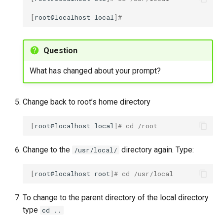
13. Learning vi
Troubleshooting
[
root@localhost
local
]
#
To learn vi
Virtualization
Question
14. Searching files with find
Web
What has changed about your prompt?
and locate
find
Change back to root’s home directory
How to use find
[
root@localhost
local
]
# cd /root
locate
Change to the
directory again. Type:
/usr/local/
How to use locate
[
root@localhost
root
]
# cd /usr/local
To change to the parent directory of the local directory
type
cd ..