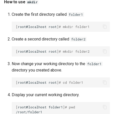
How to use
mkdir
Create the first directory called
folder1
[
root@localhost
root
]
# mkdir folder1
Create a second directory called
folder2
[
root@localhost
root
]
# mkdir folder2
Now change your working directory to the
folder1
directory you created above.
[
root@localhost
root
]
# cd folder1
Display your current working directory.
[
root@localhost
folder1
]
# pwd