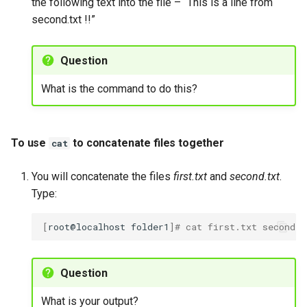
the following text into the file – “This is a line from
second.txt !!”
Question
What is the command to do this?
To use
to concatenate files together
cat
You will concatenate the files
first.txt
and
second.txt
.
Type:
[
root@localhost
folder1
]
# cat first.txt second.t
Question
What is your output?