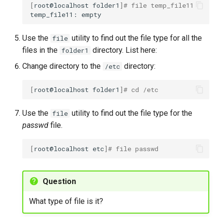
[
root@localhost
folder1
]
# file temp_file11
temp_file11:
Use the
utility to find out the file type for all the
file
files in the
directory. List here:
folder1
Change directory to the
directory:
/etc
[
root@localhost
folder1
]
# cd /etc
Use the
utility to find out the file type for the
file
passwd
file.
[
root@localhost
etc
]
# file passwd
Question
What type of file is it?