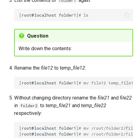
List the contents of
again.
folder1
[
root@localhost
folder1
]
# ls
Question
Write down the contents:
Rename the
file12
to
temp_file12
:
[
root@localhost
folder1
]
# mv file12 temp_file12
Without changing directory rename the
file21
and
file22
in
to
temp_file21
and
temp_file22
folder2
respectively:
[
root@localhost
folder1
]
# mv /root/folder2/file2
[
root@localhost
folder1
]
# mv /root/folder2/file2