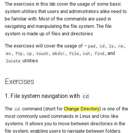
The exercises in this lab cover the usage of some basic
Desktop
Conclusions
Release 8.6
system utilities that users and administrators alike need to
Labor 10: Konfigurieren von
Part 5.3 Squid
bash — Zeichenketten-Farbe
How too use mv
SSH Certificate Authorities
be familiar with. Most of the commands are used in
kubectl für den Remotezugriff
DNS
and Key Signing
Release 8.5
navigating and manipulating the file system. The file
Kapitel 6 – Mail-Server
Service `systemd` - Python
7. Copying files with cp
system is made up of files and directories.
Labor 11: Bereitstellung von
Editors
Skript
Systemd Units Hardening
Release 8.4
Pod-Netzwerkrouten
Part 7. High availability
How to use cp
The exercises will cover the usage of –
,
,
,
,
pwd
cd
ls
rm
Email
Test der CPU-Kompatibilität
WireGuard VPN
Neuerungen 8
,
,
,
,
,
,
,
, and
mv
ftp
cp
touch
mkdir
file
cat
find
Labo 12: Smoke-Test
8. Determining the file type
utilities.
locate
File Sharing Services
torsocks - Routen-Traffic Via
with file
Rocky Linux Summer of D
Labor 13: Aufräumen
Tor/SOCKS5
2024
Filesystems
How to use file
Exercises
Mit Xorriso auf physische
CDs/DVDs brennen
Hardware
9. List and concatenate files
1. File system navigation with
cd
with cat
HPC
The
command (short for
Change Directory
) is one of the
cd
To use cat to create a file
most commonly used commands in Linux and Unix-like
Interoperability
systems. It allows you to move between directories in the
To use cat to concatenate
file system, enabling users to navigate between folders