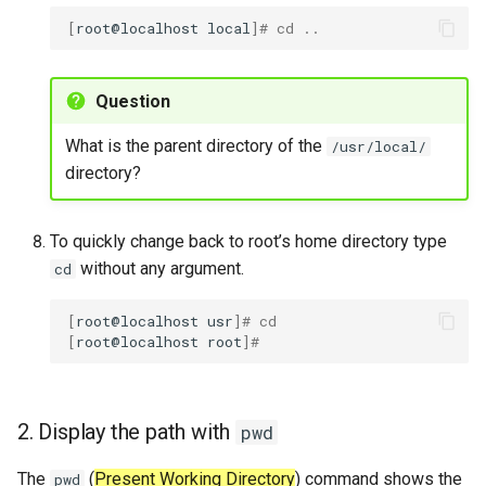
[
root@localhost
local
]
# cd ..
Question
What is the parent directory of the
/usr/local/
directory?
To quickly change back to root’s home directory type
without any argument.
cd
[
root@localhost
usr
]
# cd
[
root@localhost
root
]
#
2. Display the path with
pwd
The
(
Present Working Directory
) command shows the
pwd