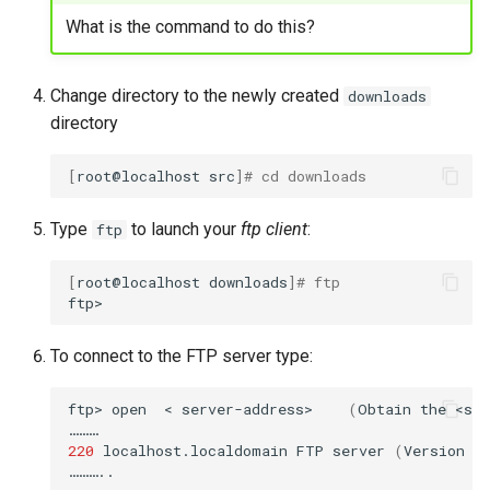
What is the command to do this?
Change directory to the newly created
downloads
directory
[
root@localhost
src
]
# cd downloads
Type
to launch your
ftp client
:
ftp
[
root@localhost
downloads
]
# ftp
To connect to the FTP server type:
ftp>
open
<
server-address>
(
Obtain
the
<ser
220
localhost.localdomain
FTP
server
(
Version
w