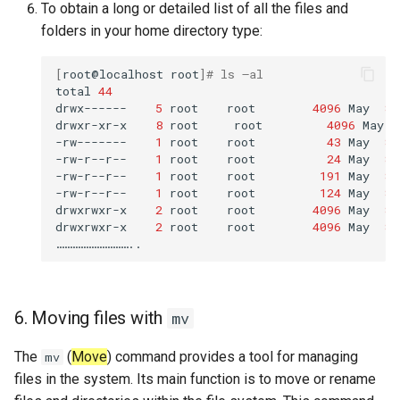
To obtain a long or detailed list of all the files and
folders in your home directory type:
[
root@localhost
root
]
# ls –al
total
44
drwx------
5
root
root
4096
May
8
drwxr-xr-x
8
root
root
4096
May
-rw-------
1
root
root
43
May
8
-rw-r--r--
1
root
root
24
May
8
-rw-r--r--
1
root
root
191
May
8
-rw-r--r--
1
root
root
124
May
8
drwxrwxr-x
2
root
root
4096
May
8
drwxrwxr-x
2
root
root
4096
May
8
6. Moving files with
mv
The
(
Move
) command provides a tool for managing
mv
files in the system. Its main function is to move or rename