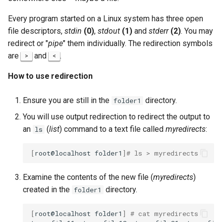
Every program started on a Linux system has three open
file descriptors,
stdin
(0)
,
stdout
(1)
and
stderr
(2)
. You may
redirect or "
pipe
" them individually. The redirection symbols
are
and
.
>
<
How to use redirection
Ensure you are still in the
directory.
folder1
You will use output redirection to redirect the output to
an
(
list
) command to a text file called
myredirects
:
ls
[
root@localhost
folder1
]
# ls > myredirects
Examine the contents of the new file (
myredirects
)
created in the
directory.
folder1
[
root@localhost
folder1
]
# cat myredirects