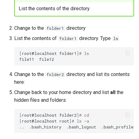
List the contents of the directory
Change to the
directory
folder1
List the contents of
directory. Type
folder1
ls
[
root@localhost
folder1
]
# ls
file11
Change to the
directory and list its contents
folder2
here:
Change back to your home directory and list
all
the
hidden files and folders:
[
root@localhost
folder2
]
# cd
[
root@localhost
root
]
# ls –a
..
.bash_history
.bash_logout
.bash_profile