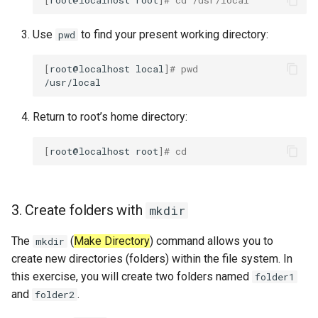
Use
to find your present working directory:
pwd
[
root@localhost
local
]
# pwd
Return to root’s home directory:
[
root@localhost
root
]
# cd
3. Create folders with
mkdir
The
(
Make Directory
) command allows you to
mkdir
create new directories (folders) within the file system. In
this exercise, you will create two folders named
folder1
and
.
folder2