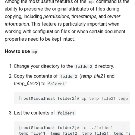
Among the most useful features of the
command is the
cp
ability to preserve the original attributes of files during
copying, including
permissions
,
timestamps
, and
owner
information
. This feature is particularly important when
working with configuration files or when certain document
properties need to be kept intact.
How to use
cp
Change your directory to the
directory.
folder2
Copy the contents of
(
temp_file21
and
folder2
temp_file22
) to
:
folder1
[
root@localhost
folder2
]
# cp temp_file21 temp_f
List the contents of
.
folder1
[
root@localhost
folder2
]
# ls ../folder1
temp_file11
temp_file12
temp_file21