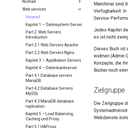
Nvchad
Datensicherung
Arbeiten mit Filtern
Manchmal sind di
wildcards
Bash - Conditional structures if
inotify-tools installation and
4 Firewall Setup
Kapitel 3: Incus-Initialisierung
Web services
System-Start
Management-Server
Overview
Verfügbarkeit. I
and case
use
und Benutzer-Konfiguration
Grep command
Optimierung
5 Setting Up and Managing
Task-Verwaltung mit `cron`
Additional Software
Vorwort
Service-Performa
Bash - Loops
Use unison
Images
Kapitel 4: Firewall—Setup
Sed command
Arbeit mit Jinja-Vorlagen in
Netzwerk-Implementierung
Install Neovim
Kapitel 1 — Dateisystem-Server
Ansible
Testen Sie Ihr Wissen
6 Profiles
Kapitel 5: Einrichtung und
Awk command
Jedes Kapitel di
Softwareverwaltung
Install NvChad
Part 2. Web Servers
Verwaltung von Images
Appendix-Practical
7 Container Configuration
es ist nicht zwin
Introduction
Special permissions
Example Config
Examples
Options
Kapitel 6: Profile
Part 2.1 Web Servers Apache
About systemd
Installing Nerd Fonts
8 Container Snapshots
Kapitel 7: Container-
Variables - Use With Logs
Dieses Buch ist a
Part 2.2 Web Servers Nginx
Konfigurationsoptionen
Log management
Using vale in NvChad
9 Snapshot Server
widmen (Admin Gu
Kapitel 3 — Applikation Servers
Kapitel 8 — Container-
Konzepte, die Ih
Conclusions
Marksman
10 Automatisierte Snapshots
Snapshots
Kapitel 4 — Datenbankserver
Bücher noch einm
NvChad UI
Appendix A - Workstation
9 Snapshot Server
Part 4.1 Database servers
Setup
Plugins
Built-In Plugins
MariaDB
10 Automating Snapshots
Plugins Manager
Overview
Part 4.2 Database Servers
Zielgruppe
Appendix A - Workstation
NvChad UI
Markdown Preview
MySQL
Setup
Using NvChad
Project Manager
Part 4.3 MariaDB database
Die Zielgruppe d
replication
NvimTree
Systemadministra
Kapitel 5 – Load Balancing,
Webdienste instal
Caching und Proxy
Part 5.1 HAProxy