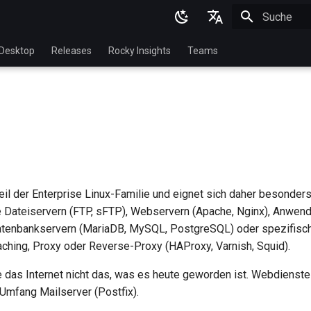
Suche wird in
English
Desktop
Releases
Rocky Insights
Teams
Ukrainian
Deutsch
Français
Español
Italian
Teil der Enterprise Linux-Familie und eignet sich daher besonde
日本語
 Dateiservern (FTP, sFTP), Webservern (Apache, Nginx), Anwen
한국어
Datenbankservern (MariaDB, MySQL, PostgreSQL) oder spezifisc
aching, Proxy oder Reverse-Proxy (HAProxy, Varnish, Squid).
简体中文
 das Internet nicht das, was es heute geworden ist. Webdienste 
Umfang Mailserver (Postfix).