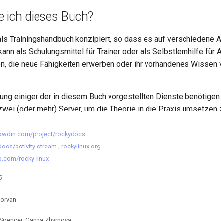
e ich dieses Buch?
als Trainingshandbuch konzipiert, so dass es auf verschiedene A
ann als Schulungsmittel für Trainer oder als Selbstlernhilfe für 
, die neue Fähigkeiten erwerben oder ihr vorhandenes Wissen v
ung einiger der in diesem Buch vorgestellten Dienste benötigen
wei (oder mehr) Server, um die Theorie in die Praxis umsetzen 
owdin.com/project/rockydocs
docs/activity-stream
,
rockylinux.org
b.com/rocky-linux
5
Morvan
 Spencer, Ganna Zhyrnova