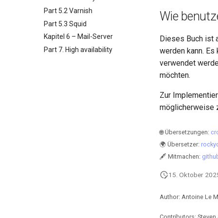
Part 5.2 Varnish
Wie benutz
Part 5.3 Squid
Kapitel 6 – Mail-Server
Dieses Buch ist 
Part 7. High availability
werden kann. Es k
verwendet werden
möchten.
Zur Implementier
möglicherweise z
🌐 Übersetzungen:
cr
🌍 Übersetzer:
rocky
🖋 Mitmachen:
githu
15. Oktober 202
Author: Antoine Le 
Contributors: Steven