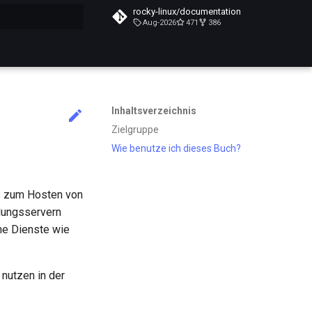
rocky-linux/documentation
Aug-2026
471
386
itialisiert
Inhaltsverzeichnis
Zielgruppe
Wie benutze ich dieses Buch?
rs zum Hosten von
dungsservern
he Dienste wie
nutzen in der