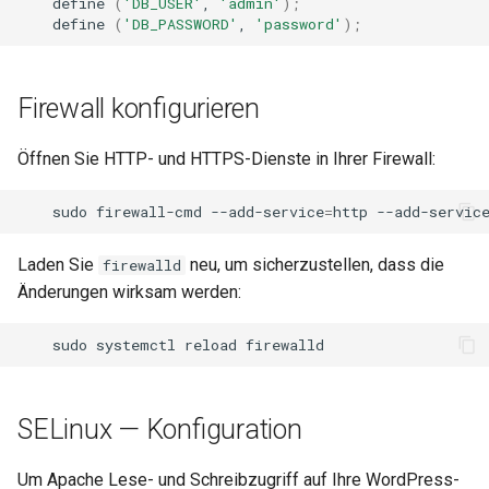
define
(
'DB_USER'
,
'admin'
)
;
define
(
'DB_PASSWORD'
,
'password'
)
;
Firewall konfigurieren
Öffnen Sie HTTP- und HTTPS-Dienste in Ihrer Firewall:
sudo
firewall-cmd
--add-service
=
http
--add-servic
Laden Sie
neu, um sicherzustellen, dass die
firewalld
Änderungen wirksam werden:
sudo
systemctl
reload
SELinux — Konfiguration
Um Apache Lese- und Schreibzugriff auf Ihre WordPress-