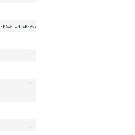
<MAIN_INTERFACE_WITH_INTERNET_ACCESS_CON-NAME>
ifname