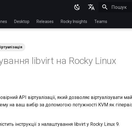
Пошук роз
English
nes
Desktop
Releases
Rocky Insights
Teams
Ukrainian
Deutsch
іртуалізація
Français
ання libvirt на Rocky Linux
Español
Italian
日本語
한국어
вірний API віртуалізації, який дозволяє віртуалізувати ма
тему на ваш вибір за допомогою потужності KVM як гіперві
简体中文
тить інструкції з налаштування libvirt у Rocky Linux 9.