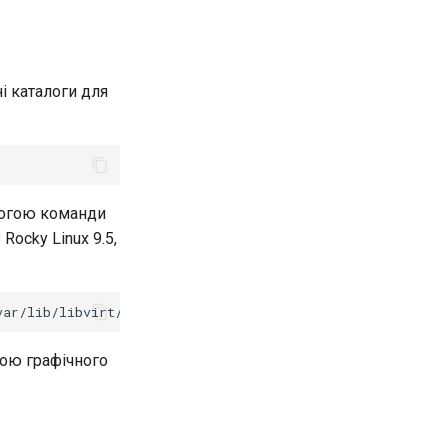
і каталоги для
могою команди
Rocky Linux 9.5,
var/lib/libvirt/images/rocky-linux-9.img,size
=
20
--os-va
гою графічного