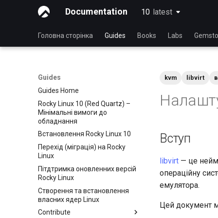
Documentation
10
latest
latest
Головна сторінка
Guides
Books
Labs
Gemsto
Guides
kvm
libvirt
в
Guides Home
Налаштув
Rocky Linux 10 (Red Quartz) –
Мінімальні вимоги до
обладнання
Встановлення Rocky Linux 10
Вступ
Перехід (міграція) на Rocky
Linux
libvirt
— це неймо
Пітдтримка оновленних версій
операційну сис
Rocky Linux
емулятора.
Створення та встановлення
власних ядер Linux
Цей документ міс
Contribute