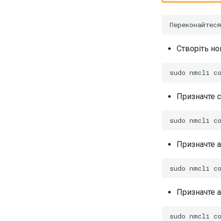
Створіть но
sudo
nmcli
c
Призначте с
sudo
nmcli
c
Призначте 
sudo
nmcli
c
Призначте 
sudo
nmcli
c