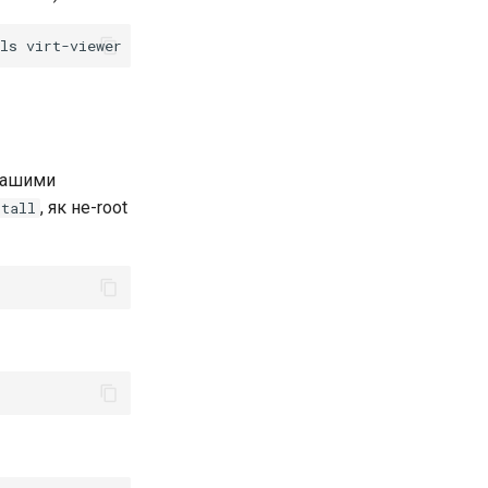
ls
virt-viewer
qemu-kvm
libvirt
virt-manager
 вашими
, як не-root
stall