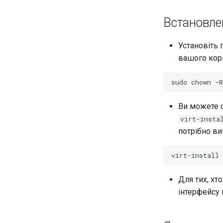
Встановле
Установіть 
вашого кор
sudo
chown
-R
Ви можете 
virt-insta
потрібно ви
virt-install
Для тих, хт
інтерфейсу 