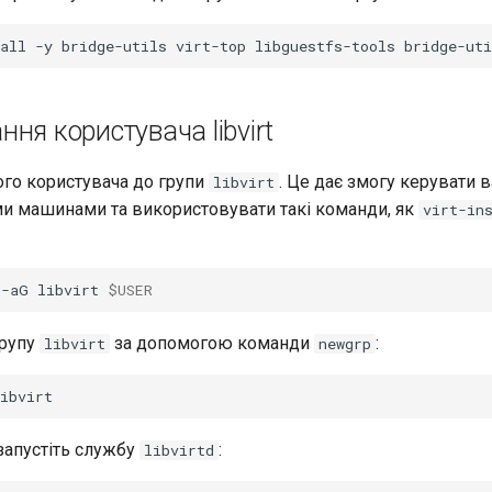
all
-y
bridge-utils
virt-top
libguestfs-tools
bridge-uti
ня користувача libvirt
ого користувача до групи
. Це дає змогу керувати
libvirt
ми машинами та використовувати такі команди, як
virt-in
-aG
libvirt
$USER
групу
за допомогою команди
:
libvirt
newgrp
 запустіть службу
:
libvirtd