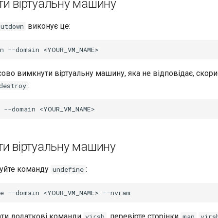
ти віртуальну машину
виконує це:
hutdown
n
--domain
во вимкнути віртуальну машину, яка не відповідає, скори
:
destroy
--domain
ти віртуальну машину
уйте команду
:
undefine
e
--domain
<YOUR_VM_NAME>
ти додаткові команди
, перевірте сторінки
virsh
man
virs