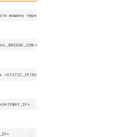
UAL_BRIDGE_CON-NAME>
ifname
s
<STATIC_IP/SUBNET_MASK>
ipv4.method