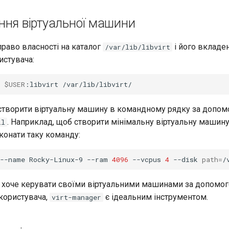
ння віртуальної машини
право власності на каталог
і його вкладен
/var/lib/libvirt
истувача:
$USER
:libvirt
створити віртуальну машину в командному рядку за допо
. Наприклад, щоб створити мінімальну віртуальну машину 
ll
конати таку команду:
--name
Rocky-Linux-9
--ram
4096
--vcpus
4
--disk
path
=
/
о хоче керувати своїми віртуальними машинами за допомо
користувача,
є ідеальним інструментом.
virt-manager