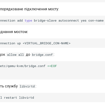
дпорядковане підключення мосту:
onnection
add
type
bridge-slave
autoconnect
yes
con-name
'єднання мостом:
onnection
up
док
до
:
allow all
bridge.conf
/etc/qemu-kvm/bridge.conf
<<EOF
іть службу
:
libvirtd
tl
restart