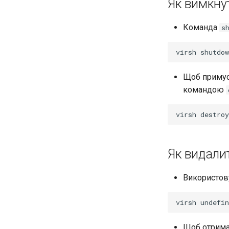
Як вимкну
Команда
s
virsh
shutdow
Щоб примусо
командою
virsh
destroy
Як видали
Використов
virsh
undefin
Щоб отрима