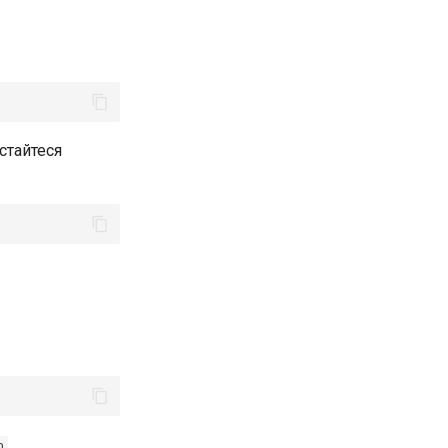
стайтеся
.
h