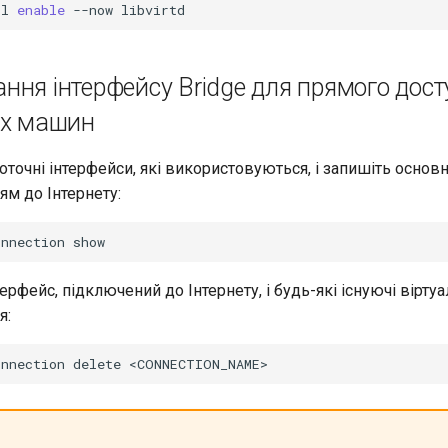
tl
enable
--now
ня інтерфейсу Bridge для прямого дост
их машин
оточні інтерфейси, які використовуються, і запишіть основн
м до Інтернету:
onnection
терфейс, підключений до Інтернету, і будь-які існуючі вірту
я:
onnection
delete