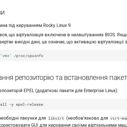
ви
ина під керуванням Rocky Linux 9.
ся, що віртуалізація включена в налаштуваннях BIOS. Якщ
ертає вихідні дані, це означає, що активацію віртуалізації
'vmx'
ння репозиторію та встановлення пакет
епозиторій EPEL (додаткові пакети для Enterprise Linux):
all
-y
необхідні пакунки для
(необов’язково для
libvirt
virt-ma
користовувати GUI для керування своїми віртуальними маш