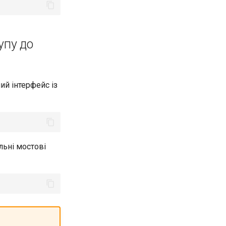
упу до
ий інтерфейс із
альні мостові