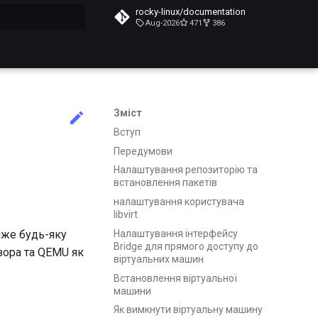
rocky-linux/documentation
Aug-2026
471
386
почато
Зміст
Вступ
Передумови
Налаштування репозиторію та
встановлення пакетів
налаштування користувача
libvirt
Налаштування інтерфейсу
йже будь-яку
Bridge для прямого доступу до
зора та QEMU як
віртуальних машин
Встановлення віртуальної
машини
Як вимкнути віртуальну машину