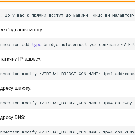
ве з'єднання мосту:
onnection
add
type
bridge
autoconnect
yes
con-name
<VIRT
татичну IP-адресу:
onnection
modify
<VIRTUAL_BRIDGE_CON-NAME>
ipv4.addresse
адресу шлюзу:
onnection
modify
<VIRTUAL_BRIDGE_CON-NAME>
ipv4.gateway
адресу DNS:
onnection
modify
<VIRTUAL_BRIDGE_CON-NAME>
ipv4.dns