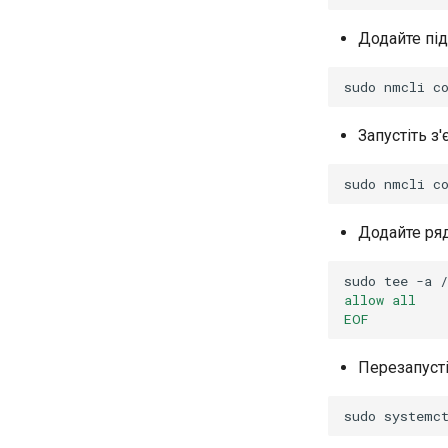
Додайте пі
sudo
nmcli
c
Запустіть з
sudo
nmcli
c
Додайте ря
sudo
tee
-a
allow all
EOF
Перезапуст
sudo
systemc