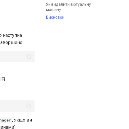
Як видалити віртуальну
машину
Висновок
о наступна
 завершено:
ів
, якщо ви
nager
инами):