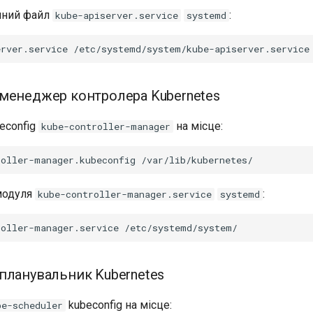
чний файл
:
kube-apiserver.service
systemd
erver.service
менеджер контролера Kubernetes
econfig
на місце:
kube-controller-manager
roller-manager.kubeconfig
модуля
:
kube-controller-manager.service
systemd
roller-manager.service
планувальник Kubernetes
kubeconfig на місце:
be-scheduler