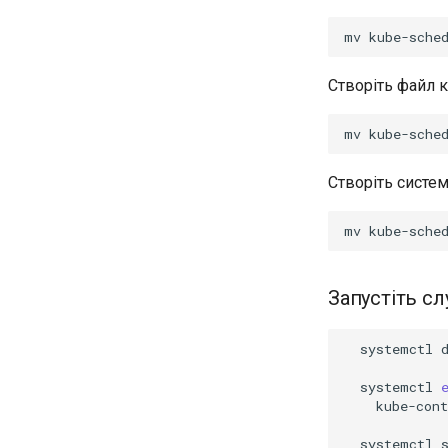
mv
kube-sche
Створіть файл 
mv
kube-sche
Створіть систе
mv
kube-sche
Запустіть с
systemctl
systemctl
kube-con
systemctl