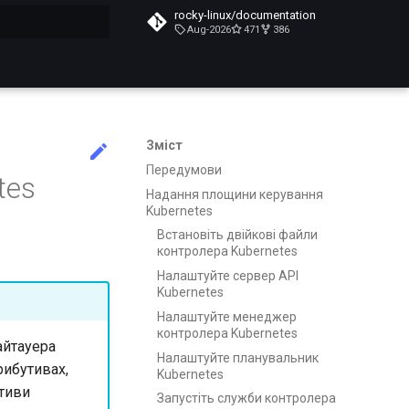
rocky-linux/documentation
Aug-2026
471
386
почато
Зміст
Передумови
tes
Надання площини керування
Kubernetes
Встановіть двійкові файли
контролера Kubernetes
Налаштуйте сервер API
Kubernetes
Налаштуйте менеджер
контролера Kubernetes
Хайтауера
Налаштуйте планувальник
трибутивах,
Kubernetes
утиви
Запустіть служби контролера