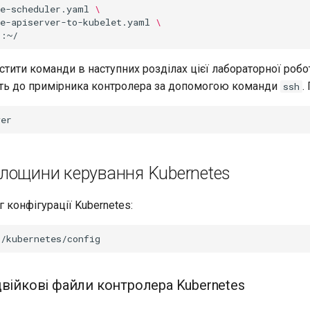
be-scheduler.yaml
\
be-apiserver-to-kubelet.yaml
\
стити команди в наступних розділах цієї лабораторної роб
діть до примірника контролера за допомогою команди
.
ssh
лощини керування Kubernetes
г конфігурації Kubernetes:
двійкові файли контролера Kubernetes