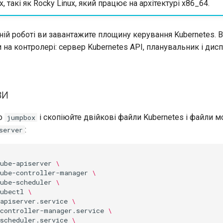
ux, такі як Rocky Linux, який працює на архітектурі x86_64.
ній роботі ви завантажите площину керування Kubernetes. 
 на контролері: сервер Kubernetes API, планувальник і дис
ви
до
і скопіюйте двійкові файли Kubernetes і файли 
jumpbox
:
server
ube-apiserver
\
kube-controller-manager
\
ube-scheduler
\
ubectl
\
apiserver.service
\
-controller-manager.service
\
scheduler.service
\