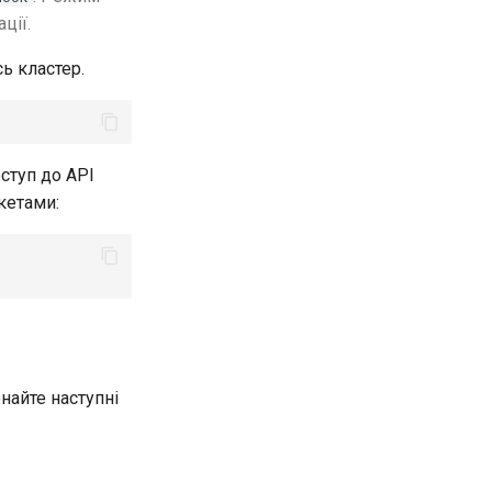
ції.
ь кластер.
ступ до API
кетами:
найте наступні