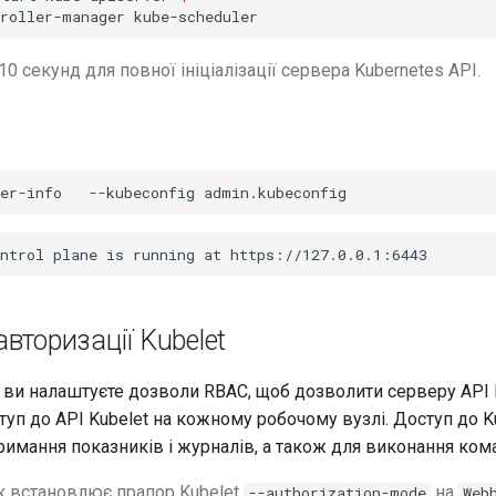
troller-manager
10 секунд для повної ініціалізації сервера Kubernetes API.
er-info
--kubeconfig
вторизації Kubelet
і ви налаштуєте дозволи RBAC, щоб дозволити серверу API 
уп до API Kubelet на кожному робочому вузлі. Доступ до K
римання показників і журналів, а також для виконання ком
к встановлює прапор Kubelet
на
--authorization-mode
Web