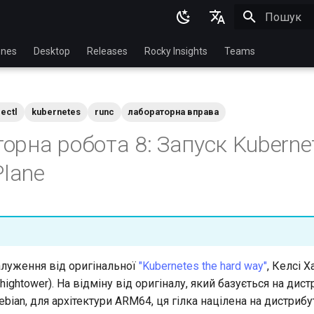
Пошук роз
English
nes
Desktop
Releases
Rocky Insights
Teams
Ukrainian
Deutsch
ectl
kubernetes
runc
лабораторна вправа
Français
орна робота 8: Запуск Kuberne
Español
Plane
Italian
日本語
한국어
简体中文
алуження від оригінальної
"Kubernetes the hard way"
, Келсі 
yhightower). На відміну від оригіналу, який базується на дис
ebian, для архітектури ARM64, ця гілка націлена на дистриб