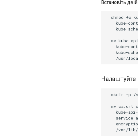
Встановіть двій
chmod
+x
k
kube-con
kube-sche
mv
kube-ap
kube-con
kube-sche
Налаштуйте 
mkdir
-p
/
mv
ca.crt
kube-api-
service-a
encrypti