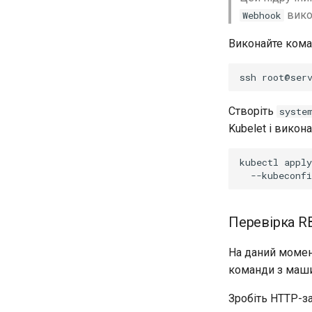
вико
Webhook
Виконайте коман
ssh
Створіть
syste
Kubelet і викон
kubectl
apply
--kubeconfi
Перевірка R
На даний момен
команди з маш
Зробіть HTTP-з