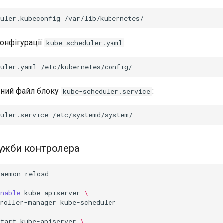
duler.kubeconfig
конфігурації
:
kube-scheduler.yaml
duler.yaml
мний файл блоку
:
kube-scheduler.service
duler.service
лужби контролера
daemon-reload

enable
kube-apiserver
\
troller-manager
kube-scheduler

start
kube-apiserver
\