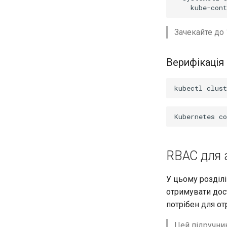
kube-con
Зачекайте до 
Верифікація
kubectl
clust
RBAC для а
У цьому розділ
отримувати дост
потрібен для от
Цей підручни