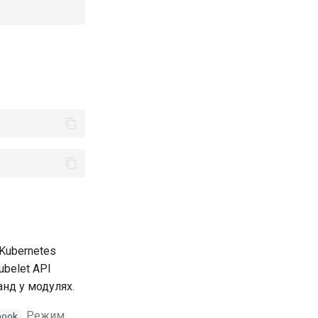
Kubernetes
ubelet API
анд у модулях.
. Режим
hook