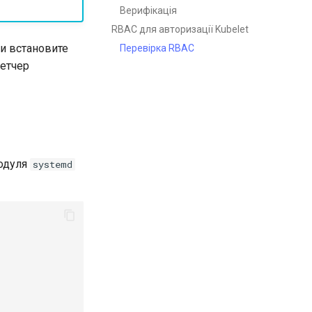
Верифікація
RBAC для авторизації Kubelet
Ви встановите
Перевірка RBAC
петчер
модуля
systemd