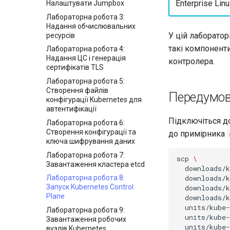
Enterprise Lin
Налаштувати Jumpbox
Лабораторна робота 8:
Моніторинг системи та
Лабораторна робота 3:
процесів
Надання обчислювальних
У цій лаборатор
ресурсів
такі компоненти
Лабораторна робота 4:
Надання ЦС і генерація
контролера.
сертифікатів TLS
Лабораторна робота 5:
Створення файлів
Передумо
конфігурації Kubernetes для
автентифікації
Підключіться 
Лабораторна робота 6:
Створення конфігурації та
до примірника
ключа шифрування даних
Лабораторна робота 7:
scp
\
Завантаження кластера etcd
downloads/k
downloads/
Лабораторна робота 8:
Запуск Kubernetes Control
downloads/k
Plane
downloads/k
units/kube-
Лабораторна робота 9:
units/kube
Завантаження робочих
units/kube-
вузлів Kubernetes