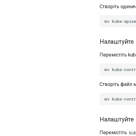
Створіть одини
mv
kube-apis
Налаштуйте 
Перемістіть kub
mv
kube-cont
Створіть файл 
mv
kube-cont
Налаштуйте 
Перемістіть
ku