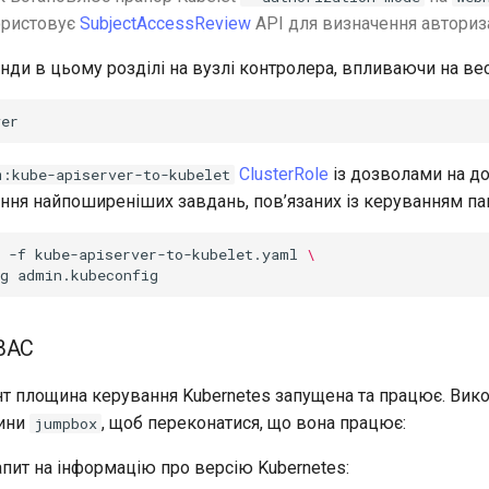
ристовує
SubjectAccessReview
API для визначення авториза
ди в цьому розділі на вузлі контролера, впливаючи на вес
ClusterRole
із дозволами на до
m:kube-apiserver-to-kubelet
ання найпоширеніших завдань, пов’язаних із керуванням па
-f
kube-apiserver-to-kubelet.yaml
\
g
BAC
т площина керування Kubernetes запущена та працює. Вико
ини
, щоб переконатися, що вона працює:
jumpbox
апит на інформацію про версію Kubernetes: