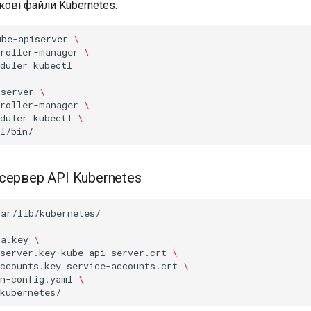
кові файли Kubernetes:
ube-apiserver
\
troller-manager
\
duler
kubectl

iserver
\
troller-manager
\
duler
kubectl
\
сервер API Kubernetes
var/lib/kubernetes/

ca.key
\
server.key
kube-api-server.crt
\
ccounts.key
service-accounts.crt
\
on-config.yaml
\