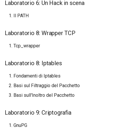
Laboratorio 6: Un Hack in scena
ISOs
Il PATH
Kernel
Laboratorio 8: Wrapper TCP
Migrating cgroups v1 to v2 on
Rocky Linux
Tcp_wrapper
Mirror Management
Laboratorio 8: Iptables
Network
Fondamenti di Iptables
Package Management
Basi sul Filtraggio del Pacchetto
Basi sull'Inoltro del Pacchetto
Proxies
Repositories
Laboratorio 9: Criptografia
GnuPG
Security