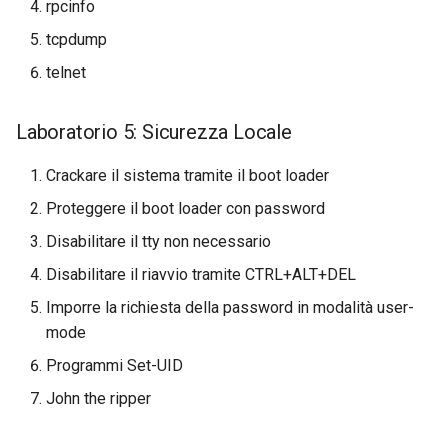
rpcinfo
Laboratorio 10:
Desktop
FreeRADIUS RADIUS Serve
Conclusions
Rilascio 8.6
tcpdump
Configurazione di kubectl per
with Samba Active Director
Capitolo 6. Server mail
bash - Colore della stringa
l'accesso remoto
DNS
telnet
Release 8.5
OpenVPN
Capitolo 7. High availability
Servizio Systemd - Script
Laboratorio 11: Provisioning
Editors
Python
Release 8.4
Laboratorio 5: Sicurezza Locale
delle rotte di rete dei Pod
Autorità di certificazione 
e firma delle chiavi
Email
Test di compatibilità della
Change Log
Crackare il sistema tramite il boot loader
Laboratorio 12: Smoke Test
CPU
Proteggere il boot loader con password
Hardening delle unità
File Sharing Services
Rocky Linux Summer of D
Laboratorio 13: Pulizia
Systemd
torsocks - Instradare il
Disabilitare il tty non necessario
2024
traffico attraverso
Filesystems
Disabilitare il riavvio tramite CTRL+ALT+DEL
Tor/SOCKS5
VPN WireGuard
Imporre la richiesta della password in modalità user-
Hardware
mode
Scrivere su CD/DVD fisici con
Xorriso
HPC
Programmi Set-UID
John the ripper
Interoperability