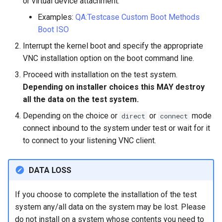
or virtual device attachment.
ISOs
Examples:
QA:Testcase Custom Boot Methods
Boot ISO
Kernel
Interrupt the kernel boot and specify the appropriate
Migrating cgroups v1 to v2 on
VNC installation option on the boot command line.
Rocky Linux
Proceed with installation on the test system.
Depending on installer choices this MAY destroy
Mirror Management
all the data on the test system.
Depending on the choice or
or
mode
Network
direct
connect
connect inbound to the system under test or wait for it
Package Management
to connect to your listening VNC client.
Proxies
DATA LOSS
Repositories
If you choose to complete the installation of the test
system any/all data on the system may be lost. Please
Security
do not install on a system whose contents you need to