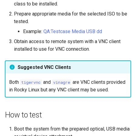
class to be installed.
Laboratorio 10:
Desktop
FreeRADIUS RADIUS Serve
Conclusions
Rilascio 8.6
Configurazione di kubectl p
Prepare appropriate media for the selected ISO to be
with Samba Active Director
Capitolo 6. Server mail
bash - Colore della stringa
l'accesso remoto
DNS
tested.
Release 8.5
OpenVPN
Capitolo 7. High availability
Servizio Systemd - Script
Example:
QA:Testcase Media USB dd
Laboratorio 11: Provisionin
Editors
Python
Release 8.4
Obtain access to remote system with a VNC client
delle rotte di rete dei Pod
Autorità di certificazione 
installed to use for VNC connection.
e firma delle chiavi
Email
Test di compatibilità della
Change Log
Laboratorio 12: Smoke Tes
CPU
Hardening delle unità
File Sharing Services
Rocky Linux Summer of D
Suggested VNC Clients
Laboratorio 13: Pulizia
Systemd
torsocks - Instradare il
2024
traffico attraverso
Filesystems
Both
and
are VNC clients provided
tigervnc
vinagre
Tor/SOCKS5
VPN WireGuard
in Rocky Linux but any VNC client may be used.
Hardware
Scrivere su CD/DVD fisici con
Xorriso
HPC
How to test
Interoperability
Boot the system from the prepared optical, USB media