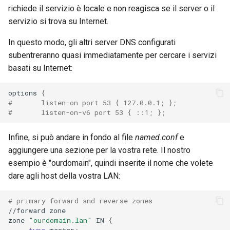
richiede il servizio è locale e non reagisca se il server o il
servizio si trova su Internet.
In questo modo, gli altri server DNS configurati
subentreranno quasi immediatamente per cercare i servizi
basati su Internet:
options
{
#       listen-on port 53 { 127.0.0.1; };
#       listen-on-v6 port 53 { ::1; };
Infine, si può andare in fondo al file
named.conf
e
aggiungere una sezione per la vostra rete. Il nostro
esempio è "ourdomain", quindi inserite il nome che volete
dare agli host della vostra LAN:
# primary forward and reverse zones
//forward
zone

zone
"ourdomain.lan"
IN
{
type
master
;