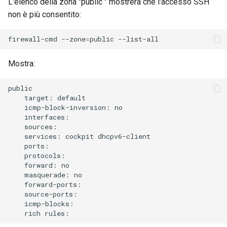
L'elenco della zona "public " mostrerà che l'accesso SSH
non è più consentito:
firewall-cmd
--zone
=
public
Mostra:
target:
icmp-block-inversion:
services:
cockpit
forward:
masquerade:
rich