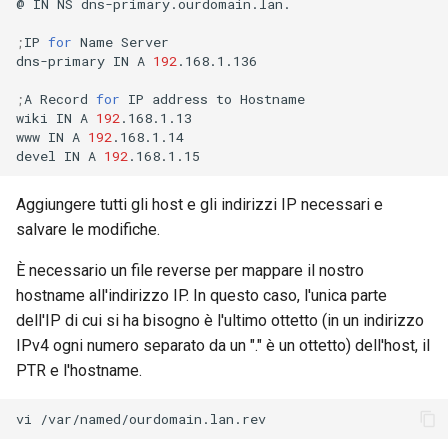
@
IN
NS
dns-primary.ourdomain.lan.

;
IP
for
Name
Server

dns-primary
IN
A
192
.168.1.136

;
A
Record
for
IP
address
to
Hostname

wiki
IN
A
192
.168.1.13

www
IN
A
192
.168.1.14

devel
IN
A
192
Aggiungere tutti gli host e gli indirizzi IP necessari e
salvare le modifiche.
È necessario un file reverse per mappare il nostro
hostname all'indirizzo IP. In questo caso, l'unica parte
dell'IP di cui si ha bisogno è l'ultimo ottetto (in un indirizzo
IPv4 ogni numero separato da un "." è un ottetto) dell'host, il
PTR e l'hostname.
vi