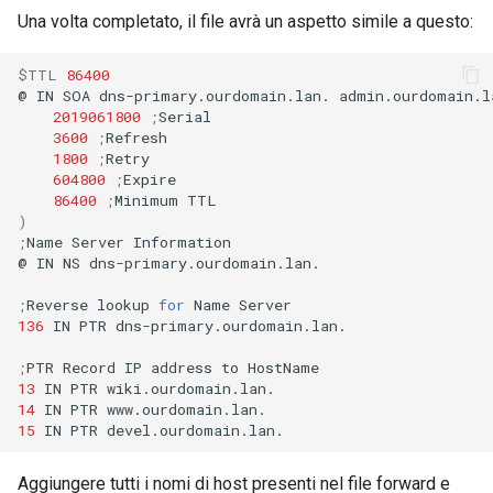
Una volta completato, il file avrà un aspetto simile a questo:
$TTL
86400
@
IN
SOA
dns-primary.ourdomain.lan.
admin.ourdomain.l
2019061800
;
3600
;
1800
;
604800
;
86400
;
Minimum
)
;
Name
Server
Information

@
IN
NS
dns-primary.ourdomain.lan.

;
Reverse
lookup
for
Name
136
IN
PTR
dns-primary.ourdomain.lan.

;
PTR
Record
IP
address
to
13
IN
PTR
14
IN
PTR
15
IN
PTR
Aggiungere tutti i nomi di host presenti nel file forward e