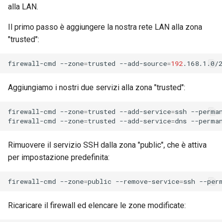
alla LAN.
Il primo passo è aggiungere la nostra rete LAN alla zona
"trusted":
firewall-cmd
--zone
=
trusted
--add-source
=
192
.168.1.0/
Aggiungiamo i nostri due servizi alla zona "trusted":
firewall-cmd
--zone
=
trusted
--add-service
=
ssh
--perman
firewall-cmd
--zone
=
trusted
--add-service
=
dns
Rimuovere il servizio SSH dalla zona "public", che è attiva
per impostazione predefinita:
firewall-cmd
--zone
=
public
--remove-service
=
ssh
Ricaricare il firewall ed elencare le zone modificate: