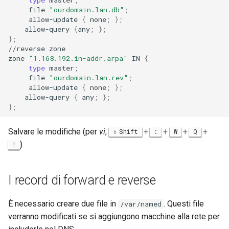
file
"ourdomain.lan.db"
;
allow-update
{
none
;
}
;
allow-query
{
any
;
}
;
}
;
//reverse
zone

zone
"1.168.192.in-addr.arpa"
IN
{
type
master
;
file
"ourdomain.lan.rev"
;
allow-update
{
none
;
}
;
allow-query
{
any
;
}
;
}
;
Salvare le modifiche (per
vi
,
+
+
+
+
Shift
:
W
Q
)
!
I record di forward e reverse
È necessario creare due file in
. Questi file
/var/named
verranno modificati se si aggiungono macchine alla rete per