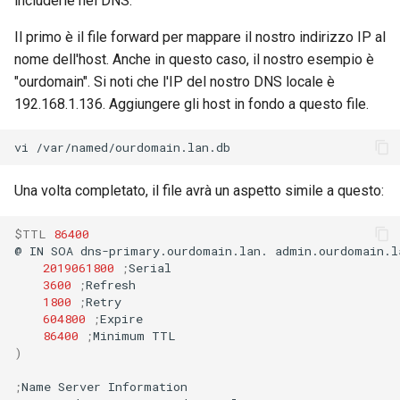
includerle nel DNS.
Il primo è il file forward per mappare il nostro indirizzo IP al
nome dell'host. Anche in questo caso, il nostro esempio è
"ourdomain". Si noti che l'IP del nostro DNS locale è
192.168.1.136. Aggiungere gli host in fondo a questo file.
vi
Una volta completato, il file avrà un aspetto simile a questo:
$TTL
86400
@
IN
SOA
dns-primary.ourdomain.lan.
admin.ourdomain.l
2019061800
;
3600
;
1800
;
604800
;
86400
;
Minimum
)
;
Name
Server
Information
