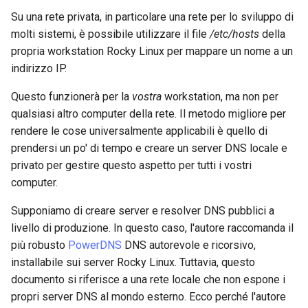
Laboratorio 10:
FreeRADIUS RADIUS Server
Conclusions
Rilascio 8.6
Su una rete privata, in particolare una rete per lo sviluppo di
Configurazione di kubectl p
with Samba Active Directory
Capitolo 6. Server mail
bash - Colore della stringa
molti sistemi, è possibile utilizzare il file
/etc/hosts
della
l'accesso remoto
Release 8.5
propria workstation Rocky Linux per mappare un nome a un
OpenVPN
Capitolo 7. High availability
Servizio Systemd - Script
indirizzo IP.
Laboratorio 11: Provisionin
Python
Release 8.4
delle rotte di rete dei Pod
Questo funzionerà per la
vostra
workstation, ma non per
Autorità di certificazione SSH
qualsiasi altro computer della rete. Il metodo migliore per
e firma delle chiavi
Test di compatibilità della
Change Log
Laboratorio 12: Smoke Tes
rendere le cose universalmente applicabili è quello di
CPU
prendersi un po' di tempo e creare un server DNS locale e
Hardening delle unità
Rocky Linux Summer of D
Laboratorio 13: Pulizia
Systemd
privato per gestire questo aspetto per tutti i vostri
torsocks - Instradare il
2024
traffico attraverso
computer.
VPN WireGuard
Tor/SOCKS5
Supponiamo di creare server e resolver DNS pubblici a
livello di produzione. In questo caso, l'autore raccomanda il
Scrivere su CD/DVD fisici con
più robusto
PowerDNS
DNS autorevole e ricorsivo,
Xorriso
installabile sui server Rocky Linux. Tuttavia, questo
documento si riferisce a una rete locale che non espone i
propri server DNS al mondo esterno. Ecco perché l'autore