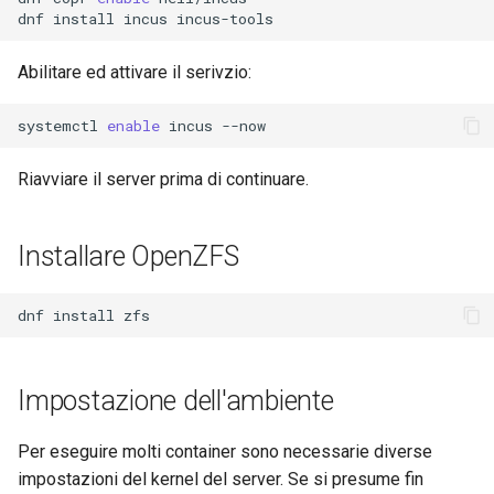
ISOs
dnf
install
incus
Kernel
Abilitare ed attivare il serivzio:
Migrating cgroups v1 to v2 on
systemctl
enable
incus
Rocky Linux
Riavviare il server prima di continuare.
Mirror Management
Installare OpenZFS
Network
Package Management
dnf
install
Proxies
Impostazione dell'ambiente
Repositories
Per eseguire molti container sono necessarie diverse
Security
impostazioni del kernel del server. Se si presume fin