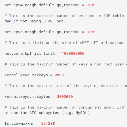
net.ipv4.neigh.default.gc_thresh3
=
8192
# This is the maximum number of entries in ARP table 
ded
if
not
using
IPv6,
but...

net.ipv6.neigh.default.gc_thresh3
=
8192
# This is a limit on the size of eBPF JIT allocations
net.core.bpf_jit_limit
=
1000000000
# This is the maximum number of keys a non-root user 
kernel.keys.maxkeys
=
2000
# This is the maximum size of the keyring non-root us
kernel.keys.maxbytes
=
2000000
# This is the maximum number of concurrent async I/O 
at
use
the
AIO
subsystem
(
e.g.
MySQL
)
fs.aio-max-nr
=
524288