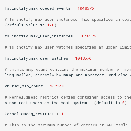
fs.inotify.max_queued_events
=
1048576
# fs.inotify.max_user_instances This specifies an upp
(
default
value
is
128
)
fs.inotify.max_user_instances
=
1048576
# fs.inotify.max_user_watches specifies an upper limi
fs.inotify.max_user_watches
=
1048576
# vm.max_map_count contains the maximum number of mem
ling
malloc,
directly
by
mmap
and
mprotect,
and
also
vm.max_map_count
=
262144
# kernel.dmesg_restrict denies container access to th
o
non-root
users
on
the
host
system
-
(
default
is
0
)
kernel.dmesg_restrict
=
1
# This is the maximum number of entries in ARP table 