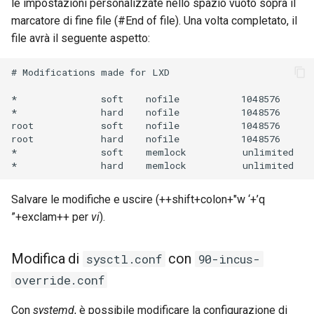
le impostazioni personalizzate nello spazio vuoto sopra il
marcatore di fine file (#End of file). Una volta completato, il
file avrà il seguente aspetto:
# Modifications made for LXD

*               soft    nofile           1048576

*               hard    nofile           1048576

root            soft    nofile           1048576

root            hard    nofile           1048576

*               soft    memlock          unlimited

Salvare le modifiche e uscire (++shift+colon+"w ‘+’q
”+exclam++ per
vi
).
Modifica di
con
sysctl.conf
90-incus-
override.conf
Con
systemd
, è possibile modificare la configurazione di