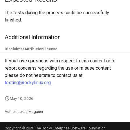
Troubleshooting
The tests during the process could be successfully
finished.
Virtualization
Additional Information
Web
Disclaimer
Attribution
License
If you have questions with respect to this content or to
report concerns regarding the use or misuse content
please do not hesitate to contact us at
testing@rockylinux.org
.
May 10, 2026
Author: Lukas Magauer
Copyright © 2026 The Rocky Enterprise Software Foundation