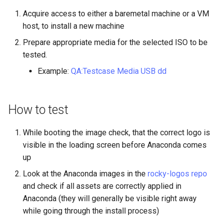
Laboratorio 10:
Desktop
FreeRADIUS RADIUS Serve
Conclusions
Rilascio 8.6
Acquire access to either a baremetal machine or a VM
Configurazione di kubectl p
with Samba Active Director
Capitolo 6. Server mail
bash - Colore della stringa
host, to install a new machine
l'accesso remoto
DNS
Release 8.5
Prepare appropriate media for the selected ISO to be
OpenVPN
Capitolo 7. High availability
Servizio Systemd - Script
tested.
Laboratorio 11: Provisionin
Editors
Python
Release 8.4
delle rotte di rete dei Pod
Example:
QA:Testcase Media USB dd
Autorità di certificazione 
e firma delle chiavi
Email
Test di compatibilità della
Change Log
Laboratorio 12: Smoke Tes
CPU
How to test
Hardening delle unità
File Sharing Services
Rocky Linux Summer of D
Laboratorio 13: Pulizia
Systemd
torsocks - Instradare il
2024
traffico attraverso
Filesystems
While booting the image check, that the correct logo is
Tor/SOCKS5
VPN WireGuard
visible in the loading screen before Anaconda comes
Hardware
up
Scrivere su CD/DVD fisici con
Look at the Anaconda images in the
rocky-logos repo
Xorriso
HPC
and check if all assets are correctly applied in
Anaconda (they will generally be visible right away
Interoperability
while going through the install process)