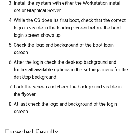
Install the system with either the Workstation install
ISOs
set or Graphical Server
Kernel
While the OS does its first boot, check that the correct
logo is visible in the loading screen before the boot
Migrating cgroups v1 to v2 on
login screen shows up
Rocky Linux
Check the logo and background of the boot login
screen
Mirror Management
After the login check the desktop background and
Network
further all available options in the settings menu for the
desktop background
Package Management
Lock the screen and check the background visible in
the flyover
Proxies
At last check the logo and background of the login
screen
Repositories
Security
Expected Results