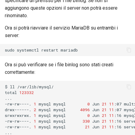
specificare un prefisso per i file binlog. Se non si
aggiungono queste opzioni il server non potrà essere
Troubleshooting
rinominato.
Virtualization
Ora si potrà riavviare il servizio MariaDB su entrambi i
server:
Web
sudo
systemctl
restart
Ora si può verificare se i file binlog sono stati creati
correttamente:
$
ll
/var/lib/mysql/

total
123332
...

-rw-rw----.
1
mysql
mysql
0
Jun
21
11
:07
mult
drwx------.
2
mysql
mysql
4096
Jun
21
11
:07
mysql
srwxrwxrwx.
1
mysql
mysql
0
Jun
21
11
:16
mysql
-rw-rw----.
1
mysql
mysql
330
Jun
21
11
:16
serv
-rw-rw----.
1
mysql
mysql
21
Jun
21
11
:16
serv