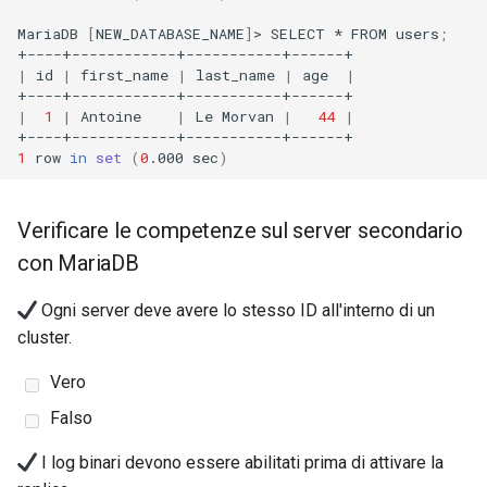
MariaDB
[
NEW_DATABASE_NAME
]
>
SELECT
*
FROM
users
;
|
id
|
first_name
|
last_name
|
age
|
|
1
|
Antoine
|
Le
Morvan
|
44
|
1
row
in
set
(
0
.000
sec
)
Verificare le competenze sul server secondario
con MariaDB
Ogni server deve avere lo stesso ID all'interno di un
cluster.
Vero
Falso
I log binari devono essere abilitati prima di attivare la