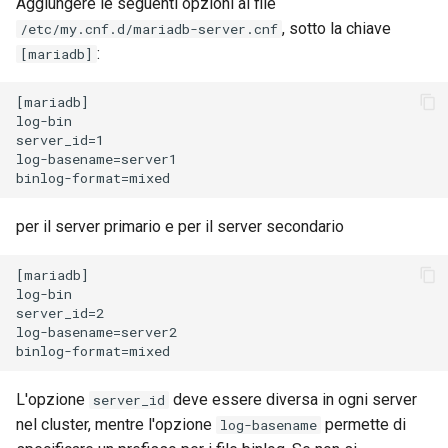
Aggiungere le seguenti opzioni al file
ISOs
, sotto la chiave
/etc/my.cnf.d/mariadb-server.cnf
:
[mariadb]
Kernel
[mariadb]

Migrating cgroups v1 to v2 on
log-bin

Rocky Linux
server_id=1

log-basename=server1

Mirror Management
per il server primario e per il server secondario
Network
[mariadb]

Package Management
log-bin

server_id=2

log-basename=server2

Proxies
Repositories
L'opzione
deve essere diversa in ogni server
server_id
nel cluster, mentre l'opzione
permette di
log-basename
Security