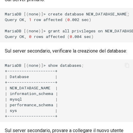
MariaDB
[(
none
)]
>
create
database
NEW_DATABASE_NAME
;
Query
OK,
1
row
affected
(
0
.002
sec
)
MariaDB
[(
none
)]
>
grant
all
privileges
on
NEW_DATABAS
Query
OK,
0
rows
affected
(
0
.004
sec
)
Sul server secondario, verificare la creazione del database:
MariaDB
[(
none
)]
>
show
databases
;
|
Database
|
|
NEW_DATABASE_NAME
|
|
information_schema
|
|
mysql
|
|
performance_schema
|
|
sys
|
Sul server secondario, provare a collegare il nuovo utente