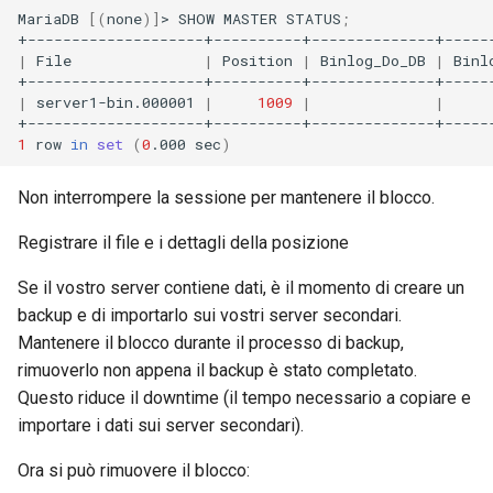
MariaDB
[(
none
)]
>
SHOW
MASTER
STATUS
;
|
File
|
Position
|
Binlog_Do_DB
|
Binl
|
server1-bin.000001
|
1009
|
|
1
row
in
set
(
0
.000
sec
)
Non interrompere la sessione per mantenere il blocco.
Registrare il file e i dettagli della posizione
Se il vostro server contiene dati, è il momento di creare un
backup e di importarlo sui vostri server secondari.
Mantenere il blocco durante il processo di backup,
rimuoverlo non appena il backup è stato completato.
Questo riduce il downtime (il tempo necessario a copiare e
importare i dati sui server secondari).
Ora si può rimuovere il blocco: