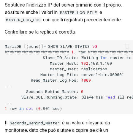
Sostituire l'indirizzo IP del server primario con il proprio,
sostituire anche i valori in
e
MASTER_LOG_FILE
con quelli registrati precedentemente.
MASTER_LOG_POS
Controllare se la replica è corretta:
MariaDB
[(
none
)]
>
SHOW
SLAVE
STATUS
\G
***************************
1
.
row
Slave_IO_State:
Waiting
for
master
to
Master_Host:
192
Master_User:
Master_Log_File:
Read_Master_Log_Pos:
1009
Seconds_Behind_Master:
0
Slave_SQL_Running_State:
Slave
has
read
all
re
1
row
in
set
(
0
.001
sec
)
Il
è un valore rilevante da
Seconds_Behind_Master
monitorare, dato che può aiutare a capire se c'è un