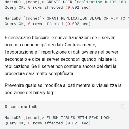
MariaDB
[(
none
)]
>
CREATE
USER
'replication'
@
'192.168.
Query
OK,
0
rows
affected
(
0
.002
sec
)
MariaDB
[(
none
)]
>
GRANT
REPLICATION
SLAVE
ON
*.*
TO
Query
OK,
0
rows
affected
(
0
.002
sec
)
È necessario bloccare le nuove transazioni se il server
primario contiene già dei dati. Contrariamente,
l'esportazione e l'importazione di dati avviene nel server
secondario e dice ai server secondari quando iniziare la
replicazione. Se il server non contiene ancora dei dati la
procedura sarà molto semplificata.
Prevenire qualsiasi modifica ai dati mentre si visualizza la
posizione del binary log:
$
sudo
mariadb

MariaDB
[(
none
)]
>
FLUSH
TABLES
WITH
READ
LOCK
;
Query
OK,
0
rows
affected
(
0
.021
sec
)