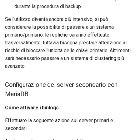
Laboratorio 10:
sul server secondario con
durante la procedura di backup.
Desktop
FreeRADIUS RADIUS Serve
Conclusions
Rilascio 8.6
Configurazione di kubectl p
MariaDB
with Samba Active Director
bash - Colore della stringa
Se l'utilizzo diventa ancora più intensivo, si può
l'accesso remoto
DNS
Release 8.5
considerare la possibilità di passare a un sistema
Conclusione sul server
OpenVPN
Servizio Systemd - Script
primario/primario: le repliche saranno effettuate
Laboratorio 11: Provisionin
secondario con MariaDB
Editors
Python
Release 8.4
trasversalmente, tuttavia bisogna prestare attenzione al
delle rotte di rete dei Pod
Autorità di certificazione 
rischio di bloccare l'unicità delle chiavi primarie. Altrimenti
e firma delle chiavi
Email
Test di compatibilità della
Change Log
sarà necessario passare a un sistema di clustering più
Laboratorio 12: Smoke Tes
CPU
avanzato.
Hardening delle unità
File Sharing Services
Rocky Linux Summer of D
Laboratorio 13: Pulizia
Systemd
torsocks - Instradare il
2024
traffico attraverso
Filesystems
Configurazione del server secondario con
Tor/SOCKS5
VPN WireGuard
MariaDB
Hardware
Scrivere su CD/DVD fisici con
Come attivare i binlogs
Xorriso
HPC
Effettuare la seguente azione sui server primari e
secondari:
Interoperability