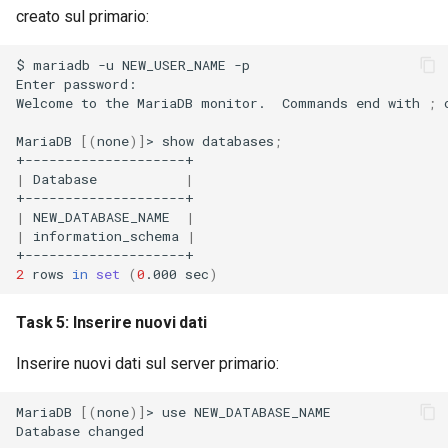
creato sul primario:
$
mariadb
-u
NEW_USER_NAME
-p

Enter
password:

Welcome
to
the
MariaDB
monitor.
Commands
end
with
;
MariaDB
[(
none
)]
>
show
databases
;
|
Database
|
|
NEW_DATABASE_NAME
|
|
information_schema
|
2
rows
in
set
(
0
.000
sec
)
Task 5: Inserire nuovi dati
Inserire nuovi dati sul server primario:
MariaDB
[(
none
)]
>
use
NEW_DATABASE_NAME

Database
changed
