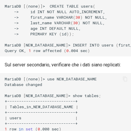
MariaDB
[(
none
)]
>
CREATE
TABLE
users
(
->
id
INT
NOT
NULL
->
first_name
VARCHAR
(
30
)
NOT
->
last_name
VARCHAR
(
30
)
NOT
->
age
INT
DEFAULT
->
PRIMARY
KEY
(
id
))
;
MariaDB
[
NEW_DATABASE_NAME
]
>
INSERT
INTO
users
(
first
Query
OK,
1
row
affected
(
0
.004
sec
)
Sul server secondario, verificare che i dati siano replicati:
MariaDB
[(
none
)]
>
use
NEW_DATABASE_NAME

Database
changed

MariaDB
[
NEW_DATABASE_NAME
]
>
show
tables
;
|
Tables_in_NEW_DATABASE_NAME
|
|
users
|
1
row
in
set
(
0
.000
sec
)