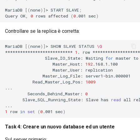
MariaDB
[(
none
)]
>
START
SLAVE
;
Query
OK,
0
rows
affected
(
0
.001
sec
)
Controllare se la replica è corretta:
MariaDB
[(
none
)]
>
SHOW
SLAVE
STATUS
\G
***************************
1
.
row
Slave_IO_State:
Waiting
for
master
to
Master_Host:
192
Master_User:
Master_Log_File:
Read_Master_Log_Pos:
1009
Seconds_Behind_Master:
0
Slave_SQL_Running_State:
Slave
has
read
all
re
1
row
in
set
(
0
.001
sec
)
Task 4: Creare un nuovo database ed un utente
Sul server primario: