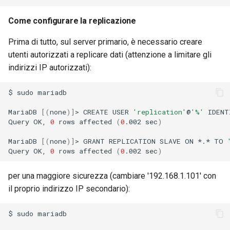
Come configurare la replicazione
Prima di tutto, sul server primario, è necessario creare
utenti autorizzati a replicare dati (attenzione a limitare gli
indirizzi IP autorizzati):
$
sudo
mariadb

MariaDB
[(
none
)]
>
CREATE
USER
'replication'
@
'%'
IDENT
Query
OK,
0
rows
affected
(
0
.002
sec
)
MariaDB
[(
none
)]
>
GRANT
REPLICATION
SLAVE
ON
*.*
TO
Query
OK,
0
rows
affected
(
0
.002
sec
)
per una maggiore sicurezza (cambiare '192.168.1.101' con
il proprio indirizzo IP secondario):
$
sudo
mariadb
