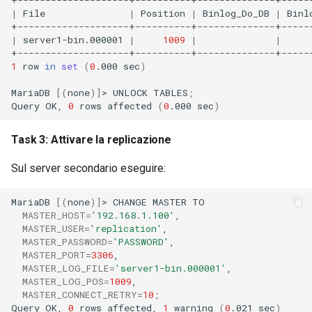
|
File
|
Position
|
Binlog_Do_DB
|
Binl
|
server1-bin.000001
|
1009
|
|
1
row
in
set
(
0
.000
sec
)
MariaDB
[(
none
)]
>
UNLOCK
TABLES
;
Query
OK,
0
rows
affected
(
0
.000
sec
)
Task 3: Attivare la replicazione
Sul server secondario eseguire:
MariaDB
[(
none
)]
>
CHANGE
MASTER
MASTER_HOST
=
'192.168.1.100'
MASTER_USER
=
'replication'
MASTER_PASSWORD
=
'PASSWORD'
MASTER_PORT
=
3306
MASTER_LOG_FILE
=
'server1-bin.000001'
MASTER_LOG_POS
=
1009
MASTER_CONNECT_RETRY
=
10
;
Query
OK,
0
rows
affected,
1
warning
(
0
.021
sec
)