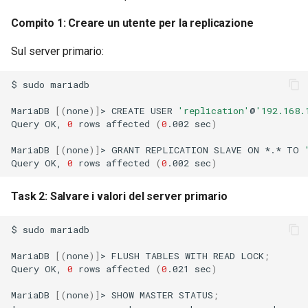
Compito 1: Creare un utente per la replicazione
Sul server primario:
$
sudo
mariadb

MariaDB
[(
none
)]
>
CREATE
USER
'replication'
@
'192.168.
Query
OK,
0
rows
affected
(
0
.002
sec
)
MariaDB
[(
none
)]
>
GRANT
REPLICATION
SLAVE
ON
*.*
TO
Query
OK,
0
rows
affected
(
0
.002
sec
)
Task 2: Salvare i valori del server primario
$
sudo
mariadb

MariaDB
[(
none
)]
>
FLUSH
TABLES
WITH
READ
LOCK
;
Query
OK,
0
rows
affected
(
0
.021
sec
)
MariaDB
[(
none
)]
>
SHOW
MASTER
STATUS
;