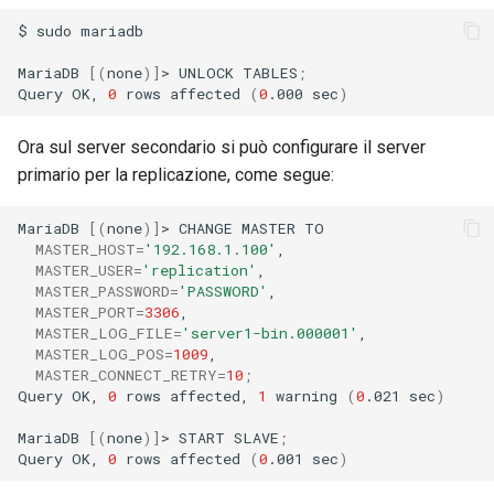
$
sudo
mariadb

MariaDB
[(
none
)]
>
UNLOCK
TABLES
;
Query
OK,
0
rows
affected
(
0
.000
sec
)
Ora sul server secondario si può configurare il server
primario per la replicazione, come segue:
MariaDB
[(
none
)]
>
CHANGE
MASTER
MASTER_HOST
=
'192.168.1.100'
MASTER_USER
=
'replication'
MASTER_PASSWORD
=
'PASSWORD'
MASTER_PORT
=
3306
MASTER_LOG_FILE
=
'server1-bin.000001'
MASTER_LOG_POS
=
1009
MASTER_CONNECT_RETRY
=
10
;
Query
OK,
0
rows
affected,
1
warning
(
0
.021
sec
)
MariaDB
[(
none
)]
>
START
SLAVE
;
Query
OK,
0
rows
affected
(
0
.001
sec
)