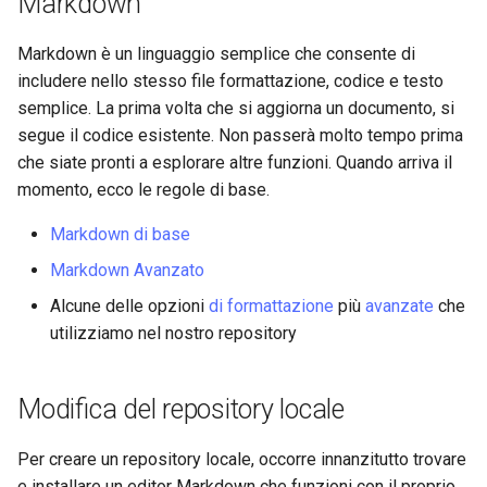
Markdown
Laboratorio 10:
FreeRADIUS RADIUS Server
Conclusions
Rilascio 8.6
Configurazione di kubectl p
with Samba Active Directory
Capitolo 6. Server mail
bash - Colore della stringa
Markdown è un linguaggio semplice che consente di
l'accesso remoto
Release 8.5
includere nello stesso file formattazione, codice e testo
OpenVPN
Capitolo 7. High availability
Servizio Systemd - Script
semplice. La prima volta che si aggiorna un documento, si
Laboratorio 11: Provisionin
Python
Release 8.4
segue il codice esistente. Non passerà molto tempo prima
delle rotte di rete dei Pod
Autorità di certificazione SSH
che siate pronti a esplorare altre funzioni. Quando arriva il
e firma delle chiavi
Test di compatibilità della
Change Log
momento, ecco le regole di base.
Laboratorio 12: Smoke Tes
CPU
Markdown di base
Hardening delle unità
Rocky Linux Summer of D
Laboratorio 13: Pulizia
Systemd
torsocks - Instradare il
2024
Markdown Avanzato
traffico attraverso
Alcune delle opzioni
di formattazione
più
avanzate
che
VPN WireGuard
Tor/SOCKS5
utilizziamo nel nostro repository
Scrivere su CD/DVD fisici con
Xorriso
Modifica del repository locale
Per creare un repository locale, occorre innanzitutto trovare
e installare un editor Markdown che funzioni con il proprio